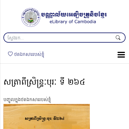
ថតឯកសាររបស់ខ្ញុំ
សត្រាពីស្រិន្ទ្រៈបុរៈ ទី ២៦៤
បញ្ចូលក្នុងថតឯកសាររបស់ខ្ញុំ