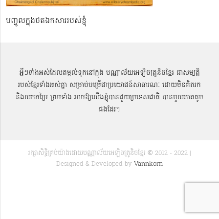
បញ្ចូលក្នុងថតឯកសាររបស់ខ្ញុំ
អ្វីៗទាំងអស់ដែលតម្កល់ទុកនៅក្នុង បណ្ណាល័យអេឡិចត្រូនិចខ្មែរ ជាសម្បតិ្ត
របស់ខ្មែរទាំងអស់គ្នា សម្រាប់បម្រើជាប្រយោជន៍សាធារណៈ ដោយមិនគិតរក
និងយកកម្រៃ ព្រមទាំង អាចឱ្យយើងខ្ញុំបានជួយប្រទេសជាតិ បានមួយភាគតូច
ផងដែរ។
រក្សាសិទ្ធិគ្រប់យ៉ាងដោយបណ្ណាល័យអេឡិចត្រូនិចខ្មែរ © 2012 - 2022 |
Designed & Developed by
Vannkorn