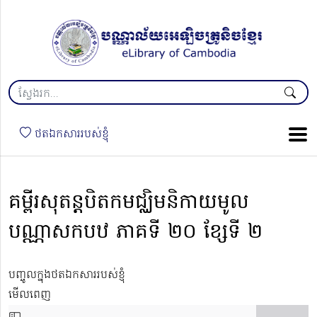
ថតឯកសាររបស់ខ្ញុំ
គម្ពីរសុតន្តបិតកមជ្ឈិមនិកាយមូល
បណ្ណាសកបឋ ភាគទី ២០ ខ្សែទី ២
បញ្ចូលក្នុងថតឯកសាររបស់ខ្ញុំ
មើលពេញ
Skip