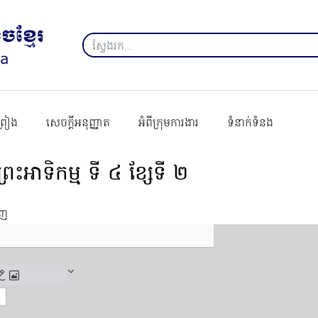
ព្រៀង
សេចក្ដីអនុញ្ញាត
អំពីក្រុមការងារ
ទំនាក់ទំនង
ីរព្រះអាទិកម្ម ទី ៤ ខ្សែទី ២
េញ
t