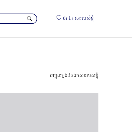
ថតឯកសាររបស់ខ្ញុំ
បញ្ចូលក្នុងថតឯកសាររបស់ខ្ញុំ