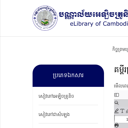
កិច្ចព្រម
គម្ព
ប្រភេទឯកសារ
មើលព
Skip
សៀវភៅអេឡិចត្រូនិច
to
PDF
សៀវភៅជាសំឡេង
conten