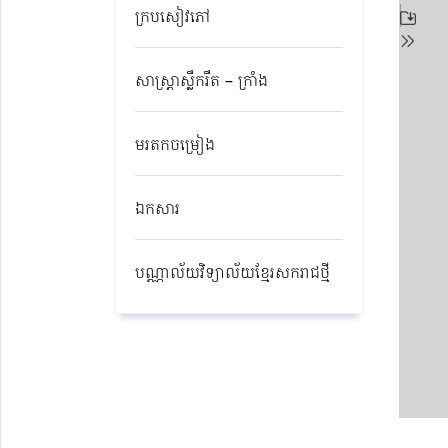
ក្របសៀវភៅ
សាស្ត្រាស្លឹករឹត – ក្រាំង
មរតកចម្រៀង
ឯកសារ
បណ្ណាល័យវិទ្យាល័យខ្មែរសករាជថ្មី​