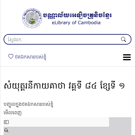
ថតឯកសាររបស់ខ្ញុំ
សំយុត្តរនីកាយគាថា វគ្គទី ៨៤ ខ្សែទី ១
បញ្ចូលក្នុងថតឯកសាររបស់ខ្ញុំ
មើលពេញ
Skip
to