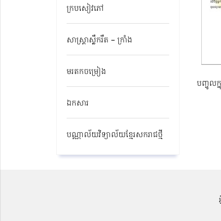
ក្របសៀវភៅ
សាស្ត្រាស្លឹករឹត – ក្រាំង
មរតកចម្រៀង
បញ្ចូលក្
ឯកសារ
បណ្ណាល័យវិទ្យាល័យខ្មែរសករាជថ្មី​