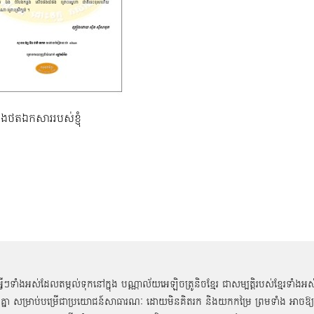
នុងថតឯកសាររបស់ខ្ញុំ
អ្វីៗទាំងអស់ដែលតម្កល់ទុកនៅក្នុង បណ្ណាល័យអេឡិចត្រូនិចខ្មែរ ជាសម្បតិ្តរបស់ខ្មែរទាំងអស
គ្នា សម្រាប់បម្រើជាប្រយោជន៍សាធារណៈ ដោយមិនគិតរក និងយកកម្រៃ ព្រមទាំង អាចឱ្យ