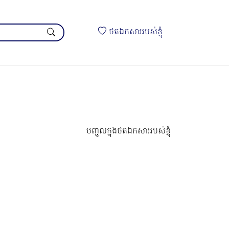
ថតឯកសាររបស់ខ្ញុំ
បញ្ចូលក្នុងថតឯកសាររបស់ខ្ញុំ