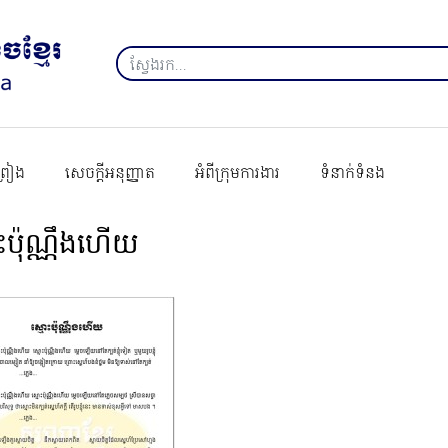
ព្រៀង
សេចក្ដីអនុញ្ញាត
អំពីក្រុមការងារ
ទំនាក់ទំនង
ះប៉ុណ្ណឹងហើយ