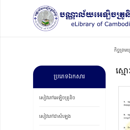
កិច្ចព្រម
ស្មោ
ប្រភេទឯកសារ
សៀវភៅអេឡិចត្រូនិច
សៀវភៅជាសំឡេង