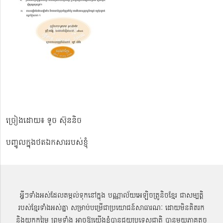
ច្រៀងដោយ៖ ទូច ស៊ុននិច
បញ្ចូលក្នុងថតឯកសាររបស់ខ្ញុំ
អ្វីៗទាំងអស់ដែលតម្កល់ទុកនៅក្នុង បណ្ណាល័យអេឡិចត្រូនិចខ្មែរ ជាសម្បតិ្ត
របស់ខ្មែរទាំងអស់គ្នា សម្រាប់បម្រើជាប្រយោជន៍សាធារណៈ ដោយមិនគិតរក
និងយកកម្រៃ ព្រមទាំង អាចឱ្យយើងខ្ញុំបានជួយប្រទេសជាតិ បានមួយភាគតូច