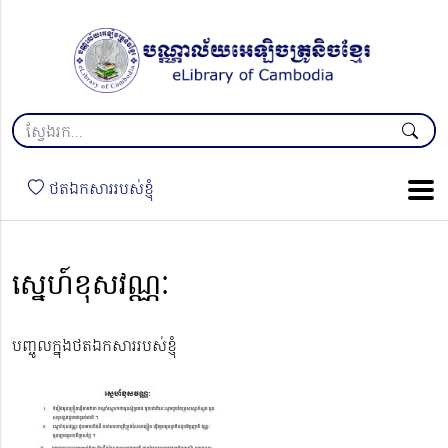
ថតឯកសាររបស់ខ្ញុំ
ស្នេហ៍ខុសវណ្ណៈ
បញ្ចូលក្នុងថតឯកសាររបស់ខ្ញុំ