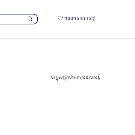
ថតឯកសាររបស់ខ្ញុំ
បញ្ចូលក្នុងថតឯកសាររបស់ខ្ញុំ