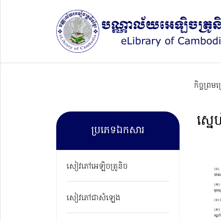
កិច្ចព្រម
ស្នេ
ប្រភេទឯកសារ
សៀវភៅអេឡិចត្រូនិច
សៀវភៅជាសំឡេង