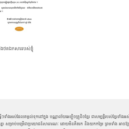
នុងថតឯកសាររបស់ខ្ញុំ
អ្វីៗទាំងអស់ដែលតម្កល់ទុកនៅក្នុង បណ្ណាល័យអេឡិចត្រូនិចខ្មែរ ជាសម្បតិ្តរបស់ខ្មែរទាំងអស
គ្នា សម្រាប់បម្រើជាប្រយោជន៍សាធារណៈ ដោយមិនគិតរក និងយកកម្រៃ ព្រមទាំង អាចឱ្យ