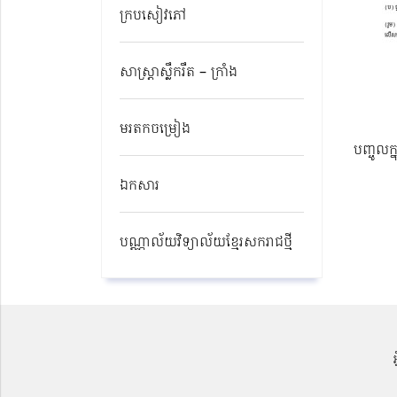
ក្របសៀវភៅ
សាស្ត្រាស្លឹករឹត – ក្រាំង
មរតកចម្រៀង
បញ្ចូលក្
ឯកសារ
បណ្ណាល័យវិទ្យាល័យខ្មែរសករាជថ្មី​