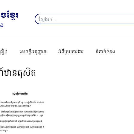
ព្រៀង
សេចក្ដីអនុញ្ញាត
អំពីក្រុមការងារ
ទំនាក់ទំនង
ហ៍ឋានតុសិត