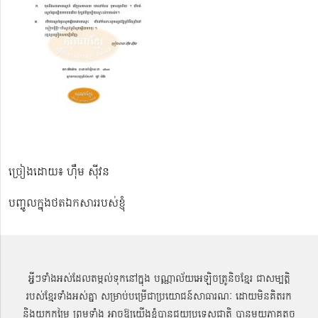
ច្រៀងដោយ៖ ហ៊ឹម ស៊ីវន
បញ្ចូលក្នុងថតឯកសាររបស់ខ្ញុំ
អ្វីៗទាំងអស់ដែលតម្កល់ទុកនៅក្នុង បណ្ណាល័យអេឡិចត្រូនិចខ្មែរ ជាសម្បតិ្ត
របស់ខ្មែរទាំងអស់គ្នា សម្រាប់បម្រើជាប្រយោជន៍សាធារណៈ ដោយមិនគិតរក
និងយកកម្រៃ ព្រមទាំង អាចឱ្យយើងខ្ញុំបានជួយប្រទេសជាតិ បានមួយភាគតូច