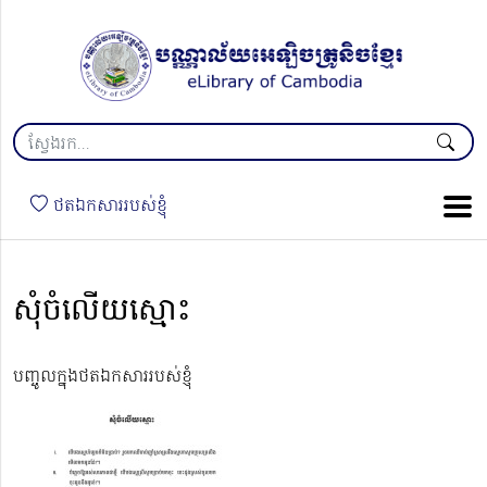
ថតឯកសាររបស់ខ្ញុំ
សុំចំលើយស្មោះ
បញ្ចូលក្នុងថតឯកសាររបស់ខ្ញុំ