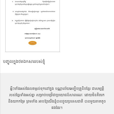
បញ្ចូលក្នុងថតឯកសាររបស់ខ្ញុំ
អ្វីៗទាំងអស់ដែលតម្កល់ទុកនៅក្នុង បណ្ណាល័យអេឡិចត្រូនិចខ្មែរ ជាសម្បតិ្ត
របស់ខ្មែរទាំងអស់គ្នា សម្រាប់បម្រើជាប្រយោជន៍សាធារណៈ ដោយមិនគិតរក
និងយកកម្រៃ ព្រមទាំង អាចឱ្យយើងខ្ញុំបានជួយប្រទេសជាតិ បានមួយភាគតូច
ផងដែរ។