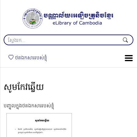
ថតឯកសាររបស់ខ្ញុំ
សូមកែវឆ្លើយ
បញ្ចូលក្នុងថតឯកសាររបស់ខ្ញុំ