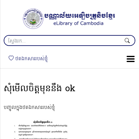
ថតឯកសាររបស់ខ្ញុំ
សុំមើលចិត្តមុននឹង ok
បញ្ចូលក្នុងថតឯកសាររបស់ខ្ញុំ