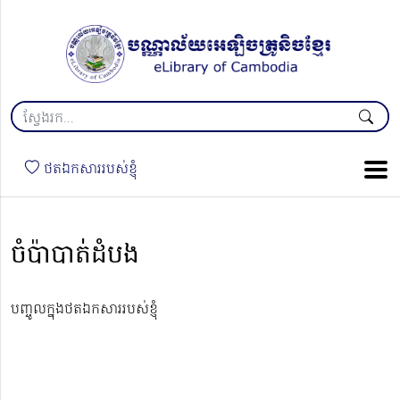
ថតឯកសាររបស់ខ្ញុំ
ចំប៉ាបាត់ដំបង
បញ្ចូលក្នុងថតឯកសាររបស់ខ្ញុំ