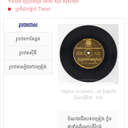
១៩៧៥ ច្រៀងដំបូង ដោយ សុីន សុីសាមុត
ប្រគំជាចង្វាក់ Twist
រូបថតថាស
រូបថតកាសែ្សត
រូបថតស៊ីឌី
រូបថតសៀវភៅចម្រៀង
ហង្សមាស (H.M3003) - (B) ក្លិនផ្កាទាំង
ពីរណាគ្រីរំចង់ - ថាស
ចំណងជើងបទចម្រៀង ក្លិន
ផ្កាទាំងពីរណាគ្រីរំចង់