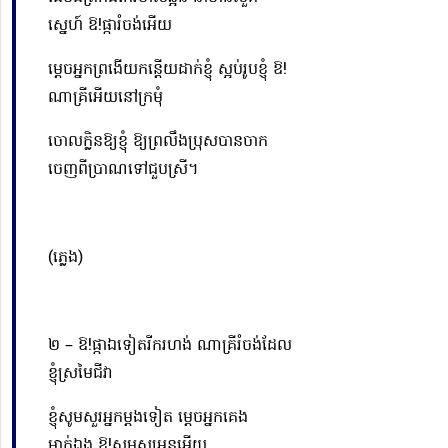
ស្នេហ៍ ឱ!ផ្ការំចង់អើយ
ម្ដេចអ្នកព្រងើយកន្តើយដាក់ខ្ញុំ ស្អប់រូបខ្ញុំ
ឱ!
ណាគ្រីអើយនៅក្រមុំ
ចោលក្លិនឱ្យខ្ញុំ ឱ្យព្រលឹងប្រុសបានចាក
ចេញពីប្រាណ​ទៅជួបស្រី។
(ភ្លេង)
២ – ឱ!ផ្កាឯទៀតរីករហង់ ណាគ្រីរំចង់ដែល
ខ្ញុំស្រមៃជីវា
ខ្ញុំសូមសួរអ្នកម្ដងទៀត ម្ដេចអ្នកគេង
ម្នាក់ឯង ឱ!សម្ផស្សអូនអើ្ហយ