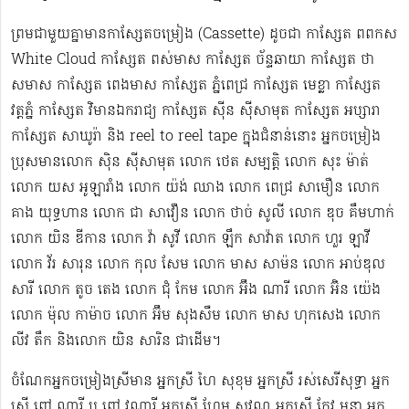
ព្រមជាមួយគ្នាមានកាសែ្សតចម្រៀង (Cassette) ដូចជា កាស្សែត ពពកស
White Cloud កាស្សែត ពស់មាស កាស្សែត ច័ន្ទឆាយា កាស្សែត ថា
សមាស កាស្សែត ពេងមាស កាស្សែត ភ្នំពេជ្រ កាស្សែត មេខ្លា កាស្សែត
វត្តភ្នំ កាស្សែត វិមានឯករាជ្យ កាស្សែត ស៊ីន ស៊ីសាមុត កាស្សែត អប្សារា
កាស្សែត សាឃូរ៉ា និង reel to reel tape ក្នុងជំនាន់នោះ អ្នកចម្រៀង
ប្រុសមាន​លោក ស៊ិន ស៊ីសាមុត លោក ​ថេត សម្បត្តិ លោក សុះ ម៉ាត់
លោក យស អូឡារាំង លោក យ៉ង់ ឈាង លោក ពេជ្រ សាមឿន លោក
គាង យុទ្ធហាន លោក ជា សាវឿន លោក ថាច់ សូលី លោក ឌុច គឹមហាក់
លោក យិន ឌីកាន លោក វ៉ា សូវី លោក ឡឹក សាវ៉ាត លោក ហួរ ឡាវី
លោក វ័រ សារុន​ លោក កុល សែម លោក មាស សាម៉ន លោក អាប់ឌុល
សារី លោក តូច តេង លោក ជុំ កែម លោក អ៊ឹង ណារី លោក អ៊ិន យ៉េង​​
លោក ម៉ុល កាម៉ាច លោក អ៊ឹម សុងសឺម ​លោក មាស ហុក​សេង លោក​ ​​
លីវ តឹក និងលោក យិន សារិន ជាដើម។
ចំណែកអ្នកចម្រៀងស្រីមាន អ្នកស្រី ហៃ សុខុម​ អ្នកស្រី រស់សេរី​សុទ្ធា អ្នក
ស្រី ពៅ ណារី ឬ ពៅ វណ្ណារី អ្នកស្រី ហែម សុវណ្ណ អ្នកស្រី កែវ មន្ថា អ្នក