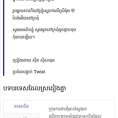
រូបអ្នកនេះហើយឱ្យខ្ញុំស្នេហាលើស្រីម៉ុម ឱ!
រំចង់អើយនៅក្រពុំ
សូមអាណិតខ្ញុំ សូមអូននៅក្រពុំដូចផ្កាបទុម
កុំរោយឡើយ។
ច្រៀងដោយ សុីន សុីសាមុត
ប្រគំជាចង្វាក់ Twist
បទបរទេសដែលស្រដៀងគ្នា
ភាសាចិន
ក្រុមការងារពុំអាចស្វែងរក
ឃើញបទចម្រៀងជាភាសាចិនដែល