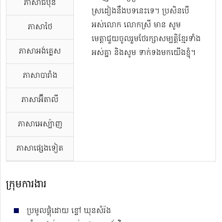
ភាសាជប៉ុន
ស្រដៀងនឹងបទនេះទេ។ ប្រសិនបើ
អស់លោក លោកស្រី មាន សូម
ភាសាថៃ
មេត្តាជួយចូលរួមថែរក្សាសម្បត្តិខ្មែរទាំង
ភាសាអង់គ្លេស
អស់គ្នា និងសូម ទាក់ទងមកយើងខ្ញុំ។
ភាសាបារាំង
ភាសាអ៊ីតាលី
ភាសាអេស្ប៉ាញ
ភាសាផ្សេងទៀត
ក្រុមការងារ
ប្រមូលផ្ដុំដោយ ខ្ចៅ ឃុនសំរ៉ង