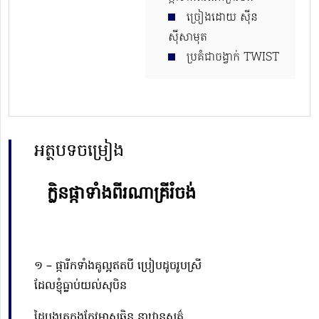
ច្រៀងដោយ ស៊ីន
ស៊ីសាមុត
ប្រគំជាចង្វាក់ TWIST
អត្ថបទចម្រៀង
ក្លិនផ្កាទាំងពីរណាគ្រីរំចង់
១ –
ផ្ការីកទាំង
គូ
ល្អឥតបី ប្រៀបដូចរូបស្រី
ដែលខ្ញុំធ្លាប់យល់សុបិន
ដៃបងត្រកងកែវមាសឆ្អិ
ន នាឋានសួគ៌