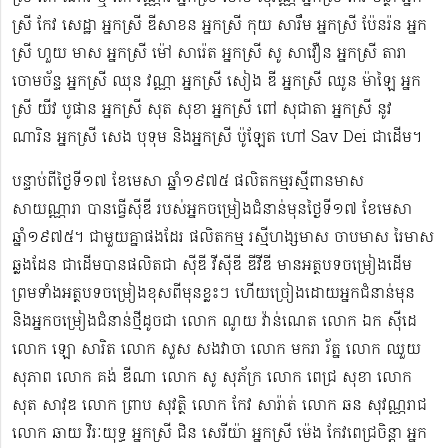
ស្រី កែវ សេដ្ឋា អ្នកស្រី ឌី​សាខន អ្នកស្រី កុយ សារឹម អ្នកស្រី ប៉ែនរ៉ន អ្នក
ស្រី ហួយ មាស អ្នកស្រី ម៉ៅ សារ៉េត ​អ្នកស្រី សូ សាវឿន អ្នកស្រី តារា
ចោម​ច័ន្ទ អ្នកស្រី ឈុន វណ្ណា អ្នកស្រី សៀង ឌី អ្នកស្រី ឈូន ម៉ាឡៃ អ្នក
ស្រី យីវ​ បូផាន​ អ្នកស្រី​ សុត សុខា អ្នកស្រី ពៅ សុជាតា អ្នកស្រី នូវ
ណារិន អ្នកស្រី សេង បុទុម និងអ្នកស្រី ប៉ូឡែត ហៅ Sav Dei ជាដើម។
បន្ទាប់​ពីថ្ងៃទី១៧ ខែមេសា ឆ្នាំ១៩៧៥​ ផលិតកម្មរស្មីពានមាស
សាយណ្ណារា បានធ្វើស៊ីឌី ​របស់អ្នកចម្រៀងជំនាន់មុនថ្ងៃទី១៧ ខែមេសា
ឆ្នាំ១៩៧៥។ ជាមួយគ្នាផងដែរ ផលិតកម្ម រស្មីហង្សមាស ចាបមាស រៃមាស​
ឆ្លងដែន ជាដើមបានផលិតជា ស៊ីឌី វីស៊ីឌី ឌីវីឌី មានអត្ថបទចម្រៀងដើម
ព្រមទាំងអត្ថបទចម្រៀងខុសពីមុន​ខ្លះៗ ហើយច្រៀងដោយអ្នកជំនាន់មុន
និងអ្នកចម្រៀងជំនាន់​ថ្មីដូចជា លោក ណូយ វ៉ាន់ណេត លោក ឯក ស៊ីដេ​​
លោក ឡោ សារិត លោក​​ សួស សងវាចា​ លោក មករា រ័ត្ន លោក ឈួយ
សុភាព លោក គង់ ឌីណា លោក សូ សុភ័ក្រ លោក ពេជ្រ សុខា លោក
សុត​ សាវុឌ លោក ព្រាប សុវត្ថិ លោក កែវ សារ៉ាត់ លោក ឆន សុវណ្ណរាជ
លោក ឆាយ វិរៈយុទ្ធ អ្នកស្រី ជិន សេរីយ៉ា អ្នកស្រី ម៉េង កែវពេជ្រចិន្តា អ្នក