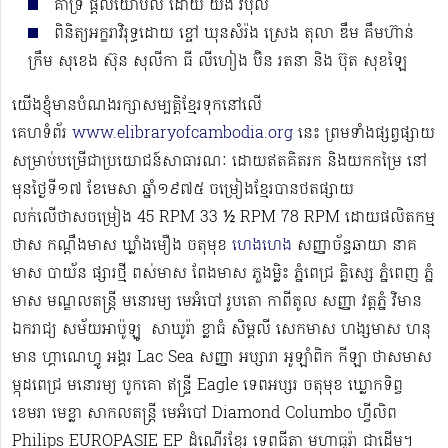
គាំទ្រ ផ្ដល់យោបល់ ដោយ យង់ វិបុល
ពិនិត្យអក្ខរាវិរុទ្ធដោយ ខ្ចៅ ឃុនសំរ៉ង ស្រេង តុលា ឌឹម គឹមហ៊ាន់
ក្រឹម សុខេង ស៊ុន សុលីកា ធី លីហៀង ប៊ិន រតនា និង ប៊ុត សុខឡៃ
យើងខ្ញុំមានបំណងរក្សាសម្បត្តិខ្មែរទុកនៅលើ
គេហទំព័រ
www.elibraryofcambodia.org
នេះ ព្រមទាំងផ្សព្វផ្សាយ
សម្រាប់បម្រើជាប្រយោជន៍សាធារណៈ ដោយឥតគិតរក និងយកកម្រៃ នៅ
មុនថ្ងៃទី១៧ ខែមេសា ឆ្នាំ១៩៧៥ ចម្រៀងខ្មែរបានថតផ្សាយ
លក់លើថាសចម្រៀង 45 RPM 33 ½ RPM 78 RPM​ ដោយផលិតកម្ម
ថាស កណ្ដឹងមាស ឃ្លាំងមឿង ចតុមុខ
ហេងហេង
សញ្ញាច័ន្ទឆាយា នាគ
មាស បាយ័ន ផ្សារថ្មី ពស់មាស ពែងមាស ភួងម្លិះ ភ្នំពេជ្រ គ្លិស្សេ ភ្នំពេញ ភ្នំ
មាស មណ្ឌលតន្រ្តី មនោរម្យ មេអំបៅ រូបតោ កាពីតូល សញ្ញា វត្តភ្នំ វិមាន
ឯករាជ្យ សម័យអាប៉ូឡូ ​​​ សាឃូរ៉ា ខ្លាធំ សិម្ពលី សេកមាស ហង្សមាស ហនុ
មាន ហ្គាណេហ្វូ​ អង្គរ Lac Sea សញ្ញា អប្សារា អូឡាំពិក កីឡា ថាសមាស
ម្កុដពេជ្រ មនោរម្យ បូកគោ ឥន្ទ្រី Eagle ទេពអប្សរ ចតុមុខ ឃ្លោកទិព្វ
ខេមរា មេខ្លា សាកលតន្ត្រី មេអំបៅ Diamond Columbo ហ្វីលិព
Philips EUROPASIE EP ដំណើរខ្មែរ​ ទេពធីតា មហាធូរ៉ា ជាដើម​។