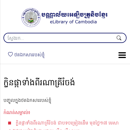
ថតឯកសាររបស់ខ្ញុំ
ក្លិនផ្កាទាំងពីរណាគ្រីរំចង់
បញ្ចូលក្នុងថតឯកសាររបស់ខ្ញុំ
កំណត់សម្គាល់៖
ក្លិនផ្កាទាំងពីរណាគ្រីរំចង់ ជាបទចម្រៀងដើម មុនថ្ងៃ១៧ មេសា