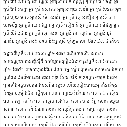
ស្រី ពៅ ណារី ឬ ពៅ វណ្ណារី អ្នកស្រី ហែម សុវណ្ណ អ្នកស្រី កែវ មន្ថា អ្នក
ស្រី កែវ សេដ្ឋា អ្នកស្រី ឌី​សាខន អ្នកស្រី កុយ សារឹម អ្នកស្រី ប៉ែនរ៉ន អ្នក
ស្រី ហួយ មាស អ្នកស្រី ម៉ៅ សារ៉េត ​អ្នកស្រី សូ សាវឿន អ្នកស្រី តារា
ចោម​ច័ន្ទ អ្នកស្រី ឈុន វណ្ណា អ្នកស្រី សៀង ឌី អ្នកស្រី ឈូន ម៉ាឡៃ អ្នក
ស្រី យីវ​ បូផាន​ អ្នកស្រី​ សុត សុខា អ្នកស្រី ពៅ សុជាតា អ្នកស្រី នូវ
ណារិន អ្នកស្រី សេង បុទុម និងអ្នកស្រី ប៉ូឡែត ហៅ Sav Dei ជាដើម។
បន្ទាប់​ពីថ្ងៃទី១៧ ខែមេសា ឆ្នាំ១៩៧៥​ ផលិតកម្មរស្មីពានមាស
សាយណ្ណារា បានធ្វើស៊ីឌី ​របស់អ្នកចម្រៀងជំនាន់មុនថ្ងៃទី១៧ ខែមេសា
ឆ្នាំ១៩៧៥។ ជាមួយគ្នាផងដែរ ផលិតកម្ម រស្មីហង្សមាស ចាបមាស រៃមាស​
ឆ្លងដែន ជាដើមបានផលិតជា ស៊ីឌី វីស៊ីឌី ឌីវីឌី មានអត្ថបទចម្រៀងដើម
ព្រមទាំងអត្ថបទចម្រៀងខុសពីមុន​ខ្លះៗ ហើយច្រៀងដោយអ្នកជំនាន់មុន
និងអ្នកចម្រៀងជំនាន់​ថ្មីដូចជា លោក ណូយ វ៉ាន់ណេត លោក ឯក ស៊ីដេ​​
លោក ឡោ សារិត លោក​​ សួស សងវាចា​ លោក មករា រ័ត្ន លោក ឈួយ
សុភាព លោក គង់ ឌីណា លោក សូ សុភ័ក្រ លោក ពេជ្រ សុខា លោក
សុត​ សាវុឌ លោក ព្រាប សុវត្ថិ លោក កែវ សារ៉ាត់ លោក ឆន សុវណ្ណរាជ
លោក ឆាយ វិរៈយុទ្ធ អ្នកស្រី ជិន សេរីយ៉ា អ្នកស្រី ម៉េង កែវពេជ្រចិន្តា អ្នក