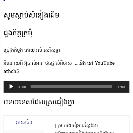
សូមស្ដាប់សំនៀងដើម
ដួងចិត្តក្រមុំ
ច្រៀងដំបូង ដោយ រស់ សេរីសុទ្ធា
អំណោយពី អ៊ុច សំអាត ថតផ្ទាល់ពីថាស ….និង នៅ YouTube
athch5
Audio
00:00
00:00
Player
បទបរទេសដែលស្រដៀងគ្នា
ភាសាចិន
ក្រុមការងារពុំអាចស្វែងរក