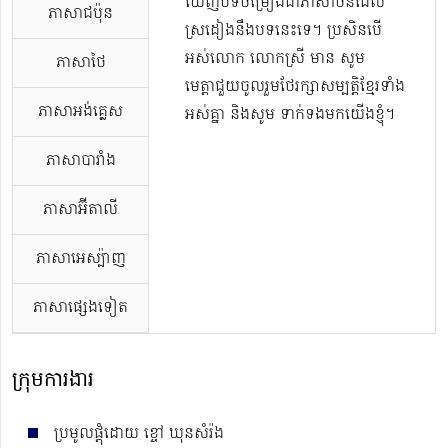
ឃើញបទចម្រៀងជាភាសាចិនដែល
ភាសាជប៉ុន
ស្រដៀងនឹងបទនេះទេ។ ប្រសិនបើ
អស់លោក លោកស្រី មាន សូម
ភាសាថៃ
មេត្តាជួយចូលរួមថែរក្សាសម្បត្តិខ្មែរទាំង
ភាសាអង់គ្លេស
អស់គ្នា និងសូម ទាក់ទងមកយើងខ្ញុំ។
ភាសាបារាំង
ភាសាអ៊ីតាលី
ភាសាអេស្ប៉ាញ
ភាសាផ្សេងទៀត
ក្រុមការងារ
ប្រមូលផ្ដុំដោយ ខ្ចៅ ឃុនសំរ៉ង