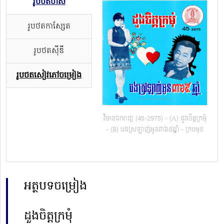
រូបថតថាស
រូបថតកាសែ្សត
រូបថតស៊ីឌី
រូបថតសៀវភៅចម្រៀង
វិមានឯករាជ្យ (45-2975) - (A) ដួងចិត្តក្រមុំ
- (B) បងស្រឡាញ់អូន​៣៦៥​ឆ្នាំ - ក្របមុខ
អត្ថបទចម្រៀង
ដួងចិត្តក្រមុំ