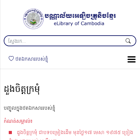
ថតឯកសាររបស់ខ្ញុំ
ដួងចិត្តក្រមុំ
បញ្ចូលក្នុងថតឯកសាររបស់ខ្ញុំ
កំណត់សម្គាល់៖
ដួងចិត្តក្រមុំ ជាបទចម្រៀងដើម មុនថ្ងៃ១៧ មេសា ១៩៧៥ ច្រៀង