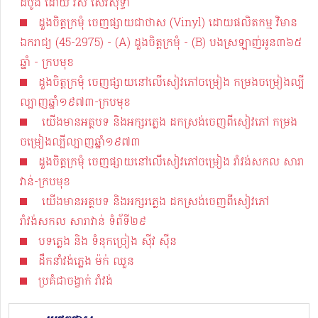
ដំបូង ដោយ រស់ សេរីសុទ្ធា
ដួងចិត្តក្រមុំ ចេញផ្សាយជាថាស (Vinyl) ដោយផលិតកម្ម វិមាន
ឯករាជ្យ (45-2975) - (A) ដួងចិត្តក្រមុំ - (B) បងស្រឡាញ់អូន​៣៦៥​
ឆ្នាំ - ក្របមុខ
ដួងចិត្តក្រមុំ ចេញផ្សាយនៅលើសៀវភៅចម្រៀង កម្រងចម្រៀងល្បី
ល្បាញឆ្នាំ១៩៧៣-ក្របមុខ
យើងមានអត្ថបទ និងអក្សរភ្លេង​ ដកស្រង់ចេញពីសៀវភៅ កម្រង
ចម្រៀងល្បីល្បាញឆ្នាំ១៩៧៣
ដួងចិត្តក្រមុំ ចេញផ្សាយនៅលើសៀវភៅចម្រៀង រាំវង់សកល សារា
វាន់-ក្របមុខ
យើងមានអត្ថបទ និងអក្សរភ្លេង​ ដកស្រង់ចេញពីសៀវភៅ
រាំវង់សកល សារាវាន់ ទំព័ទី២៩
បទភ្លេង និង ទំនុកច្រៀង ស៊ីវ ស៊ីន
ដឹកនាំវង់ភ្លេង ម៉ក់ ឈួន
ប្រគំជាចង្វាក់ រាំវង់