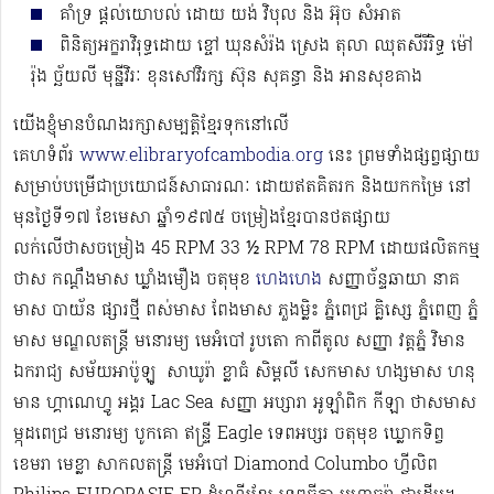
គាំទ្រ ផ្ដល់យោបល់ ដោយ យង់ វិបុល និង​ អ៊ុច សំអាត
ពិនិត្យអក្ខរាវិរុទ្ធដោយ ខ្ចៅ ឃុនសំរ៉ង ស្រេង តុលា ឈុតសីរីរិទ្ធ ម៉ៅ
រ៉ុង ច្ឆ័យលី មុន្នីវិរៈ ខុនសៅវិរក្ស ស៊ុន សុគន្ធា និង អានសុខគាង
យើងខ្ញុំមានបំណងរក្សាសម្បត្តិខ្មែរទុកនៅលើ
គេហទំព័រ
www.elibraryofcambodia.org
នេះ ព្រមទាំងផ្សព្វផ្សាយ
សម្រាប់បម្រើជាប្រយោជន៍សាធារណៈ ដោយឥតគិតរក និងយកកម្រៃ នៅ
មុនថ្ងៃទី១៧ ខែមេសា ឆ្នាំ១៩៧៥ ចម្រៀងខ្មែរបានថតផ្សាយ
លក់លើថាសចម្រៀង 45 RPM 33 ½ RPM 78 RPM​ ដោយផលិតកម្ម
ថាស កណ្ដឹងមាស ឃ្លាំងមឿង ចតុមុខ
ហេងហេង
សញ្ញាច័ន្ទឆាយា នាគ
មាស បាយ័ន ផ្សារថ្មី ពស់មាស ពែងមាស ភួងម្លិះ ភ្នំពេជ្រ គ្លិស្សេ ភ្នំពេញ ភ្នំ
មាស មណ្ឌលតន្រ្តី មនោរម្យ មេអំបៅ រូបតោ កាពីតូល សញ្ញា វត្តភ្នំ វិមាន
ឯករាជ្យ សម័យអាប៉ូឡូ ​​​ សាឃូរ៉ា ខ្លាធំ សិម្ពលី សេកមាស ហង្សមាស ហនុ
មាន ហ្គាណេហ្វូ​ អង្គរ Lac Sea សញ្ញា អប្សារា អូឡាំពិក កីឡា ថាសមាស
ម្កុដពេជ្រ មនោរម្យ បូកគោ ឥន្ទ្រី Eagle ទេពអប្សរ ចតុមុខ ឃ្លោកទិព្វ
ខេមរា មេខ្លា សាកលតន្ត្រី មេអំបៅ Diamond Columbo ហ្វីលិព