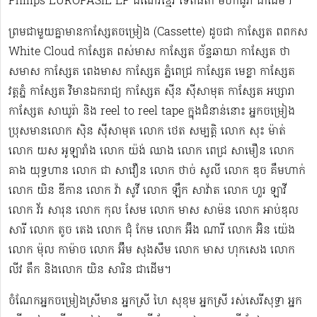
Philips EUROPASIE EP ដំណើរខ្មែរ​ ទេពធីតា មហាធូរ៉ា ជាដើម​។
ព្រមជាមួយគ្នាមានកាសែ្សតចម្រៀង (Cassette) ដូចជា កាស្សែត ពពកស
White Cloud កាស្សែត ពស់មាស កាស្សែត ច័ន្ទឆាយា កាស្សែត ថា
សមាស កាស្សែត ពេងមាស កាស្សែត ភ្នំពេជ្រ កាស្សែត មេខ្លា កាស្សែត
វត្តភ្នំ កាស្សែត វិមានឯករាជ្យ កាស្សែត ស៊ីន ស៊ីសាមុត កាស្សែត អប្សារា
កាស្សែត សាឃូរ៉ា និង reel to reel tape ក្នុងជំនាន់នោះ អ្នកចម្រៀង
ប្រុសមាន​លោក ស៊ិន ស៊ីសាមុត លោក ​ថេត សម្បត្តិ លោក សុះ ម៉ាត់
លោក យស អូឡារាំង លោក យ៉ង់ ឈាង លោក ពេជ្រ សាមឿន លោក
គាង យុទ្ធហាន លោក ជា សាវឿន លោក ថាច់ សូលី លោក ឌុច គឹមហាក់
លោក យិន ឌីកាន លោក វ៉ា សូវី លោក ឡឹក សាវ៉ាត លោក ហួរ ឡាវី
លោក វ័រ សារុន​ លោក កុល សែម លោក មាស សាម៉ន លោក អាប់ឌុល
សារី លោក តូច តេង លោក ជុំ កែម លោក អ៊ឹង ណារី លោក អ៊ិន យ៉េង​​
លោក ម៉ុល កាម៉ាច លោក អ៊ឹម សុងសឺម ​លោក មាស ហុក​សេង លោក​ ​​
លីវ តឹក និងលោក យិន សារិន ជាដើម។
ចំណែកអ្នកចម្រៀងស្រីមាន អ្នកស្រី ហៃ សុខុម​ អ្នកស្រី រស់សេរី​សុទ្ធា អ្នក