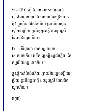
១ – ឱ!​ ចិត្តខ្ញុំ សែនរណ្ដំរសាប់រសល់
ល្ហិតល្ហៃខ្វាយខ្វល់តែមិនយល់ពីរឿងហេតុ
អ្វី? ខ្លួនខ្ញុំកាន់តែធំហើយ ព្រះអើយម្ដេច
ឡើយអប្រិយ ខ្វះចិត្តខ្វះភក្ដី ដល់រូបស្រី
ដែលប៉ងយូរហើយ។
២ – តើថ្ងៃណា បានស្នេហាមក
កៀកមកកើយ រួមរឹត ផ្ដេកផ្ដិតខ្នល់ខ្នើយ តែ
កម្មអើយកម្ម​ លោកិយ ។
ខ្លួនខ្ញុំកាន់តែធំហើយ ព្រះអើយម្ដេចឡើយអ
ប្រិយ ខ្វះចិត្តខ្វះភក្ដី ដល់រូបស្រី ដែលប៉ង
យូរហើយ។
(ភ្លេង)