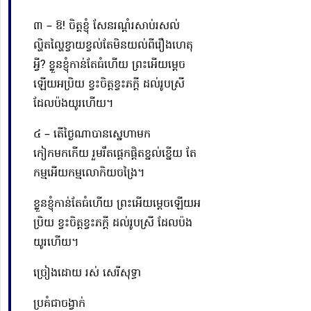
៣ – ឱ!​ ចិត្តខ្ញុំ សែនរណ្ដំរសាប់រសល់
ល្ហិតល្ហៃខ្វាយខ្វល់តែមិនយល់ពីរឿងហេតុ
អ្វី? ខ្លួនខ្ញុំកាន់តែធំហើយ ព្រះអើយម្ដេច
ឡើយអប្រិយ ខ្វះចិត្តខ្វះភក្ដី ដល់រូបស្រី
ដែលប៉ងយូរហើយ។
៤ – តើថ្ងៃណាបានស្នេហាមក
កៀកមកកើយ រួមរឹតផ្ដេកផ្ដិតខ្នល់ខ្នើយ តែ
កម្មអើយកម្មលោកិយ​ចង្រៃ។
ខ្លួនខ្ញុំកាន់តែធំហើយ ព្រះអើយម្ដេចឡើយអ
ប្រិយ ខ្វះចិត្តខ្វះភក្ដី ដល់រូបស្រី ដែលប៉ង
យូរហើយ។
ច្រៀងដោយ រស់ សេរីសុទ្ធា
ប្រគំជាចង្វាក់