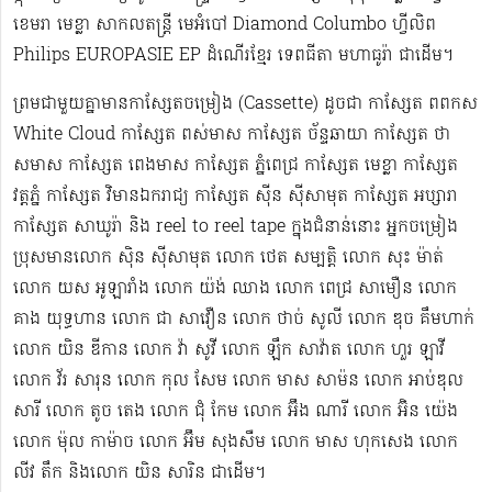
ខេមរា មេខ្លា សាកលតន្ត្រី មេអំបៅ Diamond Columbo ហ្វីលិព
Philips EUROPASIE EP ដំណើរខ្មែរ​ ទេពធីតា មហាធូរ៉ា ជាដើម​។
ព្រមជាមួយគ្នាមានកាសែ្សតចម្រៀង (Cassette) ដូចជា កាស្សែត ពពកស
White Cloud កាស្សែត ពស់មាស កាស្សែត ច័ន្ទឆាយា កាស្សែត ថា
សមាស កាស្សែត ពេងមាស កាស្សែត ភ្នំពេជ្រ កាស្សែត មេខ្លា កាស្សែត
វត្តភ្នំ កាស្សែត វិមានឯករាជ្យ កាស្សែត ស៊ីន ស៊ីសាមុត កាស្សែត អប្សារា
កាស្សែត សាឃូរ៉ា និង reel to reel tape ក្នុងជំនាន់នោះ អ្នកចម្រៀង
ប្រុសមាន​លោក ស៊ិន ស៊ីសាមុត លោក ​ថេត សម្បត្តិ លោក សុះ ម៉ាត់
លោក យស អូឡារាំង លោក យ៉ង់ ឈាង លោក ពេជ្រ សាមឿន លោក
គាង យុទ្ធហាន លោក ជា សាវឿន លោក ថាច់ សូលី លោក ឌុច គឹមហាក់
លោក យិន ឌីកាន លោក វ៉ា សូវី លោក ឡឹក សាវ៉ាត លោក ហួរ ឡាវី
លោក វ័រ សារុន​ លោក កុល សែម លោក មាស សាម៉ន លោក អាប់ឌុល
សារី លោក តូច តេង លោក ជុំ កែម លោក អ៊ឹង ណារី លោក អ៊ិន យ៉េង​​
លោក ម៉ុល កាម៉ាច លោក អ៊ឹម សុងសឺម ​លោក មាស ហុក​សេង លោក​ ​​
លីវ តឹក និងលោក យិន សារិន ជាដើម។