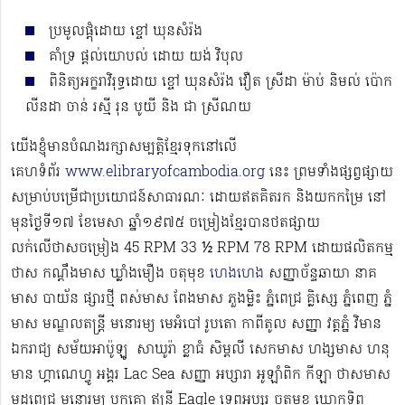
ប្រមូលផ្ដុំដោយ ខ្ចៅ ឃុនសំរ៉ង
គាំទ្រ ផ្ដល់យោបល់ ដោយ យង់ វិបុល
ពិនិត្យអក្ខរាវិរុទ្ធដោយ ខ្ចៅ ឃុនសំរ៉ង វឿត ស្រីដា ម៉ាប់ និមល់ ប៉ោក
លីនដា ចាន់ រស្មី រុន បូយី និង ជា ស្រីណយ
យើងខ្ញុំមានបំណងរក្សាសម្បត្តិខ្មែរទុកនៅលើ
គេហទំព័រ
www.elibraryofcambodia.org
នេះ ព្រមទាំងផ្សព្វផ្សាយ
សម្រាប់បម្រើជាប្រយោជន៍សាធារណៈ ដោយឥតគិតរក និងយកកម្រៃ នៅ
មុនថ្ងៃទី១៧ ខែមេសា ឆ្នាំ១៩៧៥ ចម្រៀងខ្មែរបានថតផ្សាយ
លក់លើថាសចម្រៀង 45 RPM 33 ½ RPM 78 RPM​ ដោយផលិតកម្ម
ថាស កណ្ដឹងមាស ឃ្លាំងមឿង ចតុមុខ
ហេងហេង
សញ្ញាច័ន្ទឆាយា នាគ
មាស បាយ័ន ផ្សារថ្មី ពស់មាស ពែងមាស ភួងម្លិះ ភ្នំពេជ្រ គ្លិស្សេ ភ្នំពេញ ភ្នំ
មាស មណ្ឌលតន្រ្តី មនោរម្យ មេអំបៅ រូបតោ កាពីតូល សញ្ញា វត្តភ្នំ វិមាន
ឯករាជ្យ សម័យអាប៉ូឡូ ​​​ សាឃូរ៉ា ខ្លាធំ សិម្ពលី សេកមាស ហង្សមាស ហនុ
មាន ហ្គាណេហ្វូ​ អង្គរ Lac Sea សញ្ញា អប្សារា អូឡាំពិក កីឡា ថាសមាស
ម្កុដពេជ្រ មនោរម្យ បូកគោ ឥន្ទ្រី Eagle ទេពអប្សរ ចតុមុខ ឃ្លោកទិព្វ