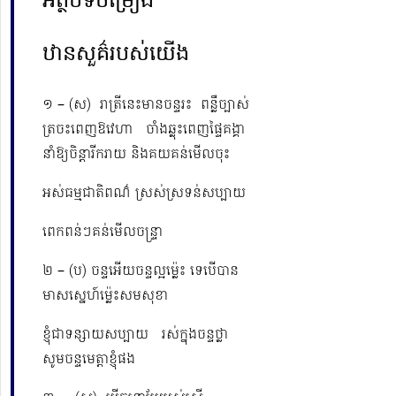
អត្ថបទចម្រៀង
ឋានសួគ៌របស់យើង
១ – (ស) រាត្រីនេះមានចន្ទរះ ពន្លឺច្បាស់
ត្រចះពេញឱវេហា ចាំងឆ្លុះពេញផៃ្ទគង្គា
នាំឱ្យចិន្តារីករាយ និងគយគន់មើលចុះ
អស់ធម្មជាតិពណ៌ ស្រស់ស្រទន់សប្បាយ
ពេកពន់ៗគន់មើលចន្ទ្រា
២ – (ប) ចន្ទអើយចន្ទល្អម្ល៉េះ ទេបើបាន
មាសស្នេហ៍ម៉្លេះសមសុខា
ខ្ញុំជាទន្សាយសប្បាយ រស់ក្នុងចន្ទថ្លា
សូមចន្ទមេត្តាខ្ញុំផង