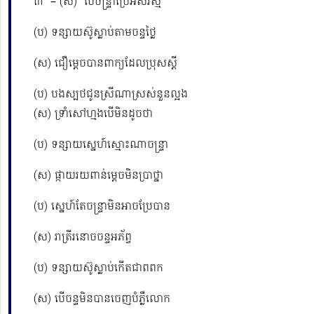
៣ – (ស) បើចន្ទ្រាប្រែអស់រស្មី
(ប) ទន្សាយស៊ូស្លាប់តាមចន្ទថ្លៃ
(ស) ជឿម្ដេចបានពាក្យដែលប្រុសស្ដី
(ប) បងស្បថជូនស្រីណាស្រស់នួនល្អង
(ស) ទ្រាំសៅហ្មងបើមិនដូចថា
(ប) ទន្សាយស្នេហ៍ស្មោះណាចន្ទ្រា
(ស) ផ្កាយរយពាន់ម្ដេចមិនប្រាថ្នា
(ប) ស្នេហ៍តែចន្ទ្រាមិនអាចប្រែបាន
(ស) រាត្រីរនោចចន្ទអភ័ព្វ
(ប) ទន្សាយស៊ូស្លាប់កើតជាពពក
(ស) បើចន្ទមិនបានចេញបំភ្លឺលោក