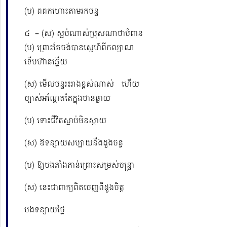
(ប) ពពកហោះតាមរកចន្ទ
៤ – (ស) ស្អប់ណាស់ប្រុសណាថាបំពាន
(ប) ព្រោះតែចង់បានស្នេហ៍ពីកល្យាណ
ទើបហ៊ានឆ្លើយ
(ស) មើលចន្ទរះរាងខ្ពស់ណាស់ ហើយ
ច្បាស់អណ្តែតតែក្នុងឋានឆ្ងាយ
(ប) ទោះជីវិតស្លាប់មិនស្ដាយ
(ស) ឱទន្សាយសប្បាយនឹងដួងចន្ទ
(ប) ឱ្យបងភាំងភាន់ព្រោះសម្រស់ចន្ទ្រា
(ស) នេះជាពាក្យពិតចេញពីដួងចិត្ត
បងទន្សាយថ្លៃ