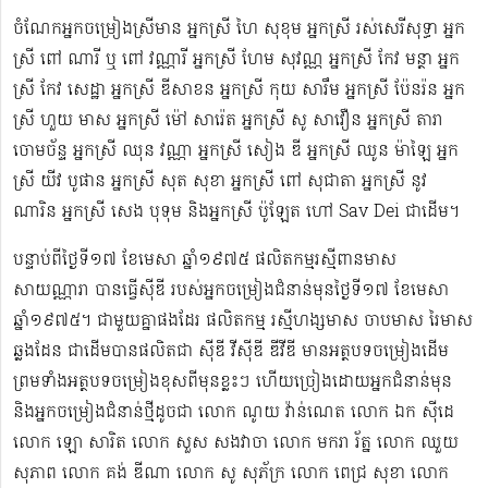
ចំណែកអ្នកចម្រៀងស្រីមាន អ្នកស្រី ហៃ សុខុម​ អ្នកស្រី រស់សេរី​សុទ្ធា អ្នក
ស្រី ពៅ ណារី ឬ ពៅ វណ្ណារី អ្នកស្រី ហែម សុវណ្ណ អ្នកស្រី កែវ មន្ថា អ្នក
ស្រី កែវ សេដ្ឋា អ្នកស្រី ឌី​សាខន អ្នកស្រី កុយ សារឹម អ្នកស្រី ប៉ែនរ៉ន អ្នក
ស្រី ហួយ មាស អ្នកស្រី ម៉ៅ សារ៉េត ​អ្នកស្រី សូ សាវឿន អ្នកស្រី តារា
ចោម​ច័ន្ទ អ្នកស្រី ឈុន វណ្ណា អ្នកស្រី សៀង ឌី អ្នកស្រី ឈូន ម៉ាឡៃ អ្នក
ស្រី យីវ​ បូផាន​ អ្នកស្រី​ សុត សុខា អ្នកស្រី ពៅ សុជាតា អ្នកស្រី នូវ
ណារិន អ្នកស្រី សេង បុទុម និងអ្នកស្រី ប៉ូឡែត ហៅ Sav Dei ជាដើម។
បន្ទាប់​ពីថ្ងៃទី១៧ ខែមេសា ឆ្នាំ១៩៧៥​ ផលិតកម្មរស្មីពានមាស
សាយណ្ណារា បានធ្វើស៊ីឌី ​របស់អ្នកចម្រៀងជំនាន់មុនថ្ងៃទី១៧ ខែមេសា
ឆ្នាំ១៩៧៥។ ជាមួយគ្នាផងដែរ ផលិតកម្ម រស្មីហង្សមាស ចាបមាស រៃមាស​
ឆ្លងដែន ជាដើមបានផលិតជា ស៊ីឌី វីស៊ីឌី ឌីវីឌី មានអត្ថបទចម្រៀងដើម
ព្រមទាំងអត្ថបទចម្រៀងខុសពីមុន​ខ្លះៗ ហើយច្រៀងដោយអ្នកជំនាន់មុន
និងអ្នកចម្រៀងជំនាន់​ថ្មីដូចជា លោក ណូយ វ៉ាន់ណេត លោក ឯក ស៊ីដេ​​
លោក ឡោ សារិត លោក​​ សួស សងវាចា​ លោក មករា រ័ត្ន លោក ឈួយ
សុភាព លោក គង់ ឌីណា លោក សូ សុភ័ក្រ លោក ពេជ្រ សុខា លោក