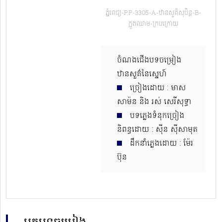
ភ្នំពេជ្យ-P.P-3305-A-ឋានសួគ៏សុបិន្ត-B-
ក្អួតឈាម-ក្របក្រោយ
ចំណងជើងបទចម្រៀង
ឋានសួគ៌នៃស្នេហ៍
ច្រៀងដោយ : មាស
សាម៉ន និង រស់​ សេរីសុទ្ធា
បទភ្លេងទំនុកច្រៀង
និពន្ធដោយ : ស៊ីន ស៊ីសាមុត
ដឹកនាំភ្លេងដោយ : ម៉ែ​រ
ប៊ុន