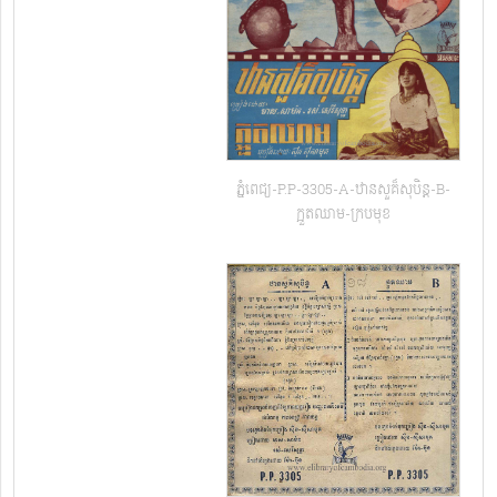
ភ្នំពេជ្យ-P.P-3305-A-ឋានសួគ៏សុបិន្ដ-B-
ក្អួតឈាម-ក្របមុខ