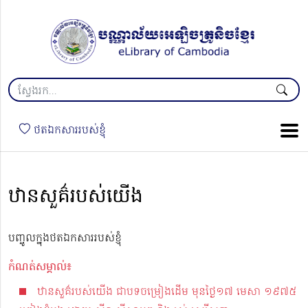
ថតឯកសាររបស់ខ្ញុំ
ឋានសួគ៌របស់យើង
បញ្ចូលក្នុងថតឯកសាររបស់ខ្ញុំ
កំណត់សម្គាល់៖
ឋានសួគ៌របស់យើង ជាបទចម្រៀងដើម មុនថ្ងៃ១៧ មេសា ១៩៧៥