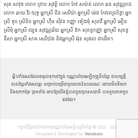
សុត​ សាវុឌ លោក ព្រាប សុវត្ថិ លោក កែវ សារ៉ាត់ លោក ឆន សុវណ្ណរាជ
លោក ឆាយ វិរៈយុទ្ធ អ្នកស្រី ជិន សេរីយ៉ា អ្នកស្រី ម៉េង កែវពេជ្រចិន្តា អ្នក
ស្រី ទូច ស្រីនិច អ្នកស្រី ហ៊ឹម ស៊ីវន កញ្ញា​ ទៀងមុំ សុធាវី​​​ អ្នកស្រី អឿន
ស្រីមុំ អ្នកស្រី ឈួន សុវណ្ណឆ័យ អ្នកស្រី ឱក សុគន្ធកញ្ញា អ្នកស្រី សុគន្ធ
នីសា អ្នកស្រី សាត សេរីយ៉ង​ និងអ្នកស្រី​ អ៊ុន សុផល ជាដើម។
អ្វីៗទាំងអស់ដែលតម្កល់ទុកនៅក្នុង បណ្ណាល័យអេឡិចត្រូនិចខ្មែរ ជាសម្បតិ្ត
របស់ខ្មែរទាំងអស់គ្នា សម្រាប់បម្រើជាប្រយោជន៍សាធារណៈ ដោយមិនគិតរក
និងយកកម្រៃ ព្រមទាំង អាចឱ្យយើងខ្ញុំបានជួយប្រទេសជាតិ បានមួយភាគតូច
ផងដែរ។
រក្សាសិទ្ធិគ្រប់យ៉ាងដោយបណ្ណាល័យអេឡិចត្រូនិចខ្មែរ © 2012 - 2022 |
Designed & Developed by
Vannkorn