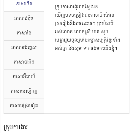
ភាសាចិន
ក្រុមការងារពុំអាចស្វែងរក
ឃើញបទចម្រៀងជាភាសាចិនដែល
ភាសាជប៉ុន
ស្រដៀងនឹងបទនេះទេ។ ប្រសិនបើ
អស់លោក លោកស្រី មាន សូម
ភាសាថៃ
មេត្តាជួយចូលរួមថែរក្សាសម្បត្តិខ្មែរទាំង
ភាសាអង់គ្លេស
អស់គ្នា និងសូម ទាក់ទងមកយើងខ្ញុំ។
ភាសាបារាំង
ភាសាអ៊ីតាលី
ភាសាអេស្ប៉ាញ
ភាសាផ្សេងទៀត
ក្រុមការងារ