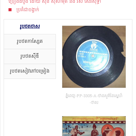
ច្រៀងដំបូង ដោយ ស៊ីន ស៊ីសាមុត និង រស់ សេរីសុទ្ធា
ប្រគំជាចង្វាក់
រូបថតថាស
រូបថតកាសែ្សត
រូបថតស៊ីឌី
រូបថតសៀវភៅចម្រៀង
ភ្នំពេជ្យ-P.P-3305-A-ឋានសួគ៌នៃស្នេហ៍​
-ថាស