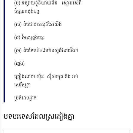
(ប) ទន្សាយខ្ញុំនិយាយពិត ស្មោះអស់ពី
ចិត្តណាដួងចន្ទ
(ស) ពិតជាឋានសួគ៌នៃយើង
(ប) មែនឬដួងចន្ទ
(រួម) ពិតមែនពិតជាឋានសួគ៌នៃយើង។
(ភ្លេង)
ច្រៀងដោយ ស៊ីន ស៊ីសាមុត និង រស់
សេរីសុទ្ធា
ប្រគំជាចង្វាក់
បទបរទេសដែលស្រដៀងគ្នា