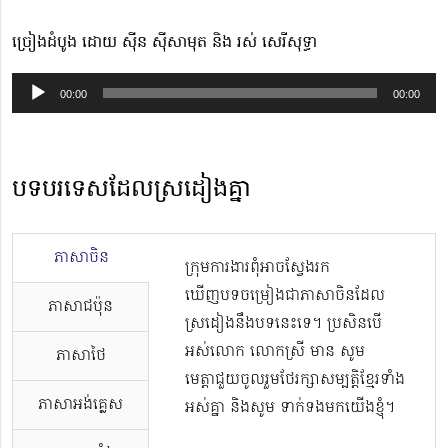
ច្រៀងដំបូង ដោយ ស៊ីន ស៊ីសាមុត និង រស់ សេរីសុទ្ធា
Audio
00:00
00:00
Player
បទបរទេសដែលស្រដៀងគ្នា
ភាសាចិន
ក្រុមការងារពុំអាចស្វែងរក
ឃើញបទចម្រៀងជាភាសាចិនដែល
ភាសាជប៉ុន
ស្រដៀងនឹងបទនេះទេ។ ប្រសិនបើ
អស់លោក លោកស្រី មាន សូម
ភាសាថៃ
មេត្តាជួយចូលរួមថែរក្សាសម្បត្តិខ្មែរទាំង
ភាសាអង់គ្លេស
អស់គ្នា និងសូម ទាក់ទងមកយើងខ្ញុំ។