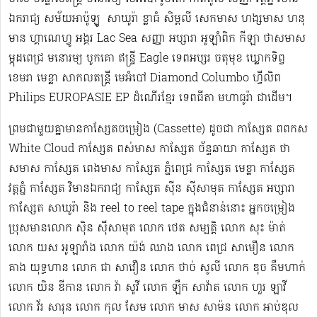
ឯករាជ្យ សម័យអាប៉ូឡូ ​​​ សាឃូរ៉ា ខ្លាធំ សិម្ពលី សេកមាស ហង្សមាស ហនុ
មាន ហ្គាណេហ្វូ​ អង្គរ Lac Sea សញ្ញា អប្សារា អូឡាំពិក កីឡា ថាសមាស
ម្កុដពេជ្រ មនោរម្យ បូកគោ ឥន្ទ្រី Eagle ទេពអប្សរ ចតុមុខ ឃ្លោកទិព្វ
ខេមរា មេខ្លា សាកលតន្ត្រី មេអំបៅ Diamond Columbo ហ្វីលិព
Philips EUROPASIE EP ដំណើរខ្មែរ​ ទេពធីតា មហាធូរ៉ា ជាដើម​។
ព្រមជាមួយគ្នាមានកាសែ្សតចម្រៀង (Cassette) ដូចជា កាស្សែត ពពកស
White Cloud កាស្សែត ពស់មាស កាស្សែត ច័ន្ទឆាយា កាស្សែត ថា
សមាស កាស្សែត ពេងមាស កាស្សែត ភ្នំពេជ្រ កាស្សែត មេខ្លា កាស្សែត
វត្តភ្នំ កាស្សែត វិមានឯករាជ្យ កាស្សែត ស៊ីន ស៊ីសាមុត កាស្សែត អប្សារា
កាស្សែត សាឃូរ៉ា និង reel to reel tape ក្នុងជំនាន់នោះ អ្នកចម្រៀង
ប្រុសមាន​លោក ស៊ិន ស៊ីសាមុត លោក ​ថេត សម្បត្តិ លោក សុះ ម៉ាត់
លោក យស អូឡារាំង លោក យ៉ង់ ឈាង លោក ពេជ្រ សាមឿន លោក
គាង យុទ្ធហាន លោក ជា សាវឿន លោក ថាច់ សូលី លោក ឌុច គឹមហាក់
លោក យិន ឌីកាន លោក វ៉ា សូវី លោក ឡឹក សាវ៉ាត លោក ហួរ ឡាវី
លោក វ័រ សារុន​ លោក កុល សែម លោក មាស សាម៉ន លោក អាប់ឌុល