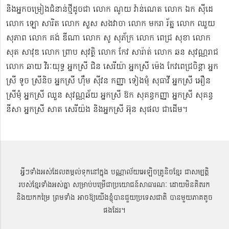
និងអ្នកចម្រៀងជំនាន់​ថ្មីដូចជា លោក ណូយ វ៉ាន់ណេត លោក ឯក ស៊ីដេ​​
លោក ឡោ សារិត លោក​​ សួស សងវាចា​ លោក មករា រ័ត្ន លោក ឈួយ
សុភាព លោក គង់ ឌីណា លោក សូ សុភ័ក្រ លោក ពេជ្រ សុខា លោក
សុត​ សាវុឌ លោក ព្រាប សុវត្ថិ លោក កែវ សារ៉ាត់ លោក ឆន សុវណ្ណរាជ
លោក ឆាយ វិរៈយុទ្ធ អ្នកស្រី ជិន សេរីយ៉ា អ្នកស្រី ម៉េង កែវពេជ្រចិន្តា អ្នក
ស្រី ទូច ស្រីនិច អ្នកស្រី ហ៊ឹម ស៊ីវន កញ្ញា​ ទៀងមុំ សុធាវី​​​ អ្នកស្រី អឿន
ស្រីមុំ អ្នកស្រី ឈួន សុវណ្ណឆ័យ អ្នកស្រី ឱក សុគន្ធកញ្ញា អ្នកស្រី សុគន្ធ
នីសា អ្នកស្រី សាត សេរីយ៉ង​ និងអ្នកស្រី​ អ៊ុន សុផល ជាដើម។
អ្វីៗទាំងអស់ដែលតម្កល់ទុកនៅក្នុង បណ្ណាល័យអេឡិចត្រូនិចខ្មែរ ជាសម្បតិ្ត
របស់ខ្មែរទាំងអស់គ្នា សម្រាប់បម្រើជាប្រយោជន៍សាធារណៈ ដោយមិនគិតរក
និងយកកម្រៃ ព្រមទាំង អាចឱ្យយើងខ្ញុំបានជួយប្រទេសជាតិ បានមួយភាគតូច
ផងដែរ។