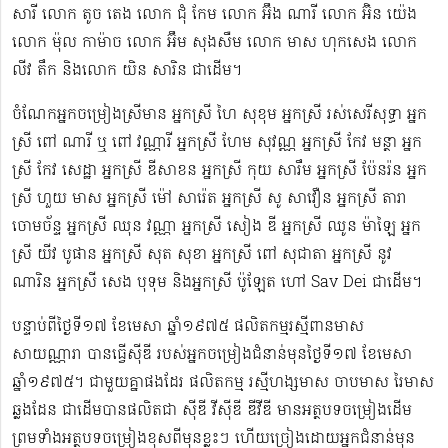
សារី លោក តូច តេង លោក ជុំ កែម លោក អ៊ឹង ណារី លោក អ៊ិន យ៉េង​​
លោក ម៉ុល កាម៉ាច លោក អ៊ឹម សុងសឺម ​លោក មាស ហុក​សេង លោក​ ​​
លីវ តឹក និងលោក យិន សារិន ជាដើម។
ចំណែកអ្នកចម្រៀងស្រីមាន អ្នកស្រី ហៃ សុខុម​ អ្នកស្រី រស់សេរី​សុទ្ធា អ្នក
ស្រី ពៅ ណារី ឬ ពៅ វណ្ណារី អ្នកស្រី ហែម សុវណ្ណ អ្នកស្រី កែវ មន្ថា អ្នក
ស្រី កែវ សេដ្ឋា អ្នកស្រី ឌី​សាខន អ្នកស្រី កុយ សារឹម អ្នកស្រី ប៉ែនរ៉ន អ្នក
ស្រី ហួយ មាស អ្នកស្រី ម៉ៅ សារ៉េត ​អ្នកស្រី សូ សាវឿន អ្នកស្រី តារា
ចោម​ច័ន្ទ អ្នកស្រី ឈុន វណ្ណា អ្នកស្រី សៀង ឌី អ្នកស្រី ឈូន ម៉ាឡៃ អ្នក
ស្រី យីវ​ បូផាន​ អ្នកស្រី​ សុត សុខា អ្នកស្រី ពៅ សុជាតា អ្នកស្រី នូវ
ណារិន អ្នកស្រី សេង បុទុម និងអ្នកស្រី ប៉ូឡែត ហៅ Sav Dei ជាដើម។
បន្ទាប់​ពីថ្ងៃទី១៧ ខែមេសា ឆ្នាំ១៩៧៥​ ផលិតកម្មរស្មីពានមាស
សាយណ្ណារា បានធ្វើស៊ីឌី ​របស់អ្នកចម្រៀងជំនាន់មុនថ្ងៃទី១៧ ខែមេសា
ឆ្នាំ១៩៧៥។ ជាមួយគ្នាផងដែរ ផលិតកម្ម រស្មីហង្សមាស ចាបមាស រៃមាស​
ឆ្លងដែន ជាដើមបានផលិតជា ស៊ីឌី វីស៊ីឌី ឌីវីឌី មានអត្ថបទចម្រៀងដើម
ព្រមទាំងអត្ថបទចម្រៀងខុសពីមុន​ខ្លះៗ ហើយច្រៀងដោយអ្នកជំនាន់មុន