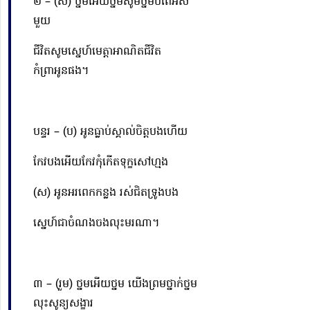
២ – (ស) ថ្នមអើយថ្នមសូមថ្នមបំពេអស់
មួយ
ជីវិតសូមស្នេហ៍មេត្តាអាណិតជីវិត
កំព្រាអូនផង។
បន្ទរ – (ប) អូនធ្លាប់ស្គាល់ចិត្តបងហើយ
កែវបងអើយកែវកុំកើតទុក្ខសៅហ្មង
(ស) អូនអរពេកកន្លង រស់ជិត
ទ្រូង
បង
ស្នេហ៍ជាចំណងចងលុះមរណា។
៣ – (រួម) ថ្នមអើយថ្នម យើងព្រមថ្នាក់ថ្នម
លុះសូន្យសង្ខារ