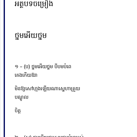
អត្ថបទចម្រៀង
ថ្នមអើយថ្នម
១ – (ប) ថ្នមអើយថ្នម បីបមបំពេ
គេងកើយឱរា
មិន
ឱ្យ
សៅហ្មងឡើយណាស្នេហាត្រួយ
បណ្តូល
ចិត្ត