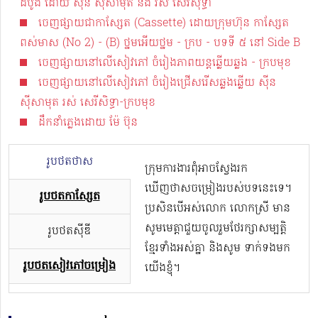
ដំបូង ដោយ ស៊ីន ស៊ីសាមុត និង រស់ សេរីសុទ្ធា
ចេញផ្សាយជាកាស្សែត (Cassette) ដោយក្រុមហ៊ុន កាស្សែត
ពស់មាស​ (No 2) - (B) ថ្នមអើយថ្នម - ក្រប - បទទី ៥ នៅ Side B
ចេញផ្សាយនៅលើសៀវភៅ ចំរៀងភាពយន្តឆ្លើយឆ្លង - ក្របមុខ
ចេញផ្សាយនៅលើសៀវភៅ ចំរៀងជ្រើសរើសឆ្លងឆ្លើយ សុីន
សុីសាមុត រស់ សេរីសិទ្ធា-ក្របមុខ
ដឹកនាំភ្លេងដោយ ម៉ែ ប៊ុន
រូបថតថាស
ក្រុមការងារពុំអាចស្វែងរក
ឃើញថាសចម្រៀងរបស់បទនេះទេ។
រូបថតកាសែ្សត
ប្រសិនបើអស់លោក លោកស្រី មាន
សូមមេត្តាជួយចូលរួមថែរក្សាសម្បត្តិ
រូបថតស៊ីឌី
ខ្មែរទាំងអស់គ្នា និងសូម ទាក់ទងមក
រូបថតសៀវភៅចម្រៀង
យើងខ្ញុំ។