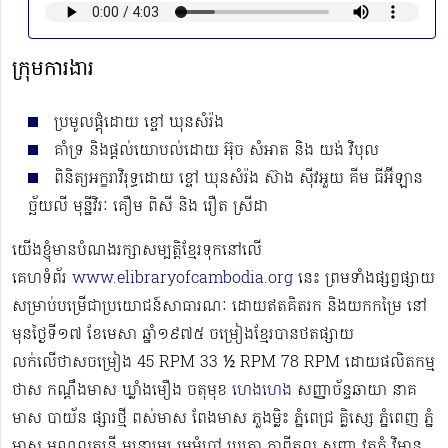
ក្រុមការងារ
ប្រមូលផ្ដុំដោយ ខ្ចៅ ឃុនសំរ៉ង
គាំទ្រ និងផ្ដល់យោបល់ដោយ អ៊ុច សំអាត និង យង់ វិបុល
ពិនិត្យអក្ខរាវិរុទ្ធដោយ ខ្ចៅ ឃុនសំរ៉ង ស៊ាង សុីវអួយ គីម ធីអ៊ីឡាន
ច្ឆ័យលី មុន្នីវិរៈ គឿម ពិសី និង រឿត ស្រីដា
យើងខ្ញុំមានបំណងរក្សាសម្បត្តិខ្មែរទុកនៅលើ
គេហទំព័រ
www.elibraryofcambodia.org
នេះ ព្រមទាំងផ្សព្វផ្សាយ
សម្រាប់បម្រើជាប្រយោជន៍សាធារណៈ ដោយឥតគិតរក និងយកកម្រៃ នៅ
មុនថ្ងៃទី១៧ ខែមេសា ឆ្នាំ១៩៧៥ ចម្រៀងខ្មែរបានថតផ្សាយ
លក់លើថាសចម្រៀង 45 RPM 33 ½ RPM 78 RPM​ ដោយផលិតកម្ម
ថាស កណ្ដឹងមាស ឃ្លាំងមឿង ចតុមុខ
ហេងហេង
សញ្ញាច័ន្ទឆាយា នាគ
មាស បាយ័ន ផ្សារថ្មី ពស់មាស ពែងមាស ភួងម្លិះ ភ្នំពេជ្រ គ្លិស្សេ ភ្នំពេញ ភ្នំ
មាស មណ្ឌលតន្រ្តី មនោរម្យ មេអំបៅ រូបតោ កាពីតូល សញ្ញា វត្តភ្នំ វិមាន