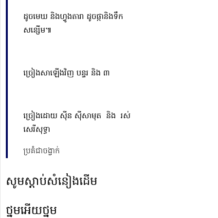
ដូចមេឃ និងហ្វូងតារា ដូចផ្កានិងទឹក
សន្សើម៕
ច្រៀងសាឡើងវិញ បន្ទរ និង ៣
ច្រៀងដោយ ស៊ីន ស៊ីសាមុត និង រស់
សេរីសុទ្ធា
ប្រគំជាចង្វាក់
សូមស្ដាប់សំនៀងដើម
ថ្នមអើយថ្នម