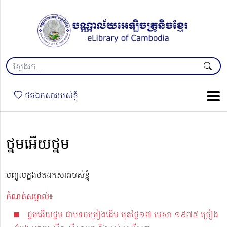
ថតឯកសាររបស់ខ្ញុំ
ថ្នមអើយថ្នម
បញ្ចូលក្នុងថតឯកសាររបស់ខ្ញុំ
កំណត់សម្គាល់៖
ថ្នមអើយថ្នម ជាបទចម្រៀងដើម មុនថ្ងៃ១៧ មេសា ១៩៧៥ ច្រៀង