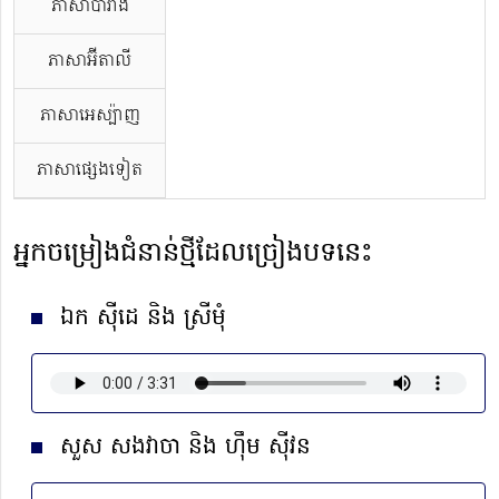
ភាសាបារាំង
ភាសាអ៊ីតាលី
ភាសាអេស្ប៉ាញ
ភាសាផ្សេងទៀត
អ្នកចម្រៀងជំនាន់ថ្មីដែលច្រៀងបទនេះ
ឯក ស៊ីដេ និង ស្រីមុំ
សួស សងវាចា និង ហ៊ឹម ស៊ីវន