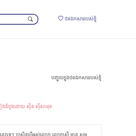
ថតឯកសាររបស់ខ្ញុំ
បញ្ចូលក្នុងថតឯកសាររបស់ខ្ញុំ
រៀងដំបូងដោយ ស៊ីន ស៊ីសាមុត
បទនេះទេ។ ប្រសិនបើអស់លោក លោកស្រី មាន សូម