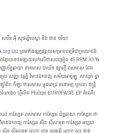
វ សារីន អ៊ុំ សុផល្លីចេស្តា និង ផាន ចរិយា
.org
នេះ ព្រមទាំងផ្សព្វផ្សាយសម្រាប់បម្រើជាប្រយោជន៍
រៀងខ្មែរបានថតផ្សាយលក់លើថាសចម្រៀង 45 RPM 33 ½
្ញាច័ន្ទឆាយា នាគមាស បាយ័ន ផ្សារថ្មី ពស់មាស ពែង
ូល សញ្ញា វត្តភ្នំ វិមានឯករាជ្យ សម័យអាប៉ូឡូ ​​​ សាឃូរ៉ា ខ្លា
ាំពិក កីឡា ថាសមាស ម្កុដពេជ្រ មនោរម្យ បូកគោ ឥន្ទ្រី
ond Columbo ហ្វីលិព Philips EUROPASIE EP ដំណើរ
ud កាស្សែត ពស់មាស កាស្សែត ច័ន្ទឆាយា កាស្សែត ថា
វិមានឯករាជ្យ កាស្សែត ស៊ីន ស៊ីសាមុត កាស្សែត អប្សារា
ក ស៊ិន ស៊ីសាមុត លោក ​ថេត សម្បត្តិ លោក សុះ ម៉ាត់