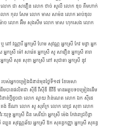
លោក ជា សាវឿន លោក ថាច់ សូលី លោក ឌុច គឹមហាក់
រុន​ លោក កុល សែម លោក មាស សាម៉ន លោក អាប់ឌុល
ាម៉ាច លោក អ៊ឹម សុងសឺម ​លោក មាស ហុក​សេង លោក​ ​​
ឬ ពៅ វណ្ណារី អ្នកស្រី ហែម សុវណ្ណ អ្នកស្រី កែវ មន្ថា អ្នក
ស អ្នកស្រី ម៉ៅ សារ៉េត ​អ្នកស្រី សូ សាវឿន អ្នកស្រី តារា
អ្នកស្រី​ សុត សុខា អ្នកស្រី ពៅ សុជាតា អ្នកស្រី នូវ
ី ​របស់អ្នកចម្រៀងជំនាន់មុនថ្ងៃទី១៧ ខែមេសា
មបានផលិតជា ស៊ីឌី វីស៊ីឌី ឌីវីឌី មានអត្ថបទចម្រៀងដើម
ជំនាន់​ថ្មីដូចជា លោក ណូយ វ៉ាន់ណេត លោក ឯក ស៊ីដេ​​
គង់ ឌីណា លោក សូ សុភ័ក្រ លោក ពេជ្រ សុខា លោក
 អ្នកស្រី ជិន សេរីយ៉ា អ្នកស្រី ម៉េង កែវពេជ្រចិន្តា
នកស្រី ឈួន សុវណ្ណឆ័យ អ្នកស្រី ឱក សុគន្ធកញ្ញា អ្នកស្រី សុគន្ធ