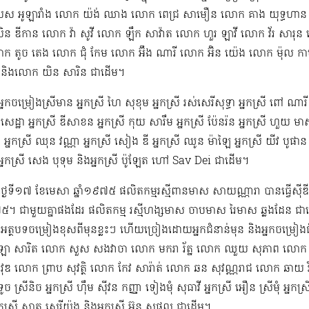
 អូឡារាំង លោក យ៉ង់ ឈាង លោក ពេជ្រ សាមឿន លោក គាង យុទ្ធហាន 
ន ឌីកាន លោក វ៉ា សូវី លោក ឡឹក សាវ៉ាត លោក ហួរ ឡាវី លោក វ័រ សា
ោក តូច តេង លោក ជុំ កែម លោក អ៊ឹង ណារី លោក អ៊ិន យ៉េង​​ លោក ម៉ុល ក
ក និងលោក យិន សារិន ជាដើម។
កចម្រៀងស្រីមាន អ្នកស្រី ហៃ សុខុម​ អ្នកស្រី រស់សេរី​សុទ្ធា អ្នកស្រី ពៅ ណារី 
 សេដ្ឋា អ្នកស្រី ឌី​សាខន អ្នកស្រី កុយ សារឹម អ្នកស្រី ប៉ែនរ៉ន អ្នកស្រី ហួយ មា
ទ អ្នកស្រី ឈុន វណ្ណា អ្នកស្រី សៀង ឌី អ្នកស្រី ឈូន ម៉ាឡៃ អ្នកស្រី យីវ​ បូផាន​ 
្នកស្រី សេង បុទុម និងអ្នកស្រី ប៉ូឡែត ហៅ Sav Dei ជាដើម។
​ពីថ្ងៃទី១៧ ខែមេសា ឆ្នាំ១៩៧៥​ ផលិតកម្មរស្មីពានមាស សាយណ្ណារា បានធ្វើស៊ីឌ
៧៥។ ជាមួយគ្នាផងដែរ ផលិតកម្ម រស្មីហង្សមាស ចាបមាស រៃមាស​ ឆ្លងដែន ជាដើ
ងអត្ថបទចម្រៀងខុសពីមុន​ខ្លះៗ ហើយច្រៀងដោយអ្នកជំនាន់មុន និងអ្នកចម្រៀង
 សារិត លោក​​ សួស សងវាចា​ លោក មករា រ័ត្ន លោក ឈួយ សុភាព លោក 
វុឌ លោក ព្រាប សុវត្ថិ លោក កែវ សារ៉ាត់ លោក ឆន សុវណ្ណរាជ លោក ឆាយ វិរៈយុទ្ធ
 ទូច ស្រីនិច អ្នកស្រី ហ៊ឹម ស៊ីវន កញ្ញា​ ទៀងមុំ សុធាវី​​​ អ្នកស្រី អឿន ស្រីមុំ អ្
នកស្រី សាត សេរីយ៉ង​ និងអ្នកស្រី​ អ៊ុន សុផល ជាដើម។