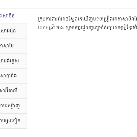
ភាសាចិន
ក្រុមការងារពុំអាចស្វែងរកឃើញបទចម្រៀងជាភាសាច
លោកស្រី មាន សូមមេត្តាជួយចូលរួមថែរក្សាសម្បត្តិខ្មែរទ
ាសាជប៉ុន
ភាសាថៃ
ាអង់គ្លេស
សាបារាំង
សាអ៊ីតាលី
ាអេស្ប៉ាញ
ាផ្សេងទៀត