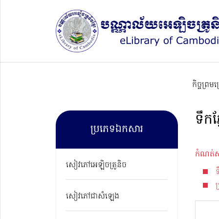
កិច្ចព្រម
ទឹកភ
ប្រភេទឯកសារ
កំណត់ស
សៀវភៅអេឡិចត្រូនិច
ប
សៀវភៅជាសំឡេង