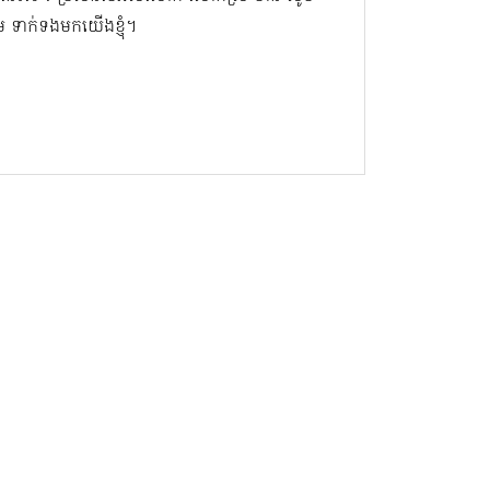
សូម ទាក់ទងមកយើងខ្ញុំ។