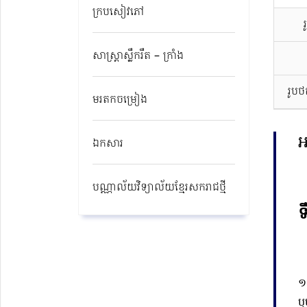
ក្របសៀវភៅ
សាស្ត្រាស្លឹករឹត – ក្រាំង
រូប
មរតកចម្រៀង
អ
ឯកសារ
បណ្ណាល័យវិទ្យាល័យខ្មែរសករាជថ្មី​
ទ
១
ឬ