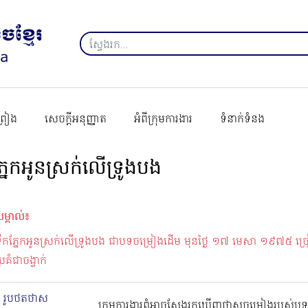
ព្រៀង
សេចក្ដីអនុញ្ញាត
អំពីក្រុមការងារ
ទំនាក់ទំនង
្នែកអូនស្រក់លើទ្រូងបង
ម្គាល់៖
ទឹកភ្នែកអូនស្រក់លើទ្រូងបង ជាបទចម្រៀងដើម មុនថ្ងៃ ១៧ មេសា ១៩៧៥ ច្
្រគំជាចង្វាក់
រូបថតថាស
ក្រុមការងារពុំអាចស្វែងរកឃើញថាសចម្រៀងរបស់