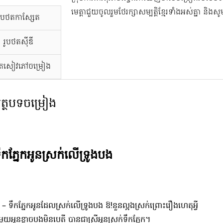
មេត្តាជួយចូលរួមថែរក្សាសម្បត្តិខ្មែរទាំងអស់គ្នា និង
រូបថតកាសែ្សត
រូបថតស៊ីឌី
ថតសៀវភៅចម្រៀង
ត្ថបទចម្រៀង
ឹកភ្នែកអូនស្រក់លើទ្រូងបង
 – ទឹកភ្នែកអូនដែលស្រក់លើទ្រូងបង ឱ!នួនល្អងស្រក់ព្រោះរឿងហេតុអ្វី
មួយអូនខ្លាចបងមិនបេតី បានជាស្រីអូនស្រក់ទឹកភ្នែក។