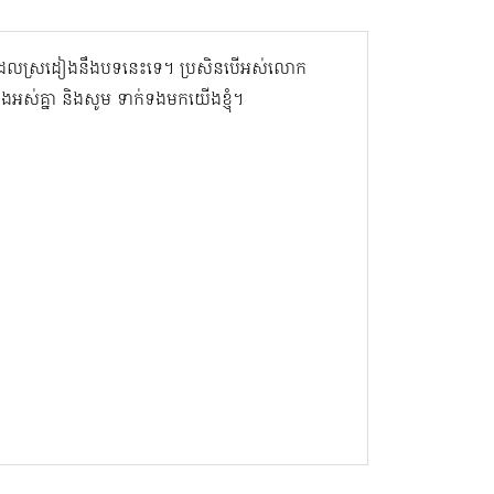
ិនដែលស្រដៀងនឹងបទនេះទេ។ ប្រសិនបើអស់លោក
ាំងអស់គ្នា និងសូម ទាក់ទងមកយើងខ្ញុំ។