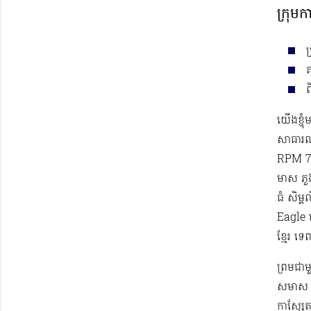
ក្រុមក
ប
គ
ព
យើងខ្ញុ
សាធារណ
RPM 78
មាស ភួងម
ធំ សិម្
Eagle 
ខ្មែរ​ ទ
ព្រមជា
សមាស កា
កាស្សែត