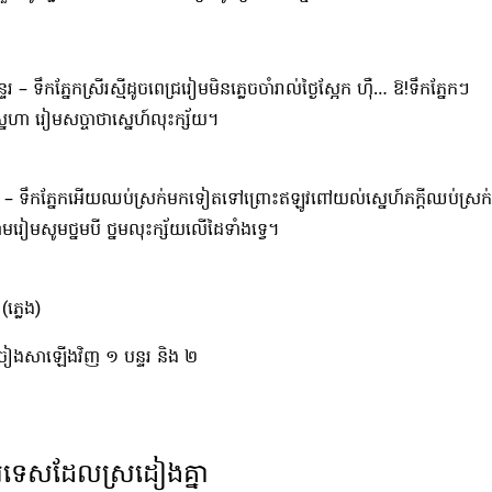
្ទរ – ទឹកភ្នែកស្រីរស្មីដូចពេជ្រ
រៀមមិនភ្លេចចាំរាល់ថ្ងៃស្អែក ហ៊ឺ… ឱ!ទឹ
កភ្នែក
ៗ
្នេហា រៀមសច្ចាថាស្នេហ៍លុះក្ស័យ។
 – ទឹកភ្នែកអើយឈប់ស្រក់មកទៀតទៅ
ព្រោះឥឡូវពៅយល់ស្នេហ៍ភក្តីឈប់ស្រក់
លាមរៀមសូមថ្នមបី ថ្នមលុះក្ស័យលើដៃទាំងទ្វេ។
ភ្លេង)
្រៀងសាឡើងវិញ ១ បន្ទរ និង ២
ទេសដែលស្រដៀងគ្នា