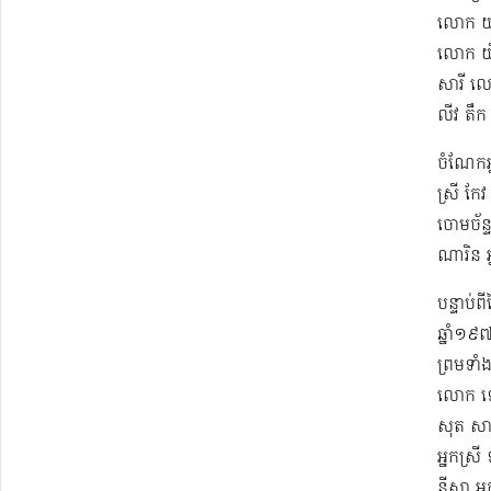
លោក យស
លោក យិ
សារី ល
លីវ តឹ
ចំណែកអ្ន
ស្រី កែវ
ចោម​ច័ន្
ណារិន អ
បន្ទាប់
ឆ្នាំ១៩
ព្រមទាំ
លោក ឡោ
សុត​ សា
អ្នកស្រី
នីសា អ្