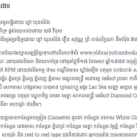
ារងារ
្រមូលផ្តុំដោយ ខ្ចៅ ឃុនសំរ៉ង
ាំទ្រ ផ្តល់យោបល់ដោយ យង់ វិបុល
ិនិត្យអក្ខរាវិរុទ្ធដោយ ខ្ចៅ ឃុនសំរ៉ង វឿន សុវណ្ណ ព្រំ ចាន់ល័ក្ខណា ឌឹមចំរ៉ុង អ៊ា
ំមានបំណងរក្សាសម្បត្តិខ្មែរទុកនៅលើគេហទំព័រ
www.elibraryofcambodia
ៈ ដោយឥតគិតរក និងយកកម្រៃ នៅមុនថ្ងៃទី១៧ ខែមេសា ឆ្នាំ១៩៧៥ ចម្
 RPM​ ដោយផលិតកម្ម ថាស កណ្ដឹងមាស ឃ្លាំងមឿង ចតុមុខ
ហេងហេង
សញ
្លិះ ភ្នំពេជ្រ គ្លិស្សេ ភ្នំពេញ ភ្នំមាស មណ្ឌលតន្រ្តី មនោរម្យ មេអំបៅ រូបតោ កាពីត
ពលី សេកមាស ហង្សមាស ហនុមាន ហ្គាណេហ្វូ​ អង្គរ Lac Sea សញ្ញា អប្សារា អូឡ
ទេពអប្សរ ចតុមុខ ឃ្លោកទិព្វ ខេមរា មេខ្លា សាកលតន្ត្រី មេអំបៅ Diam
េពធីតា មហាធូរ៉ា ជាដើម​។
មួយគ្នាមានកាសែ្សតចម្រៀង (Cassette) ដូចជា កាស្សែត ពពកស White Clo
ស្សែត ពេងមាស កាស្សែត ភ្នំពេជ្រ កាស្សែត មេខ្លា កាស្សែត វត្តភ្នំ កាស្សែត 
 សាឃូរ៉ា និង reel to reel tape ក្នុងជំនាន់នោះ អ្នកចម្រៀង ប្រុសមាន​លោ