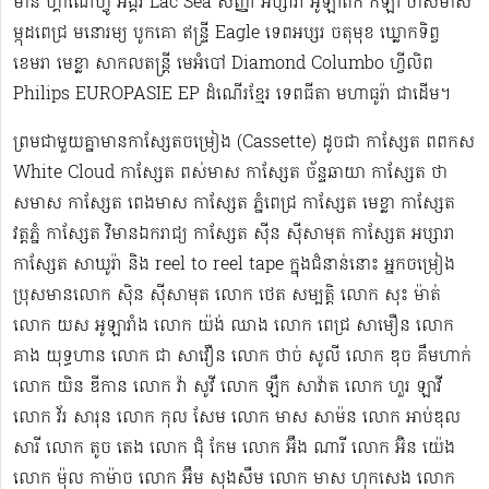
មាន ហ្គាណេហ្វូ​ អង្គរ Lac Sea សញ្ញា អប្សារា អូឡាំពិក កីឡា ថាសមាស
ម្កុដពេជ្រ មនោរម្យ បូកគោ ឥន្ទ្រី Eagle ទេពអប្សរ ចតុមុខ ឃ្លោកទិព្វ
ខេមរា មេខ្លា សាកលតន្ត្រី មេអំបៅ Diamond Columbo ហ្វីលិព
Philips EUROPASIE EP ដំណើរខ្មែរ​ ទេពធីតា មហាធូរ៉ា ជាដើម​។
ព្រមជាមួយគ្នាមានកាសែ្សតចម្រៀង (Cassette) ដូចជា កាស្សែត ពពកស
White Cloud កាស្សែត ពស់មាស កាស្សែត ច័ន្ទឆាយា កាស្សែត ថា
សមាស កាស្សែត ពេងមាស កាស្សែត ភ្នំពេជ្រ កាស្សែត មេខ្លា កាស្សែត
វត្តភ្នំ កាស្សែត វិមានឯករាជ្យ កាស្សែត ស៊ីន ស៊ីសាមុត កាស្សែត អប្សារា
កាស្សែត សាឃូរ៉ា និង reel to reel tape ក្នុងជំនាន់នោះ អ្នកចម្រៀង
ប្រុសមាន​លោក ស៊ិន ស៊ីសាមុត លោក ​ថេត សម្បត្តិ លោក សុះ ម៉ាត់
លោក យស អូឡារាំង លោក យ៉ង់ ឈាង លោក ពេជ្រ សាមឿន លោក
គាង យុទ្ធហាន លោក ជា សាវឿន លោក ថាច់ សូលី លោក ឌុច គឹមហាក់
លោក យិន ឌីកាន លោក វ៉ា សូវី លោក ឡឹក សាវ៉ាត លោក ហួរ ឡាវី
លោក វ័រ សារុន​ លោក កុល សែម លោក មាស សាម៉ន លោក អាប់ឌុល
សារី លោក តូច តេង លោក ជុំ កែម លោក អ៊ឹង ណារី លោក អ៊ិន យ៉េង​​
លោក ម៉ុល កាម៉ាច លោក អ៊ឹម សុងសឺម ​លោក មាស ហុក​សេង លោក​ ​​