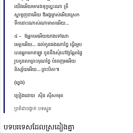
យើងអើយ
មករងទុក្ខច្នេះណា គ្រឹ
ស្នាទូញថាអើយ ឪអង្គម្ចាស់អើយស្រេក
ទឹកដោះណាស់ណាមាតាអើយ…
៤ – ឱអ្នកមេអើយយាងទៅណា
មេត្តាអើយ…
ដល់កូន
ផងណាថ្លៃ ធ្វើម្ដេច
បានអ្នកមកឥឡូវ កូននឹងសុំបៅ
ឱ្យ
ឆ្អែតផ្ទៃ
រួចកូនលាព្រះគុណថ្លៃ បំពេញអអើយ
និស្ស័យអើយ….ព្រះបិតា៕
(ភ្លេង)
ច្រៀងដោយ សុីន សុីសាមុត
ប្រគំជាចង្វាក់ បទស្មូត
បទបរទេសដែលស្រដៀងគ្នា