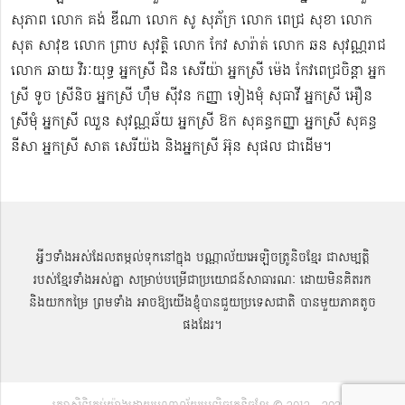
សុភាព លោក គង់ ឌីណា លោក សូ សុភ័ក្រ លោក ពេជ្រ សុខា លោក
សុត​ សាវុឌ លោក ព្រាប សុវត្ថិ លោក កែវ សារ៉ាត់ លោក ឆន សុវណ្ណរាជ
លោក ឆាយ វិរៈយុទ្ធ អ្នកស្រី ជិន សេរីយ៉ា អ្នកស្រី ម៉េង កែវពេជ្រចិន្តា អ្នក
ស្រី ទូច ស្រីនិច អ្នកស្រី ហ៊ឹម ស៊ីវន កញ្ញា​ ទៀងមុំ សុធាវី​​​ អ្នកស្រី អឿន
ស្រីមុំ អ្នកស្រី ឈួន សុវណ្ណឆ័យ អ្នកស្រី ឱក សុគន្ធកញ្ញា អ្នកស្រី សុគន្ធ
នីសា អ្នកស្រី សាត សេរីយ៉ង​ និងអ្នកស្រី​ អ៊ុន សុផល ជាដើម។
អ្វីៗទាំងអស់ដែលតម្កល់ទុកនៅក្នុង បណ្ណាល័យអេឡិចត្រូនិចខ្មែរ ជាសម្បតិ្ត
របស់ខ្មែរទាំងអស់គ្នា សម្រាប់បម្រើជាប្រយោជន៍សាធារណៈ ដោយមិនគិតរក
និងយកកម្រៃ ព្រមទាំង អាចឱ្យយើងខ្ញុំបានជួយប្រទេសជាតិ បានមួយភាគតូច
ផងដែរ។