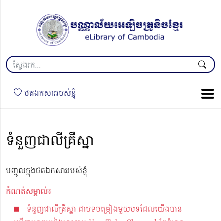
ថតឯកសាររបស់ខ្ញុំ
ទំនួញជាលីគ្រឹស្នា
បញ្ចូលក្នុងថតឯកសាររបស់ខ្ញុំ
កំណត់សម្គាល់៖
ទំនួញជាលីគ្រឹស្នា ជាបទចម្រៀងមួយបទដែលយើងបាន