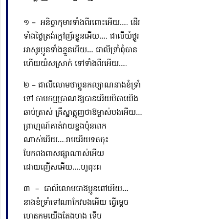
១ – អនិច្ចាកុមារទាំងពីរពោះអើយ….
ដើរ
ទាំង
ថ្ងៃត្រង់ក្ដៅញ័រខ្លួនអើយ…. ជាលីយំថ្ងូរ
អាសូរប្អូនទាំងខ្លួនអើយ…
ជាលីទ្រាំពុំបាន
ហើយយំសស្រាក់ ទៅទាំងពីរអើយ….
២ – ជាលីលោមថាប្អូនកល្យាណនាងខំទ្រាំ
ទៅ តាមកម្មប្រាណឱ្យបានអើយបិតាយើង
ឆាប់ត្រាស់ គ្រឹស្នាត្អូញថាឱម្ចាស់បងអើយ…
ព្រាហ្មណ៍គាត់វាយខ្នងប៉ុនពេក
ណាស់អើយ….រាមអើយ
ទត
ចុះ
បែកពងពាសផ្សាណាស់អើយ
ដោយញើសអើយ….ហូពុះព
៣ – ជាលីលោមថាឱប្អូនពៅអើយ…
នាងខំទ្រាំទៅណាកែវបងអើយ ធ្វើម្ដេច
ហេតុកម្មយើងតែងហ្មង ទើប