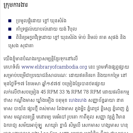
ក្រុមការងារ
ប្រមូលផ្ដុំដោយ ខ្ចៅ ឃុនសំរ៉ង
គាំទ្រផ្ដល់យោបល់ដោយ យង់ វិបុល
ពិនិត្យអក្ខរាវិរុទ្ធដោយ ខ្ចៅ ឃុនសំរ៉ង ម៉ាប់ និមល់ គាត សុផង់ និង
ស្រេង សុជាតា
យើងខ្ញុំមានបំណងរក្សាសម្បត្តិខ្មែរទុកនៅលើ
គេហទំព័រ
www.elibraryofcambodia.org
នេះ ព្រមទាំងផ្សព្វផ្សាយ
សម្រាប់បម្រើជាប្រយោជន៍សាធារណៈ ដោយឥតគិតរក និងយកកម្រៃ នៅ
មុនថ្ងៃទី១៧ ខែមេសា ឆ្នាំ១៩៧៥ ចម្រៀងខ្មែរបានថតផ្សាយ
លក់លើថាសចម្រៀង 45 RPM 33 ½ RPM 78 RPM​ ដោយផលិតកម្ម
ថាស កណ្ដឹងមាស ឃ្លាំងមឿង ចតុមុខ
ហេងហេង
សញ្ញាច័ន្ទឆាយា នាគ
មាស បាយ័ន ផ្សារថ្មី ពស់មាស ពែងមាស ភួងម្លិះ ភ្នំពេជ្រ គ្លិស្សេ ភ្នំពេញ ភ្នំ
មាស មណ្ឌលតន្រ្តី មនោរម្យ មេអំបៅ រូបតោ កាពីតូល សញ្ញា វត្តភ្នំ វិមាន
ឯករាជ្យ សម័យអាប៉ូឡូ ​​​ សាឃូរ៉ា ខ្លាធំ សិម្ពលី សេកមាស ហង្សមាស ហនុ