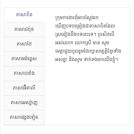
ភាសាចិន
ក្រុមការងារពុំអាចស្វែងរក
ឃើញបទចម្រៀងជាភាសាចិនដែល
ភាសាជប៉ុន
ស្រដៀងនឹងបទនេះទេ។ ប្រសិនបើ
អស់លោក លោកស្រី មាន សូម
ភាសាថៃ
មេត្តាជួយចូលរួមថែរក្សាសម្បត្តិខ្មែរទាំង
ភាសាអង់គ្លេស
អស់គ្នា និងសូម ទាក់ទងមកយើងខ្ញុំ។
ភាសាបារាំង
ភាសាអ៊ីតាលី
ភាសាអេស្ប៉ាញ
ភាសាផ្សេងទៀត