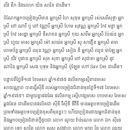
លីវ តឹក និងលោក យិន សារិន ជាដើម។
ចំណែកអ្នកចម្រៀងស្រីមាន អ្នកស្រី ហៃ សុខុម​ អ្នកស្រី រស់សេរី​សុទ្ធា អ្នក
ស្រី ពៅ ណារី ឬ ពៅ វណ្ណារី អ្នកស្រី ហែម សុវណ្ណ អ្នកស្រី កែវ មន្ថា អ្នក
ស្រី កែវ សេដ្ឋា អ្នកស្រី ឌី​សាខន អ្នកស្រី កុយ សារឹម អ្នកស្រី ប៉ែនរ៉ន អ្នក
ស្រី ហួយ មាស អ្នកស្រី ម៉ៅ សារ៉េត ​អ្នកស្រី សូ សាវឿន អ្នកស្រី តារា
ចោម​ច័ន្ទ អ្នកស្រី ឈុន វណ្ណា អ្នកស្រី សៀង ឌី អ្នកស្រី ឈូន ម៉ាឡៃ អ្នក
ស្រី យីវ​ បូផាន​ អ្នកស្រី​ សុត សុខា អ្នកស្រី ពៅ សុជាតា អ្នកស្រី នូវ
ណារិន អ្នកស្រី សេង បុទុម និងអ្នកស្រី ប៉ូឡែត ហៅ Sav Dei ជាដើម។
បន្ទាប់​ពីថ្ងៃទី១៧ ខែមេសា ឆ្នាំ១៩៧៥​ ផលិតកម្មរស្មីពានមាស
សាយណ្ណារា បានធ្វើស៊ីឌី ​របស់អ្នកចម្រៀងជំនាន់មុនថ្ងៃទី១៧ ខែមេសា
ឆ្នាំ១៩៧៥។ ជាមួយគ្នាផងដែរ ផលិតកម្ម រស្មីហង្សមាស ចាបមាស រៃមាស​
ឆ្លងដែន ជាដើមបានផលិតជា ស៊ីឌី វីស៊ីឌី ឌីវីឌី មានអត្ថបទចម្រៀងដើម
ព្រមទាំងអត្ថបទចម្រៀងខុសពីមុន​ខ្លះៗ ហើយច្រៀងដោយអ្នកជំនាន់មុន
និងអ្នកចម្រៀងជំនាន់​ថ្មីដូចជា លោក ណូយ វ៉ាន់ណេត លោក ឯក ស៊ីដេ​​
លោក ឡោ សារិត លោក​​ សួស សងវាចា​ លោក មករា រ័ត្ន លោក ឈួយ