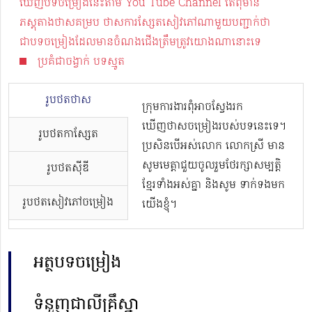
ឃើញបទចម្រៀងនេះតាម You Tube Channel តែពុំមាន
ភស្តុតាងថាសគម្រប ថាសការស្សែតសៀវភៅណាមួយបញ្ជាក់ថា
ជាបទចម្រៀងដែលមានចំណងជើងត្រឹមត្រូវយោងណានោះទេ
ប្រគំជាចង្វាក់ បទស្មូត
រូបថតថាស
ក្រុមការងារពុំអាចស្វែងរក
ឃើញថាសចម្រៀងរបស់បទនេះទេ។
រូបថតកាសែ្សត
ប្រសិនបើអស់លោក លោកស្រី មាន
សូមមេត្តាជួយចូលរួមថែរក្សាសម្បត្តិ
រូបថតស៊ីឌី
ខ្មែរទាំងអស់គ្នា និងសូម ទាក់ទងមក
រូបថតសៀវភៅចម្រៀង
យើងខ្ញុំ។
អត្ថបទចម្រៀង
ទំនួញជាលីគ្រឹស្នា