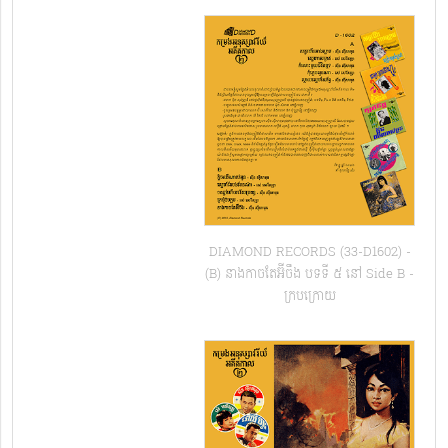
DIAMOND RECORDS (33-D1602) -
(B) នាងកាចតែអ៊ីចឹង បទទី ៥ នៅ Side B -​
ក្របក្រោយ