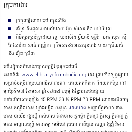
ក្រុមការងារ
ប្រមូលផ្ដុំដោយ ខ្ចៅ ឃុនសំរ៉ង
គាំទ្រ និងផ្ដល់យោបល់ដោយ អ៊ុច សំអាត និង យង់ វិបុល
ពិនិត្យអក្ខរាវិរុទ្ធដោយ ខ្ចៅ ឃុនសំរ៉ង ច្ឆ័យលី មុន្នីវិរៈ ឆាត សុភា​ ស៊ឺ​
កែវសាវ៉ាត សល់ កណ្ណិកា ​ ក្រឹម​សុខេង អានសុខគាង ហយ ស្រីណប់
និង វឿត ស្រីដា
យើងខ្ញុំមានបំណងរក្សាសម្បត្តិខ្មែរទុកនៅលើ
គេហទំព័រ
www.elibraryofcambodia.org
នេះ ព្រមទាំងផ្សព្វផ្សាយ
សម្រាប់បម្រើជាប្រយោជន៍សាធារណៈ ដោយឥតគិតរក និងយកកម្រៃ នៅ
មុនថ្ងៃទី១៧ ខែមេសា ឆ្នាំ១៩៧៥ ចម្រៀងខ្មែរបានថតផ្សាយ
លក់លើថាសចម្រៀង 45 RPM 33 ½ RPM 78 RPM​ ដោយផលិតកម្ម
ថាស កណ្ដឹងមាស ឃ្លាំងមឿង ចតុមុខ
ហេងហេង
សញ្ញាច័ន្ទឆាយា នាគ
មាស បាយ័ន ផ្សារថ្មី ពស់មាស ពែងមាស ភួងម្លិះ ភ្នំពេជ្រ គ្លិស្សេ ភ្នំពេញ ភ្នំ
មាស មណ្ឌលតន្រ្តី មនោរម្យ មេអំបៅ រូបតោ កាពីតូល សញ្ញា វត្តភ្នំ វិមាន