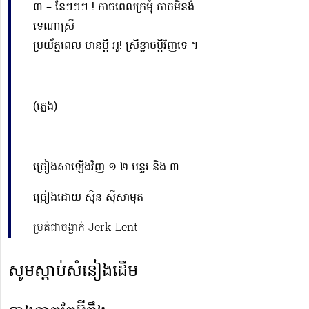
៣​ – នែៗៗៗ ! កាចពេលក្រមុំ កាចមិនងំ
ទេណាស្រី
ប្រយ័ត្នពេល មានប្តី អូ! ស្រីខ្លាចប្តីវិញទេ ។
(ភ្លេង)
ច្រៀងសាឡើងវិញ ១ ២ បន្ទរ និង ៣
ច្រៀងដោយ ស៊ិន ស៊ីសាមុត
ប្រគំជាចង្វាក់ Jerk Lent
សូមស្ដាប់សំនៀងដើម