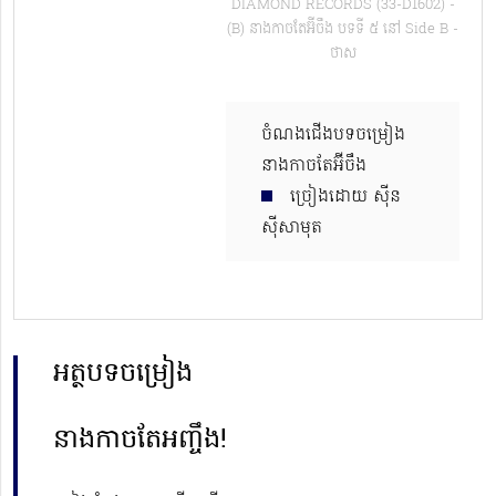
DIAMOND RECORDS (33-D1602) -
(B) នាងកាចតែអ៊ីចឹង បទទី ៥ នៅ Side B -​
ថាស
ចំណងជើងបទចម្រៀង
នាងកាចតែអ៊ីចឹង
ច្រៀងដោយ ស៊ីន
ស៊ីសាមុត
អត្ថបទចម្រៀង
នាងកាចតែអញ្ចឹង!