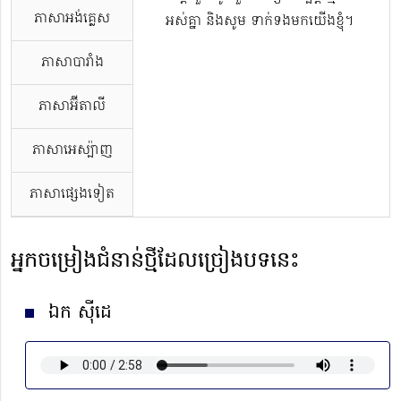
ភាសាអង់គ្លេស
អស់គ្នា និងសូម ទាក់ទងមកយើងខ្ញុំ។
ភាសាបារាំង
ភាសាអ៊ីតាលី
ភាសាអេស្ប៉ាញ
ភាសាផ្សេងទៀត
អ្នកចម្រៀងជំនាន់ថ្មីដែលច្រៀងបទនេះ
ឯក ស៊ីដេ