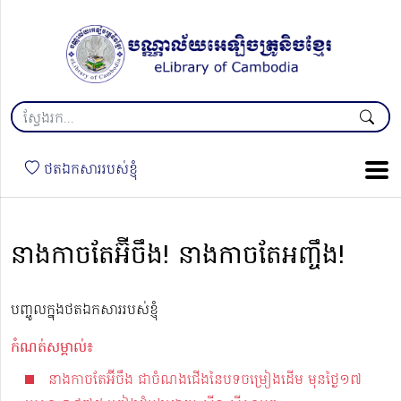
ថតឯកសាររបស់ខ្ញុំ
នាងកាចតែអ៊ីចឹង! នាងកាចតែអញ្ចឹង!
បញ្ចូលក្នុងថតឯកសាររបស់ខ្ញុំ
កំណត់សម្គាល់៖
នាងកាចតែអ៊ីចឹង ជាចំណងជើងនៃបទចម្រៀងដើម មុនថ្ងៃ១៧