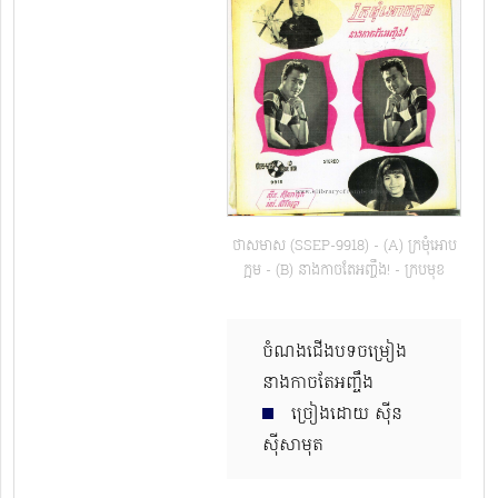
ថាសមាស (SSEP-9918) - (A) ក្រមុំអោប
ក្អម - (B) នាងកាចតែអញ្ចឹង! - ក្របមុខ
ចំណងជើងបទចម្រៀង
នាងកាចតែអញ្ចឹង
ច្រៀងដោយ ស៊ីន
ស៊ីសាមុត