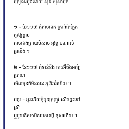
ច្រៀងដំបូងដោយ ស៊ីន ស៊ីសាមុត
១ – នែៗៗៗ! កុំកាចពេក គ្រាន់តែភ្នែក
គួរឱ្យខ្លាច
កាចជាងព្រាយបិសាច អូ!ខ្លាចណាស់
ព្រលឹង ។
២ – នែៗៗៗ! កុំទាន់ខឹង កាចអ៊ីចឹងអភ័ព្វ
ប្រាណ
មើលមុខក៏មិនបាន អូ!វីវរធំហើយ​ ។
បន្ទរ – អូនអើយកុំមុខក្រញូវ សើចខ្លះទៅ
ស្រី
ឬមួយនឹកថាមិនយកទេប្តី ខុសហើយ ។