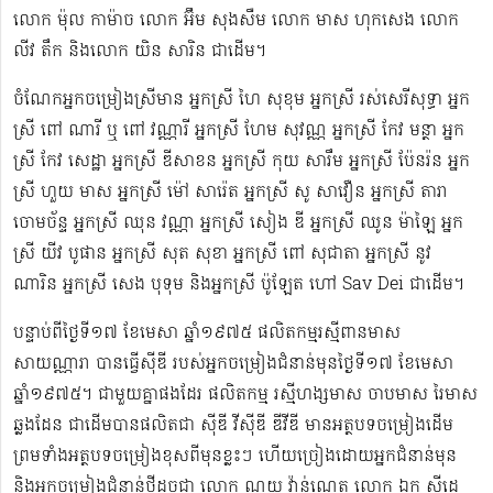
លោក ម៉ុល កាម៉ាច លោក អ៊ឹម សុងសឺម ​លោក មាស ហុក​សេង លោក​ ​​
លីវ តឹក និងលោក យិន សារិន ជាដើម។
ចំណែកអ្នកចម្រៀងស្រីមាន អ្នកស្រី ហៃ សុខុម​ អ្នកស្រី រស់សេរី​សុទ្ធា អ្នក
ស្រី ពៅ ណារី ឬ ពៅ វណ្ណារី អ្នកស្រី ហែម សុវណ្ណ អ្នកស្រី កែវ មន្ថា អ្នក
ស្រី កែវ សេដ្ឋា អ្នកស្រី ឌី​សាខន អ្នកស្រី កុយ សារឹម អ្នកស្រី ប៉ែនរ៉ន អ្នក
ស្រី ហួយ មាស អ្នកស្រី ម៉ៅ សារ៉េត ​អ្នកស្រី សូ សាវឿន អ្នកស្រី តារា
ចោម​ច័ន្ទ អ្នកស្រី ឈុន វណ្ណា អ្នកស្រី សៀង ឌី អ្នកស្រី ឈូន ម៉ាឡៃ អ្នក
ស្រី យីវ​ បូផាន​ អ្នកស្រី​ សុត សុខា អ្នកស្រី ពៅ សុជាតា អ្នកស្រី នូវ
ណារិន អ្នកស្រី សេង បុទុម និងអ្នកស្រី ប៉ូឡែត ហៅ Sav Dei ជាដើម។
បន្ទាប់​ពីថ្ងៃទី១៧ ខែមេសា ឆ្នាំ១៩៧៥​ ផលិតកម្មរស្មីពានមាស
សាយណ្ណារា បានធ្វើស៊ីឌី ​របស់អ្នកចម្រៀងជំនាន់មុនថ្ងៃទី១៧ ខែមេសា
ឆ្នាំ១៩៧៥។ ជាមួយគ្នាផងដែរ ផលិតកម្ម រស្មីហង្សមាស ចាបមាស រៃមាស​
ឆ្លងដែន ជាដើមបានផលិតជា ស៊ីឌី វីស៊ីឌី ឌីវីឌី មានអត្ថបទចម្រៀងដើម
ព្រមទាំងអត្ថបទចម្រៀងខុសពីមុន​ខ្លះៗ ហើយច្រៀងដោយអ្នកជំនាន់មុន
និងអ្នកចម្រៀងជំនាន់​ថ្មីដូចជា លោក ណូយ វ៉ាន់ណេត លោក ឯក ស៊ីដេ​​