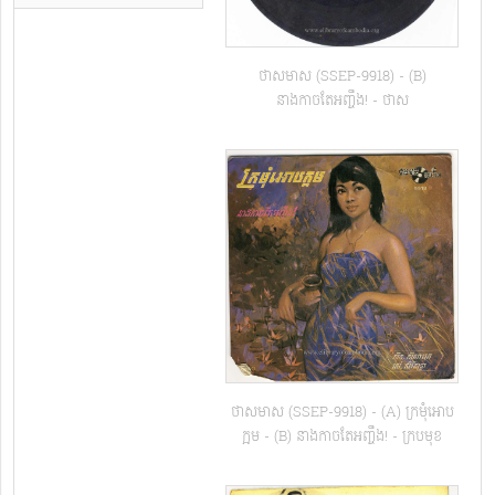
ថាសមាស (SSEP-9918) - (B)
នាងកាចតែអញ្ចឹង! - ថាស
ថាសមាស (SSEP-9918) - (A) ក្រមុំអោប
ក្អម - (B) នាងកាចតែអញ្ចឹង! - ក្របមុខ