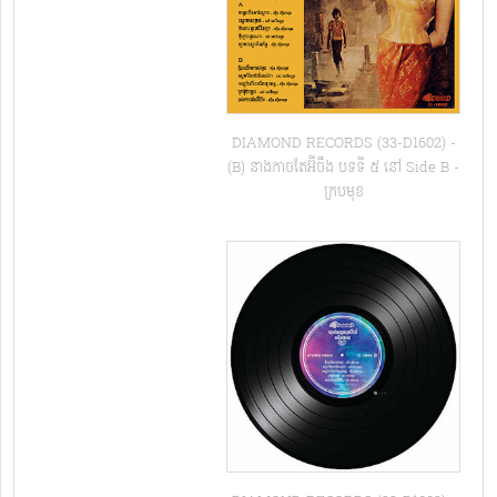
DIAMOND RECORDS (33-D1602) -
(B) នាងកាចតែអ៊ីចឹង បទទី ៥ នៅ Side B -​
ក្របមុខ