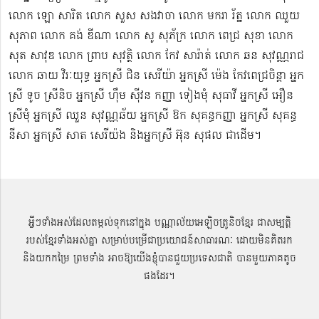
លោក ឡោ សារិត លោក​​ សួស សងវាចា​ លោក មករា រ័ត្ន លោក ឈួយ
សុភាព លោក គង់ ឌីណា លោក សូ សុភ័ក្រ លោក ពេជ្រ សុខា លោក
សុត​ សាវុឌ លោក ព្រាប សុវត្ថិ លោក កែវ សារ៉ាត់ លោក ឆន សុវណ្ណរាជ
លោក ឆាយ វិរៈយុទ្ធ អ្នកស្រី ជិន សេរីយ៉ា អ្នកស្រី ម៉េង កែវពេជ្រចិន្តា អ្នក
ស្រី ទូច ស្រីនិច អ្នកស្រី ហ៊ឹម ស៊ីវន កញ្ញា​ ទៀងមុំ សុធាវី​​​ អ្នកស្រី អឿន
ស្រីមុំ អ្នកស្រី ឈួន សុវណ្ណឆ័យ អ្នកស្រី ឱក សុគន្ធកញ្ញា អ្នកស្រី សុគន្ធ
នីសា អ្នកស្រី សាត សេរីយ៉ង​ និងអ្នកស្រី​ អ៊ុន សុផល ជាដើម។
អ្វីៗទាំងអស់ដែលតម្កល់ទុកនៅក្នុង បណ្ណាល័យអេឡិចត្រូនិចខ្មែរ ជាសម្បតិ្ត
របស់ខ្មែរទាំងអស់គ្នា សម្រាប់បម្រើជាប្រយោជន៍សាធារណៈ ដោយមិនគិតរក
និងយកកម្រៃ ព្រមទាំង អាចឱ្យយើងខ្ញុំបានជួយប្រទេសជាតិ បានមួយភាគតូច
ផងដែរ។