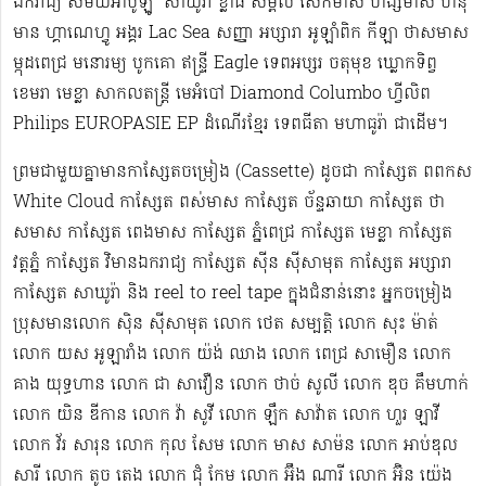
ឯករាជ្យ សម័យអាប៉ូឡូ ​​​ សាឃូរ៉ា ខ្លាធំ សិម្ពលី សេកមាស ហង្សមាស ហនុ
មាន ហ្គាណេហ្វូ​ អង្គរ Lac Sea សញ្ញា អប្សារា អូឡាំពិក កីឡា ថាសមាស
ម្កុដពេជ្រ មនោរម្យ បូកគោ ឥន្ទ្រី Eagle ទេពអប្សរ ចតុមុខ ឃ្លោកទិព្វ
ខេមរា មេខ្លា សាកលតន្ត្រី មេអំបៅ Diamond Columbo ហ្វីលិព
Philips EUROPASIE EP ដំណើរខ្មែរ​ ទេពធីតា មហាធូរ៉ា ជាដើម​។
ព្រមជាមួយគ្នាមានកាសែ្សតចម្រៀង (Cassette) ដូចជា កាស្សែត ពពកស
White Cloud កាស្សែត ពស់មាស កាស្សែត ច័ន្ទឆាយា កាស្សែត ថា
សមាស កាស្សែត ពេងមាស កាស្សែត ភ្នំពេជ្រ កាស្សែត មេខ្លា កាស្សែត
វត្តភ្នំ កាស្សែត វិមានឯករាជ្យ កាស្សែត ស៊ីន ស៊ីសាមុត កាស្សែត អប្សារា
កាស្សែត សាឃូរ៉ា និង reel to reel tape ក្នុងជំនាន់នោះ អ្នកចម្រៀង
ប្រុសមាន​លោក ស៊ិន ស៊ីសាមុត លោក ​ថេត សម្បត្តិ លោក សុះ ម៉ាត់
លោក យស អូឡារាំង លោក យ៉ង់ ឈាង លោក ពេជ្រ សាមឿន លោក
គាង យុទ្ធហាន លោក ជា សាវឿន លោក ថាច់ សូលី លោក ឌុច គឹមហាក់
លោក យិន ឌីកាន លោក វ៉ា សូវី លោក ឡឹក សាវ៉ាត លោក ហួរ ឡាវី
លោក វ័រ សារុន​ លោក កុល សែម លោក មាស សាម៉ន លោក អាប់ឌុល
សារី លោក តូច តេង លោក ជុំ កែម លោក អ៊ឹង ណារី លោក អ៊ិន យ៉េង​​