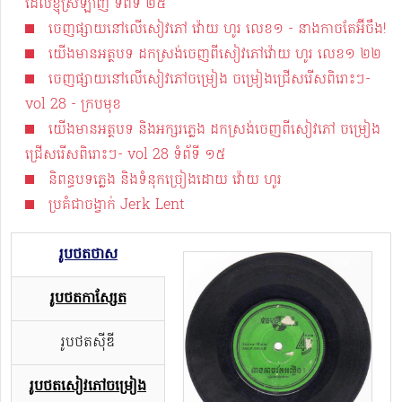
ដែលខ្ញុំស្រឡាញ់ ទំព័ទី ២៥
ចេញផ្សាយនៅលើសៀវភៅ វ៉ោយ ហូរ លេខ១ - នាងកាចតែអ៊ីចឹង!
យើងមានអត្ថបទ​ ដកស្រង់ចេញពីសៀវភៅវ៉ោយ ហូរ លេខ១ ២២
ចេញផ្សាយនៅលើសៀវភៅចម្រៀង ចម្រៀងជ្រើសរើសពិរោះៗ-
vol 28 - ក្របមុខ
យើងមានអត្ថបទ និងអក្សរភ្លេង​ ដកស្រង់ចេញពីសៀវភៅ ចម្រៀង
ជ្រើសរើសពិរោះៗ- vol 28 ទំព័ទី ១៥
និពន្ធបទភ្លេង និងទំនុកច្រៀងដោយ វ៉ោយ ហូរ
ប្រគំជាចង្វាក់ Jerk Lent
រូបថតថាស
រូបថតកាសែ្សត
រូបថតស៊ីឌី
រូបថតសៀវភៅចម្រៀង