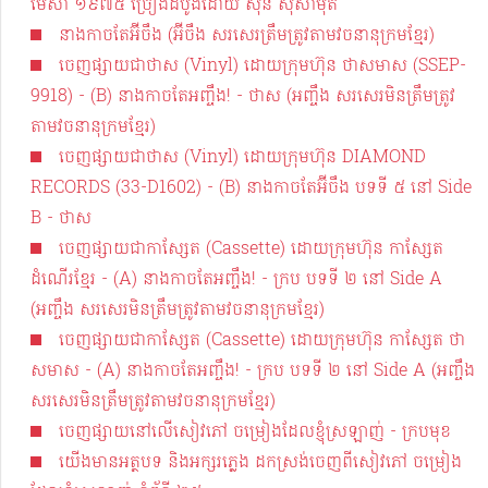
មេសា ១៩៧៥ ច្រៀងដំបូងដោយ ស៊ីន ស៊ីសាមុត
នាងកាចតែអ៊ីចឹង (អ៊ីចឹង សរសេរត្រឹមត្រូវតាមវចនានុក្រមខ្មែរ)
ចេញផ្សាយជាថាស (Vinyl) ដោយក្រុមហ៊ុន ថាសមាស (SSEP-
9918) - (B) នាងកាចតែអញ្ចឹង! - ថាស (អញ្ចឹង សរសេរមិនត្រឹមត្រូវ
តាមវចនានុក្រមខ្មែរ)
ចេញផ្សាយជាថាស (Vinyl) ដោយក្រុមហ៊ុន DIAMOND
RECORDS (33-D1602) - (B) នាងកាចតែអ៊ីចឹង បទទី ៥ នៅ Side
B -​ ថាស
ចេញផ្សាយជាកាស្សែត (Cassette) ដោយក្រុមហ៊ុន កាស្សែត
ដំណើរខ្មែរ - (A) នាងកាចតែអញ្ចឹង! - ក្រប បទទី ២ នៅ Side A
(អញ្ចឹង សរសេរមិនត្រឹមត្រូវតាមវចនានុក្រមខ្មែរ)
ចេញផ្សាយជាកាស្សែត (Cassette) ដោយក្រុមហ៊ុន កាស្សែត​ ថា
សមាស - (A) នាងកាចតែអញ្ចឹង! - ក្រប បទទី​ ២ នៅ Side A (អញ្ចឹង
សរសេរមិនត្រឹមត្រូវតាមវចនានុក្រមខ្មែរ)
ចេញផ្សាយនៅលើសៀវភៅ ចម្រៀងដែលខ្ញុំស្រឡាញ់ - ក្របមុខ
យើងមានអត្ថបទ និងអក្សរភ្លេង​ ដកស្រង់ចេញពីសៀវភៅ ចម្រៀង