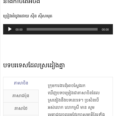
នាងកាចតែអ៊ីចឹង
ច្រៀងដំបូងដោយ ស៊ីន ស៊ីសាមុត
Audio
00:00
00:00
Player
បទបរទេសដែលស្រដៀងគ្នា
ភាសាចិន
ក្រុមការងារពុំអាចស្វែងរក
ឃើញបទចម្រៀងជាភាសាចិនដែល
ភាសាជប៉ុន
ស្រដៀងនឹងបទនេះទេ។ ប្រសិនបើ
អស់លោក លោកស្រី មាន សូម
ភាសាថៃ
មេត្តាជួយចូលរួមថែរក្សាសម្បត្តិខ្មែរទាំង