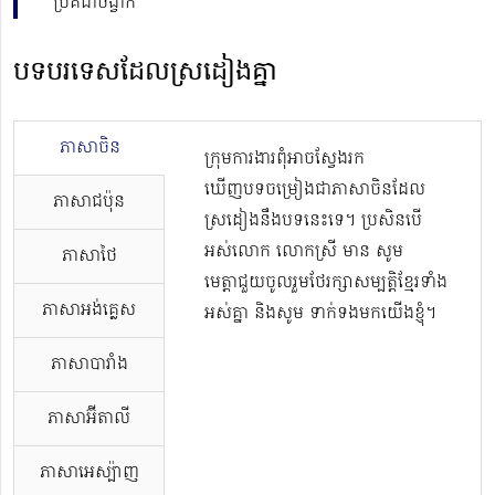
ប្រគំជាចង្វាក់
បទបរទេសដែលស្រដៀងគ្នា
ភាសាចិន
ក្រុមការងារពុំអាចស្វែងរក
ឃើញបទចម្រៀងជាភាសាចិនដែល
ភាសាជប៉ុន
ស្រដៀងនឹងបទនេះទេ។ ប្រសិនបើ
អស់លោក លោកស្រី មាន សូម
ភាសាថៃ
មេត្តាជួយចូលរួមថែរក្សាសម្បត្តិខ្មែរទាំង
ភាសាអង់គ្លេស
អស់គ្នា និងសូម ទាក់ទងមកយើងខ្ញុំ។
ភាសាបារាំង
ភាសាអ៊ីតាលី
ភាសាអេស្ប៉ាញ