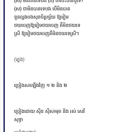
(ស) មិនបានទេបង (ប) ថាបេះបានឬទេ?
(ស) ថាមិនបានទេបង បើមិនបាន
នួនល្អងបងសុខចិត្តក្ស័យ ឱ្យរៀម
ថយចេញ
ឱ្យ
រៀមថយចេញ គឺមិនថយទេ
ស្រី
ឱ្យ
រៀមថយចេញគឺមិនថយទេស្រី។
(ភ្លេង)
ច្រៀងសាឡើងវិញ ១ ២ និង ២
ច្រៀងដោយ ស៊ីន ស៊ីសាមុត និង រស់ សេរី
សុទ្ធា