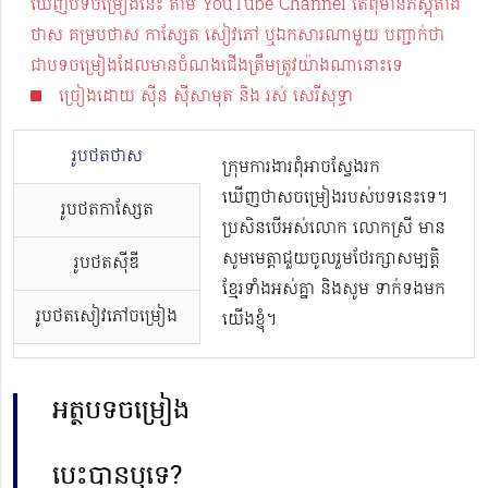
ឃើញបទចម្រៀងនេះ តាម YouTube Channel​ តែពុំមានភស្តុតាង
ថាស គម្របថាស កាស្សែត សៀវភៅ ឬឯកសារណាមួយ បញ្ជាក់ថា
ជាបទចម្រៀងដែលមានចំណងជើងត្រឹមត្រូវយ៉ាងណានោះទេ
ច្រៀងដោយ ស៊ីន ស៊ីសាមុត និង រស់ សេរីសុទ្ធា
រូបថតថាស
ក្រុមការងារពុំអាចស្វែងរក
ឃើញថាសចម្រៀងរបស់បទនេះទេ។
រូបថតកាសែ្សត
ប្រសិនបើអស់លោក លោកស្រី មាន
សូមមេត្តាជួយចូលរួមថែរក្សាសម្បត្តិ
រូបថតស៊ីឌី
ខ្មែរទាំងអស់គ្នា និងសូម ទាក់ទងមក
រូបថតសៀវភៅចម្រៀង
យើងខ្ញុំ។
អត្ថបទចម្រៀង
បេះបានឬទេ?