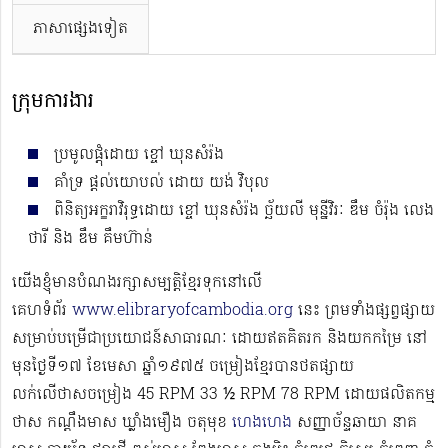
ភាសាផ្សេងទៀត
ក្រុមការងារ
ប្រមូលផ្ដុំដោយ ខ្ចៅ ឃុនសំរ៉ង
គាំទ្រ ផ្ដល់យោបល់ ដោយ យង់ វិបុល
ពិនិត្យអក្ខរាវិរុទ្ធដោយ ខ្ចៅ ឃុនសំរ៉ង ច្ឆ័យលី មុន្នីវិរៈ ឌឹម ចំរ៉ុង លេង
ថារី និង ឌឹម គឹមហ៊ាន់
យើងខ្ញុំមានបំណងរក្សាសម្បត្តិខ្មែរទុកនៅលើ
គេហទំព័រ
www.elibraryofcambodia.org
នេះ ព្រមទាំងផ្សព្វផ្សាយ
សម្រាប់បម្រើជាប្រយោជន៍សាធារណៈ ដោយឥតគិតរក និងយកកម្រៃ នៅ
មុនថ្ងៃទី១៧ ខែមេសា ឆ្នាំ១៩៧៥ ចម្រៀងខ្មែរបានថតផ្សាយ
លក់លើថាសចម្រៀង 45 RPM 33 ½ RPM 78 RPM​ ដោយផលិតកម្ម
ថាស កណ្ដឹងមាស ឃ្លាំងមឿង ចតុមុខ
ហេងហេង
សញ្ញាច័ន្ទឆាយា នាគ