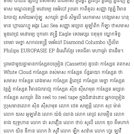
មាស បាយ័ន ផ្សារថ្មី ពស់មាស ពែងមាស ភួងម្លិះ ភ្នំពេជ្រ គ្លិស្សេ ភ្នំពេញ ភ្នំ
មាស មណ្ឌលតន្រ្តី មនោរម្យ មេអំបៅ រូបតោ កាពីតូល សញ្ញា វត្តភ្នំ វិមាន
ឯករាជ្យ សម័យអាប៉ូឡូ ​​​ សាឃូរ៉ា ខ្លាធំ សិម្ពលី សេកមាស ហង្សមាស ហនុ
មាន ហ្គាណេហ្វូ​ អង្គរ Lac Sea សញ្ញា អប្សារា អូឡាំពិក កីឡា ថាសមាស
ម្កុដពេជ្រ មនោរម្យ បូកគោ ឥន្ទ្រី Eagle ទេពអប្សរ ចតុមុខ ឃ្លោកទិព្វ
ខេមរា មេខ្លា សាកលតន្ត្រី មេអំបៅ Diamond Columbo ហ្វីលិព
Philips EUROPASIE EP ដំណើរខ្មែរ​ ទេពធីតា មហាធូរ៉ា ជាដើម​។
ព្រមជាមួយគ្នាមានកាសែ្សតចម្រៀង (Cassette) ដូចជា កាស្សែត ពពកស
White Cloud កាស្សែត ពស់មាស កាស្សែត ច័ន្ទឆាយា កាស្សែត ថា
សមាស កាស្សែត ពេងមាស កាស្សែត ភ្នំពេជ្រ កាស្សែត មេខ្លា កាស្សែត
វត្តភ្នំ កាស្សែត វិមានឯករាជ្យ កាស្សែត ស៊ីន ស៊ីសាមុត កាស្សែត អប្សារា
កាស្សែត សាឃូរ៉ា និង reel to reel tape ក្នុងជំនាន់នោះ អ្នកចម្រៀង
ប្រុសមាន​លោក ស៊ិន ស៊ីសាមុត លោក ​ថេត សម្បត្តិ លោក សុះ ម៉ាត់
លោក យស អូឡារាំង លោក យ៉ង់ ឈាង លោក ពេជ្រ សាមឿន លោក
គាង យុទ្ធហាន លោក ជា សាវឿន លោក ថាច់ សូលី លោក ឌុច គឹមហាក់
លោក យិន ឌីកាន លោក វ៉ា សូវី លោក ឡឹក សាវ៉ាត លោក ហួរ ឡាវី