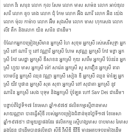
លោក វ័រ សារុន​ លោក កុល សែម លោក មាស សាម៉ន លោក អាប់ឌុល
សារី លោក តូច តេង លោក ជុំ កែម លោក អ៊ឹង ណារី លោក អ៊ិន យ៉េង​​
លោក ម៉ុល កាម៉ាច លោក អ៊ឹម សុងសឺម ​លោក មាស ហុក​សេង លោក​ ​​
លីវ តឹក និងលោក យិន សារិន ជាដើម។
ចំណែកអ្នកចម្រៀងស្រីមាន អ្នកស្រី ហៃ សុខុម​ អ្នកស្រី រស់សេរី​សុទ្ធា អ្នក
ស្រី ពៅ ណារី ឬ ពៅ វណ្ណារី អ្នកស្រី ហែម សុវណ្ណ អ្នកស្រី កែវ មន្ថា អ្នក
ស្រី កែវ សេដ្ឋា អ្នកស្រី ឌី​សាខន អ្នកស្រី កុយ សារឹម អ្នកស្រី ប៉ែនរ៉ន អ្នក
ស្រី ហួយ មាស អ្នកស្រី ម៉ៅ សារ៉េត ​អ្នកស្រី សូ សាវឿន អ្នកស្រី តារា
ចោម​ច័ន្ទ អ្នកស្រី ឈុន វណ្ណា អ្នកស្រី សៀង ឌី អ្នកស្រី ឈូន ម៉ាឡៃ អ្នក
ស្រី យីវ​ បូផាន​ អ្នកស្រី​ សុត សុខា អ្នកស្រី ពៅ សុជាតា អ្នកស្រី នូវ
ណារិន អ្នកស្រី សេង បុទុម និងអ្នកស្រី ប៉ូឡែត ហៅ Sav Dei ជាដើម។
បន្ទាប់​ពីថ្ងៃទី១៧ ខែមេសា ឆ្នាំ១៩៧៥​ ផលិតកម្មរស្មីពានមាស
សាយណ្ណារា បានធ្វើស៊ីឌី ​របស់អ្នកចម្រៀងជំនាន់មុនថ្ងៃទី១៧ ខែមេសា
ឆ្នាំ១៩៧៥។ ជាមួយគ្នាផងដែរ ផលិតកម្ម រស្មីហង្សមាស ចាបមាស រៃមាស​
ឆ្លងដែន ជាដើមបានផលិតជា ស៊ីឌី វីស៊ីឌី ឌីវីឌី មានអត្ថបទចម្រៀងដើម