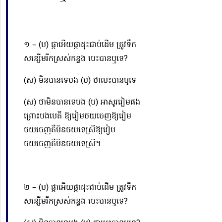
១ – (ប) ផ្កាអើយផ្កាដុះជាប់ដើម ត្រូវទឹក
សន្សើមរីកស្រស់កន្លង បេះបានឬទេ?
(ស) មិនបានទេបង (ប) ថាបេះបានឬទេ
(ស) ថាមិនបានទេបង (ប) អាសូររៀមផង
ព្រោះបងបេតី
ឱ្យ
រៀមថយចេញ
ឱ្យ
រៀម
ថយចេញគឺមិនថយទេស្រី
ឱ្យ
រៀម
ថយចេញគឺមិនថយទេស្រី។
២ – (ប) ផ្កាអើយផ្កាដុះជាប់ដើម ត្រូវទឹក
សន្សើមរីកស្រស់កន្លង បេះបានឬទេ?