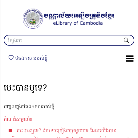
ថតឯកសាររបស់ខ្ញុំ
បេះបានឬទេ?
បញ្ចូលក្នុងថតឯកសាររបស់ខ្ញុំ
កំណត់សម្គាល់៖
បេះបានឬទេ? ជាបទចម្រៀងកម្រមួយបទ ដែលយើងបាន