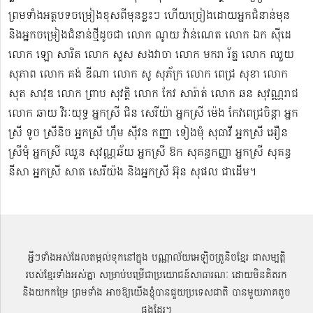
ព្រមទាំងអត្ថបទចម្រៀងខុសពីមុន​ខ្លះៗ ហើយច្រៀងដោយអ្នកជំនាន់មុន
និងអ្នកចម្រៀងជំនាន់​ថ្មីដូចជា លោក ណូយ វ៉ាន់ណេត លោក ឯក ស៊ីដេ​​
លោក ឡោ សារិត លោក​​ សួស សងវាចា​ លោក មករា រ័ត្ន លោក ឈួយ
សុភាព លោក គង់ ឌីណា លោក សូ សុភ័ក្រ លោក ពេជ្រ សុខា លោក
សុត​ សាវុឌ លោក ព្រាប សុវត្ថិ លោក កែវ សារ៉ាត់ លោក ឆន សុវណ្ណរាជ
លោក ឆាយ វិរៈយុទ្ធ អ្នកស្រី ជិន សេរីយ៉ា អ្នកស្រី ម៉េង កែវពេជ្រចិន្តា អ្នក
ស្រី ទូច ស្រីនិច អ្នកស្រី ហ៊ឹម ស៊ីវន កញ្ញា​ ទៀងមុំ សុធាវី​​​ អ្នកស្រី អឿន
ស្រីមុំ អ្នកស្រី ឈួន សុវណ្ណឆ័យ អ្នកស្រី ឱក សុគន្ធកញ្ញា អ្នកស្រី សុគន្ធ
នីសា អ្នកស្រី សាត សេរីយ៉ង​ និងអ្នកស្រី​ អ៊ុន សុផល ជាដើម។
អ្វីៗទាំងអស់ដែលតម្កល់ទុកនៅក្នុង បណ្ណាល័យអេឡិចត្រូនិចខ្មែរ ជាសម្បតិ្ត
របស់ខ្មែរទាំងអស់គ្នា សម្រាប់បម្រើជាប្រយោជន៍សាធារណៈ ដោយមិនគិតរក
និងយកកម្រៃ ព្រមទាំង អាចឱ្យយើងខ្ញុំបានជួយប្រទេសជាតិ បានមួយភាគតូច
ផងដែរ។