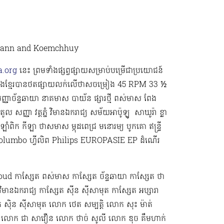
vat Ngann and Koemchhuy
.org
នេះ ព្រមទាំងផ្សព្វផ្សាយសម្រាប់បម្រើជាប្រយោជន៍
រៀងខ្មែរបានថតផ្សាយលក់លើថាសចម្រៀង 45 RPM 33 ½
្ញាច័ន្ទឆាយា នាគមាស បាយ័ន ផ្សារថ្មី ពស់មាស ពែង
ូល សញ្ញា វត្តភ្នំ វិមានឯករាជ្យ សម័យអាប៉ូឡូ ​​​ សាឃូរ៉ា ខ្លា
ាំពិក កីឡា ថាសមាស ម្កុដពេជ្រ មនោរម្យ បូកគោ ឥន្ទ្រី
ond Columbo ហ្វីលិព Philips EUROPASIE EP ដំណើរ
ud កាស្សែត ពស់មាស កាស្សែត ច័ន្ទឆាយា កាស្សែត ថា
វិមានឯករាជ្យ កាស្សែត ស៊ីន ស៊ីសាមុត កាស្សែត អប្សារា
ក ស៊ិន ស៊ីសាមុត លោក ​ថេត សម្បត្តិ លោក សុះ ម៉ាត់
លោក ជា សាវឿន លោក ថាច់ សូលី លោក ឌុច គឹមហាក់