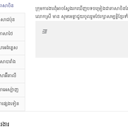
ភាសាចិន
ក្រុមការងារពុំអាចស្វែងរកឃើញបទចម្រៀងជាភាសាច
លោកស្រី មាន សូមមេត្តាជួយចូលរួមថែរក្សាសម្បត្តិខ្មែរទ
ាសាជប៉ុន
ភាសាថៃ
ាអង់គ្លេស
សាបារាំង
សាអ៊ីតាលី
ាអេស្ប៉ាញ
ាផ្សេងទៀត
ារងារ