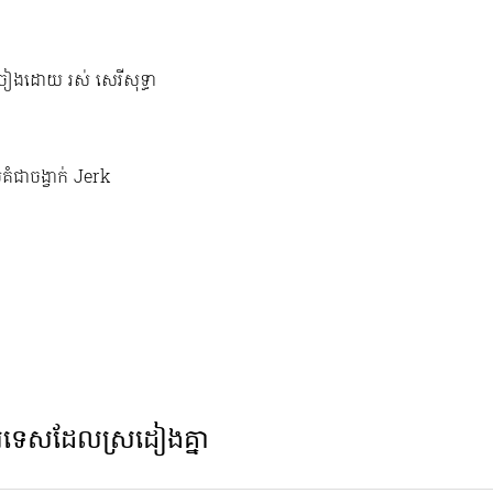
្រៀងដោយ រស់ សេរីសុទ្ធា
រគំជាចង្វាក់ Jerk
ទេសដែលស្រដៀងគ្នា