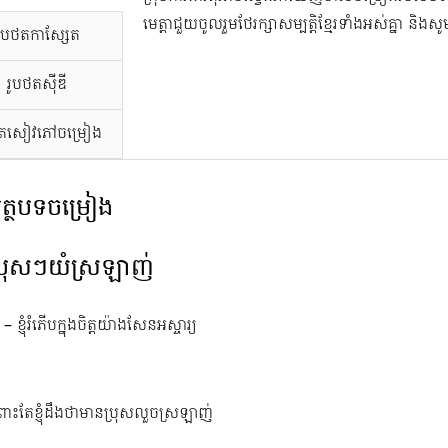
មេត្តាជួយចូលរួមថែរក្សាសម្បត្តិខ្មែរទាំងអស់គ្នា និង
រូបថតកាសែ្សត
រូបថតស៊ីឌី
ថតសៀវភៅចម្រៀង
ត្ថបទចម្រៀង
្រុសៗយំស្រឡាញ់
– ខ្ញុំរំភើបក្នុងចិត្តយ៉ាងសែនអស្ចារ្យ
រោះតែខ្ញុំដឹងថាមានប្រុសលួចស្រឡាញ់