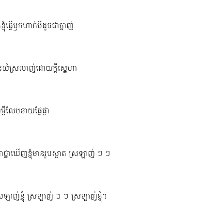
ខ្ញុំធ្វើឫកហាក់បីដូចជាក្នាញ់
្លះយំស្រលាញ់ដោយក្តីស្នេហា
្តីលែបខាយផ្លែផ្កា
រាថ្នាឃើញខ្ញុំមានរូបស្អាត ស្រឡាញ់ ៗ ៗ
រឡាញ់ខ្ញុំ ស្រឡាញ់ ៗ ៗ ស្រឡាញ់ខ្ញុំ។