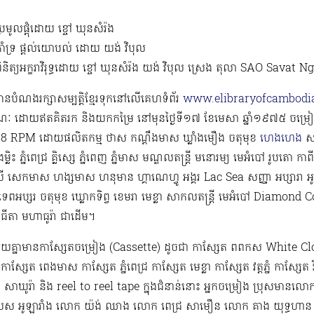
្រមូលផ្តុំដោយ ខ្ចៅ ឃុនសំរ៉ង
ាំទ្រ ផ្ដល់យោបល់ ដោយ យង់ វិបុល
ិនិត្យអក្ខរាវិរុទ្ធដោយ ខ្ចៅ ឃុនសំរ៉ង យង់ វិបុល ស្រេង តុលា SAO Sa
ំមានបំណងរក្សាសម្បត្តិខ្មែរទុកនៅលើគេហទំព័រ
www.elibraryofcambodia
ៈ ដោយឥតគិតរក និងយកកម្រៃ នៅមុនថ្ងៃទី១៧ ខែមេសា ឆ្នាំ១៩៧៥ ចម្
 RPM​ ដោយផលិតកម្ម ថាស កណ្ដឹងមាស ឃ្លាំងមឿង ចតុមុខ
ហេងហេង
សញ
្លិះ ភ្នំពេជ្រ គ្លិស្សេ ភ្នំពេញ ភ្នំមាស មណ្ឌលតន្រ្តី មនោរម្យ មេអំបៅ រូបតោ កាពីត
ពលី សេកមាស ហង្សមាស ហនុមាន ហ្គាណេហ្វូ​ អង្គរ Lac Sea សញ្ញា អប្សារា អូឡ
ទេពអប្សរ ចតុមុខ ឃ្លោកទិព្វ ខេមរា មេខ្លា សាកលតន្ត្រី មេអំបៅ Diam
េពធីតា មហាធូរ៉ា ជាដើម​។
មួយគ្នាមានកាសែ្សតចម្រៀង (Cassette) ដូចជា កាស្សែត ពពកស White Clo
ស្សែត ពេងមាស កាស្សែត ភ្នំពេជ្រ កាស្សែត មេខ្លា កាស្សែត វត្តភ្នំ កាស្សែត 
 សាឃូរ៉ា និង reel to reel tape ក្នុងជំនាន់នោះ អ្នកចម្រៀង ប្រុសមាន​លោ
 អូឡារាំង លោក យ៉ង់ ឈាង លោក ពេជ្រ សាមឿន លោក គាង យុទ្ធហាន 