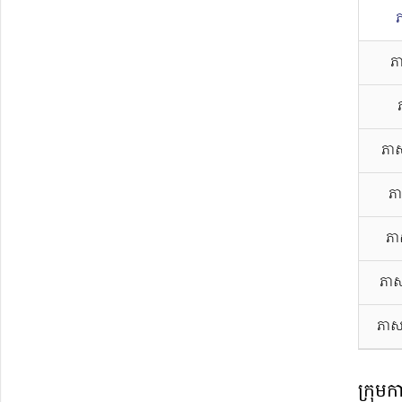
ភ
ភាស
ភា
ភា
ភាស
ភាស
ក្រុមក