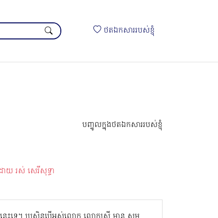
ថតឯកសាររបស់ខ្ញុំ
បញ្ចូលក្នុងថតឯកសាររបស់ខ្ញុំ
យ រស់ សេរីសុទ្ធា
បទនេះទេ។ ប្រសិនបើអស់លោក លោកស្រី មាន សូម