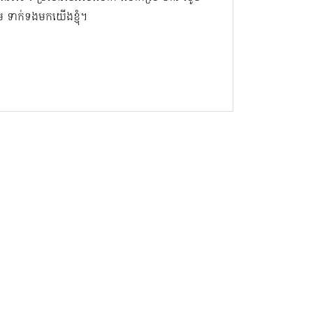
សូម ទាក់ទងមកយើងខ្ញុំ។