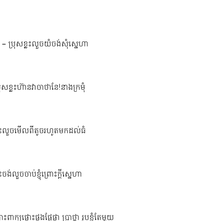
– ប្រុសខ្លះលួចយំចង់សុំស្នេហា
រុសខ្លះហ៊ានវាចាថានែ!នាងក្រមុំ
្លះលួចមើលពីតូចរហូតមកដល់ធំ
លះចង់លួចចាប់ខ្ញុំព្រោះក្តីស្នេហា
ះពាក្យផ្តោះផ្តងផ្លែផ្កា ប្រាថ្នា រូបខ្ញុំតែមួយ