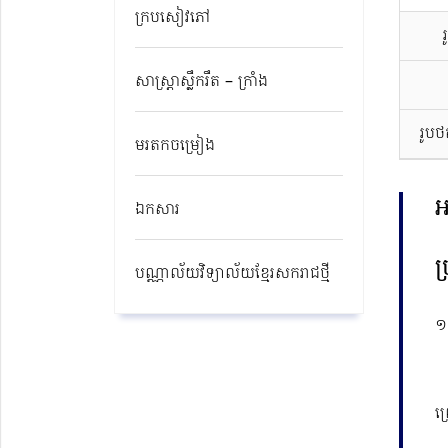
ក្របសៀវភៅ
សាស្ត្រាស្លឹករឹត – ក្រាំង
រូប
មរតកចម្រៀង
អ
ឯកសារ
ប
បណ្ណាល័យវិទ្យាល័យខ្មែរសករាជថ្មី​
១ 
ព្