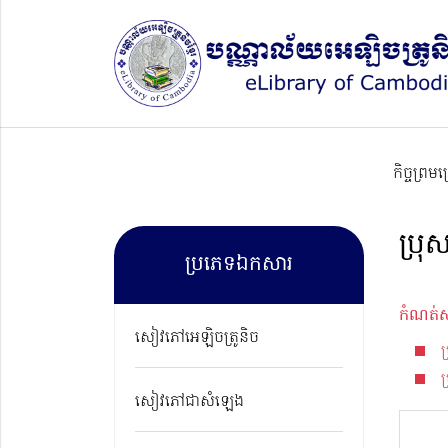
កិច្ចព្រម
ប្រ
ប្រភេទឯកសារ
កំណត់ស
សៀវភៅអេឡិចត្រូនិច
ប
សៀវភៅជាសំឡេង