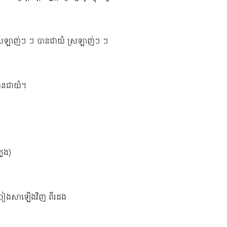
្រឡាញ់ៗ ៗ បានជាយំ ស្រឡាញ់ៗ ៗ
ានជាយំ។
្លេង)
្រៀងសាឡើងវិញ ពីរដង