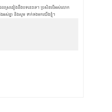
ិនដែលស្រដៀងនឹងបទនេះទេ។ ប្រសិនបើអស់លោក
ាំងអស់គ្នា និងសូម ទាក់ទងមកយើងខ្ញុំ។