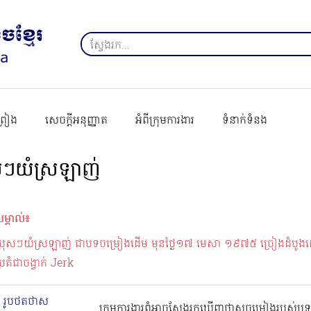
ព្រៀង
សេចក្ដីអនុញ្ញាត
អំពីក្រុមការងារ
ទំនាក់ទំនង
ុសៗយំស្រឡាញ់
ម្គាល់៖
ប្រុសៗយំស្រឡាញ់ ជាបទចម្រៀងដេីម មុនថ្ងៃ១៧ មេសា ១៩៧៥ ច្រៀងដំបូងដោ
្រគំជាចង្វាក់ Jerk
រូបថតថាស
ក្រុមការងារពុំអាចស្វែងរកឃើញថាសចម្រៀងរបស់