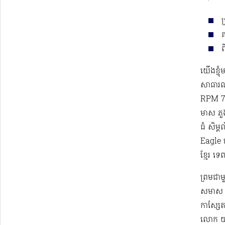
ប
គ
ព
យើងខ្ញុ
សាធារណ
RPM 78
មាស ភួងម
ធំ សិម្
Eagle 
ខ្មែរ​ ទ
ព្រមជា
សមាស កា
កាស្សែត
លោក យស