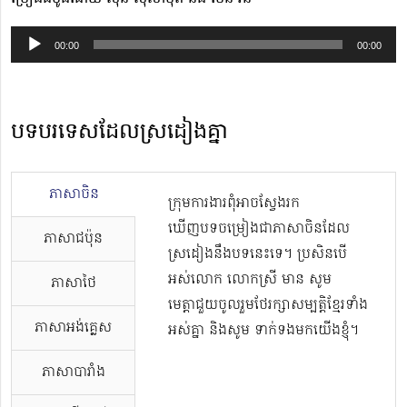
Audio
00:00
00:00
Player
បទបរទេសដែលស្រដៀងគ្នា
ភាសាចិន
ក្រុមការងារពុំអាចស្វែងរក
ឃើញបទចម្រៀងជាភាសាចិនដែល
ភាសាជប៉ុន
ស្រដៀងនឹងបទនេះទេ។ ប្រសិនបើ
អស់លោក លោកស្រី មាន សូម
ភាសាថៃ
មេត្តាជួយចូលរួមថែរក្សាសម្បត្តិខ្មែរទាំង
ភាសាអង់គ្លេស
អស់គ្នា និងសូម ទាក់ទងមកយើងខ្ញុំ។
ភាសាបារាំង