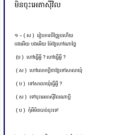
មិនចុះ
អេតាស៊ីវិល
១ – ( ស ) រៀបការបីថ្ងៃរួចហើយ
បងអើយ បងអើយ ម៉ែ
ឱ្យ
ហៅណាថ្លៃ
(ប ) ហៅធ្វើអ្វី
?
ហៅធ្វើអ្វី
?
( ស ) ហៅលោកប្ដីថា
ឱ្យ
ទៅសាលាឃុំ
( ប ) ទៅសាលាឃុំធ្វើអ្វី
?
( ស ) ទៅចុះ
អេតាស៊ីវិល
ណាប្ដី
(​ ប ) កុំអីមិនបាច់ចុះទេ!