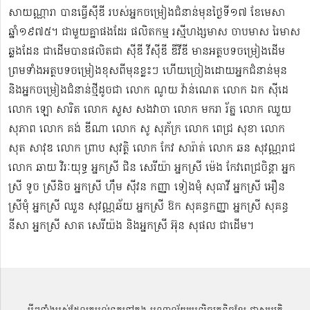
សាយណ្ណារា បានធ្វើស៊ីឌី ​របស់អ្នកចម្រៀងជំនាន់មុនថ្ងៃទី១៧ ខែមេសា
ឆ្នាំ១៩៧៥។ ជាមួយគ្នាផងដែរ ផលិតកម្ម រស្មីហង្សមាស ចាបមាស រៃមាស​
ឆ្លងដែន ជាដើមបានផលិតជា ស៊ីឌី វីស៊ីឌី ឌីវីឌី មានអត្ថបទចម្រៀងដើម
ព្រមទាំងអត្ថបទចម្រៀងខុសពីមុន​ខ្លះៗ ហើយច្រៀងដោយអ្នកជំនាន់មុន
និងអ្នកចម្រៀងជំនាន់​ថ្មីដូចជា លោក ណូយ វ៉ាន់ណេត លោក ឯក ស៊ីដេ​​
លោក ឡោ សារិត លោក​​ សួស សងវាចា​ លោក មករា រ័ត្ន លោក ឈួយ
សុភាព លោក គង់ ឌីណា លោក សូ សុភ័ក្រ លោក ពេជ្រ សុខា លោក
សុត​ សាវុឌ លោក ព្រាប សុវត្ថិ លោក កែវ សារ៉ាត់ លោក ឆន សុវណ្ណរាជ
លោក ឆាយ វិរៈយុទ្ធ អ្នកស្រី ជិន សេរីយ៉ា អ្នកស្រី ម៉េង កែវពេជ្រចិន្តា អ្នក
ស្រី ទូច ស្រីនិច អ្នកស្រី ហ៊ឹម ស៊ីវន កញ្ញា​ ទៀងមុំ សុធាវី​​​ អ្នកស្រី អឿន
ស្រីមុំ អ្នកស្រី ឈួន សុវណ្ណឆ័យ អ្នកស្រី ឱក សុគន្ធកញ្ញា អ្នកស្រី សុគន្ធ
នីសា អ្នកស្រី សាត សេរីយ៉ង​ និងអ្នកស្រី​ អ៊ុន សុផល ជាដើម។