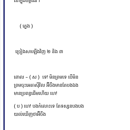
នៅក្នុងចិត្តដែរ។
( ភ្លេង )
ច្រៀងសាឡើងវិញ ២ និង ៣
ពោល –
(​ ស )
ទេ! មិនព្រមទេ បើមិន
ព្រមចុះអេតាស៊ីវិល អ៊ីចឹងមានតែបងឯង
មានប្រពន្ធដើមហើយ ហេ!
( ប ) ហេ!​ បងកំលោះទេ តែទស្សនបងបង
យល់ឃើញថាអ៊ីចឹង