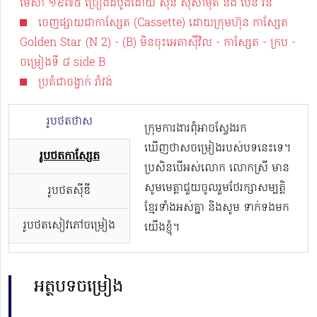
មេសា ១៩៧៥ ច្រៀងដំបូងដោយ ស៊ីន ស៊ីសាមុត និង ​ប៉ែន រ៉ន
ចេញផ្សាយជាកាស្សែត (Cassette) ដោយក្រុមហ៊ុន កាសែ្សត
Golden Star (N 2) - (B) មិនចុះអេតាស៊ីវិល - កាសែ្សត - ក្រប -
ចម្រៀងទី ៨ side B
ប្រគំជាចង្វាក់ រាំវង់
រូបថតថាស
ក្រុមការងារពុំអាចស្វែងរក
ឃើញថាសចម្រៀងរបស់បទនេះទេ។
រូបថតកាសែ្សត
ប្រសិនបើអស់លោក លោកស្រី មាន
សូមមេត្តាជួយចូលរួមថែរក្សាសម្បត្តិ
រូបថតស៊ីឌី
ខ្មែរទាំងអស់គ្នា និងសូម ទាក់ទងមក
រូបថតសៀវភៅចម្រៀង
យើងខ្ញុំ។
អត្ថបទចម្រៀង