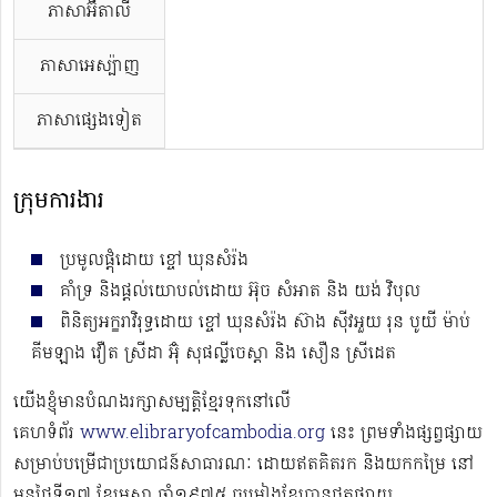
ភាសាអ៊ីតាលី
ភាសាអេស្ប៉ាញ
ភាសាផ្សេងទៀត
ក្រុមការងារ
ប្រមូលផ្ដុំដោយ ខ្ចៅ ឃុនសំរ៉ង
គាំទ្រ និងផ្ដល់យោបល់ដោយ អ៊ុច សំអាត និង យង់ វិបុល
ពិនិត្យអក្ខរាវិរុទ្ធដោយ ខ្ចៅ ឃុនសំរ៉ង ស៊ាង សុីវអួយ រុន​ បូយី ម៉ាប់​
គីមឡាង វឿត ស្រីដា អ៊ុំ សុផល្លីចេស្ដា និង សឿន ស្រីដេត
យើងខ្ញុំមានបំណងរក្សាសម្បត្តិខ្មែរទុកនៅលើ
គេហទំព័រ
www.elibraryofcambodia.org
នេះ ព្រមទាំងផ្សព្វផ្សាយ
សម្រាប់បម្រើជាប្រយោជន៍សាធារណៈ ដោយឥតគិតរក និងយកកម្រៃ នៅ
មុនថ្ងៃទី១៧ ខែមេសា ឆ្នាំ១៩៧៥ ចម្រៀងខ្មែរបានថតផ្សាយ