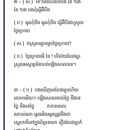
២ – ( ស ) ទេៗមិនបានទេបង
នែ !
បង​​
នែ !
បង​​
បងកុំធ្វើ
អ៊ីចឹង
( ប ) ​ អូនកុំខឹង
អូនកុំខឹង ធ្វើ
អ៊ីចឹង
វាស្រួល
ថ្ងៃក្រោយ
( ស ) វាស្រួលដូចម្ដេចថ្ងៃក្រោយ
?
( ប ) ថ្ងៃក្រោយអី
នែ ! បើ
ស៊យលែងគ្នា
ស្រួលអស្ចារ្យមិន
បាច់
ឡើងសាលាទេ។
៣ – ( ប ) បងឃើញគេលែងគ្នាហើយ
លោកអើយ
ៗ
ឡើងសាលារាល់ថ្ងៃ ដឹងទេ
ថ្លៃ ដឹងទេថ្លៃ វាខាតពេល
ណាស់ណា អូន
អើយ
​​​​អូនត្រូវដឹងថា
ស្នេហាគឺនៅក្នុងចិត្តទេណា
រឿងលែងគ្នាក៏