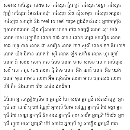
សមាស កាស្សែត ពេងមាស កាស្សែត ភ្នំពេជ្រ កាស្សែត មេខ្លា កាស្សែត
វត្តភ្នំ កាស្សែត វិមានឯករាជ្យ កាស្សែត ស៊ីន ស៊ីសាមុត កាស្សែត អប្សារា
កាស្សែត សាឃូរ៉ា និង reel to reel tape ក្នុងជំនាន់នោះ អ្នកចម្រៀង
ប្រុសមាន​លោក ស៊ិន ស៊ីសាមុត លោក ​ថេត សម្បត្តិ លោក សុះ ម៉ាត់
លោក យស អូឡារាំង លោក យ៉ង់ ឈាង លោក ពេជ្រ សាមឿន លោក
គាង យុទ្ធហាន លោក ជា សាវឿន លោក ថាច់ សូលី លោក ឌុច គឹមហាក់
លោក យិន ឌីកាន លោក វ៉ា សូវី លោក ឡឹក សាវ៉ាត លោក ហួរ ឡាវី
លោក វ័រ សារុន​ លោក កុល សែម លោក មាស សាម៉ន លោក អាប់ឌុល
សារី លោក តូច តេង លោក ជុំ កែម លោក អ៊ឹង ណារី លោក អ៊ិន យ៉េង​​
លោក ម៉ុល កាម៉ាច លោក អ៊ឹម សុងសឺម ​លោក មាស ហុក​សេង លោក​ ​​
លីវ តឹក និងលោក យិន សារិន ជាដើម។
ចំណែកអ្នកចម្រៀងស្រីមាន អ្នកស្រី ហៃ សុខុម​ អ្នកស្រី រស់សេរី​សុទ្ធា អ្នក
ស្រី ពៅ ណារី ឬ ពៅ វណ្ណារី អ្នកស្រី ហែម សុវណ្ណ អ្នកស្រី កែវ មន្ថា អ្នក
ស្រី កែវ សេដ្ឋា អ្នកស្រី ឌី​សាខន អ្នកស្រី កុយ សារឹម អ្នកស្រី ប៉ែនរ៉ន អ្នក
ស្រី ហួយ មាស អ្នកស្រី ម៉ៅ សារ៉េត ​អ្នកស្រី សូ សាវឿន អ្នកស្រី តារា