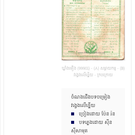
ឃ្លាំងមឿង (99901) - (A) សម្ពាយកម្ម - (B)
វង្វេងលើខ្នើយ - ក្របក្រោយ
ចំណងជើងបទចម្រៀង
វង្វេងលើខ្នើយ
ច្រៀងដោយ ប៉ែន រ៉ន
បទភ្លេងដោយ ស៊ីន
ស៊ីសាមុត