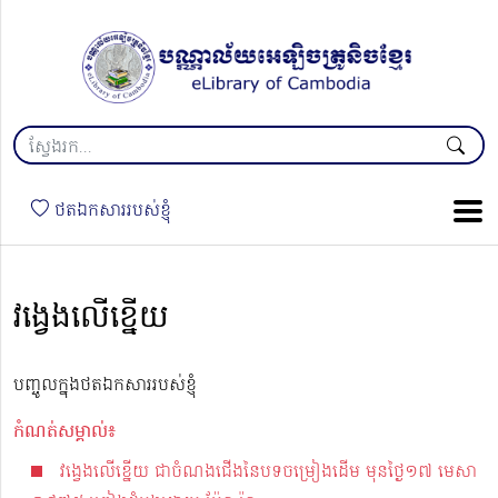
ថតឯកសាររបស់ខ្ញុំ
វង្វេងលើខ្នើយ
បញ្ចូលក្នុងថតឯកសាររបស់ខ្ញុំ
កំណត់សម្គាល់៖
វង្វេងលើខ្នើយ ជាចំណងជើងនៃបទចម្រៀងដើម មុនថ្ងៃ១៧ មេសា