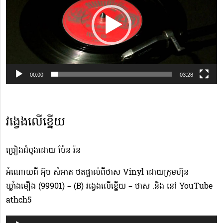
00:00
03:28
វង្វេងលើខ្នើយ
ច្រៀងដំបូងដោយ ប៉ែន រ៉ន
អំណោយពី អ៊ុច សំអាត ថតផ្ទាល់ពីថាស Vinyl ដោយក្រុមហ៊ុន
ឃ្លាំងមឿង (99901) – (B) វង្វេងលើខ្នើយ – ថាស .និង នៅ YouTube
athch5
Audio