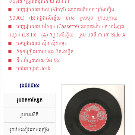
១៩៧៥ ច្រៀងដំបូងដោយ ប៉ែន រ៉ន
ចេញផ្សាយជាថាស (Vinyl) ដោយផលិតកម្ម ឃ្លាំងមឿង
(99901) - (B) វង្វេងលើខ្នើយ - ថាស - ក្របមុខ - ក្របក្រោយ
ចេញផ្សាយជាកាស្សែត (Cassette) ដោយផលិតកម្ម កាស្សែត
អប្សារា (LS 15) - (A) វង្វេងលើខ្នើយ - ក្រប បទទី ៣ នៅ Side A
បទភ្លេងដោយ ស៊ីន ស៊ីសាមុត
ទំនុកច្រៀងដោយ គង្គ ប៊ុនឈឿន
ដឹកនាំភ្លេងដោយ មែរ ប៊ុន
ប្រគំជាចង្វាក់ Jerk
រូបថតថាស
រូបថតកាសែ្សត
រូបថតស៊ីឌី
រូបថតសៀវភៅចម្រៀង