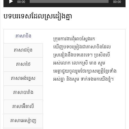
00:00
00:00
Player
បទបរទេសដែលស្រដៀងគ្នា
ភាសាចិន
ក្រុមការងារពុំអាចស្វែងរក
ឃើញបទចម្រៀងជាភាសាចិនដែល
ភាសាជប៉ុន
ស្រដៀងនឹងបទនេះទេ។ ប្រសិនបើ
អស់លោក លោកស្រី មាន សូម
ភាសាថៃ
មេត្តាជួយចូលរួមថែរក្សាសម្បត្តិខ្មែរទាំង
ភាសាអង់គ្លេស
អស់គ្នា និងសូម ទាក់ទងមកយើងខ្ញុំ។
ភាសាបារាំង
ភាសាអ៊ីតាលី
ភាសាអេស្ប៉ាញ