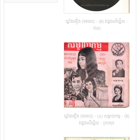
ឃ្លាំងមឿង (99901) - (B) វង្វេងលើខ្នើយ -
ថាស
ឃ្លាំងមឿង (99901) - (A) សម្ពាយកម្ម - (B)
វង្វេងលើខ្នើយ - ក្របមុខ