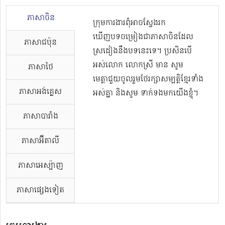
ភាសាចិន
ក្រុមការងារពុំអាចស្វែងរក
ឃើញបទចម្រៀងជាភាសាចិនដែល
ភាសាជប៉ុន
ស្រដៀងនឹងបទនេះទេ។ ប្រសិនបើ
អស់លោក លោកស្រី មាន សូម
ភាសាថៃ
មេត្តាជួយចូលរួមថែរក្សាសម្បត្តិខ្មែរទាំង
ភាសាអង់គ្លេស
អស់គ្នា និងសូម ទាក់ទងមកយើងខ្ញុំ។
ភាសាបារាំង
ភាសាអ៊ីតាលី
ភាសាអេស្ប៉ាញ
ភាសាផ្សេងទៀត