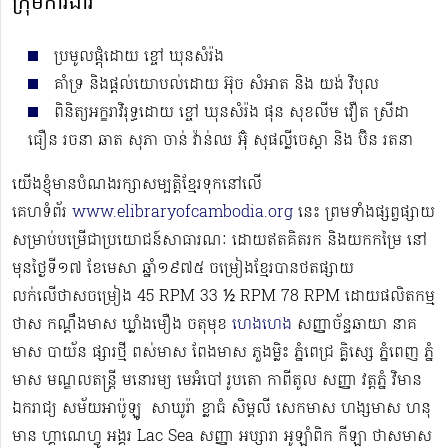
ក្រុមការងារ
ប្រមូលផ្ដុំដោយ ខ្ចៅ ឃុនសំរ៉ង
គាំទ្រ និងផ្ដល់យោបល់ដោយ អ៊ុច សំអាត និង យង់ វិបុល
ពិនិត្យអក្ខរាវិរុទ្ធដោយ ខ្ចៅ ឃុនសំរ៉ង ផុន សុខលីម វឿត ស្រីដា
ធឿន រចនា ឆាត សុភា ចាន់ វ៉ាន់ឈ អ៊ុំ សុផល្លីចេស្ដា និង ប៊ិន រតនា
យើងខ្ញុំមានបំណងរក្សាសម្បត្តិខ្មែរទុកនៅលើ
គេហទំព័រ
www.elibraryofcambodia.org
នេះ ព្រមទាំងផ្សព្វផ្សាយ
សម្រាប់បម្រើជាប្រយោជន៍សាធារណៈ ដោយឥតគិតរក និងយកកម្រៃ នៅ
មុនថ្ងៃទី១៧ ខែមេសា ឆ្នាំ១៩៧៥ ចម្រៀងខ្មែរបានថតផ្សាយ
លក់លើថាសចម្រៀង 45 RPM 33 ½ RPM 78 RPM​ ដោយផលិតកម្ម
ថាស កណ្ដឹងមាស ឃ្លាំងមឿង ចតុមុខ
ហេងហេង
សញ្ញាច័ន្ទឆាយា នាគ
មាស បាយ័ន ផ្សារថ្មី ពស់មាស ពែងមាស ភួងម្លិះ ភ្នំពេជ្រ គ្លិស្សេ ភ្នំពេញ ភ្នំ
មាស មណ្ឌលតន្រ្តី មនោរម្យ មេអំបៅ រូបតោ កាពីតូល សញ្ញា វត្តភ្នំ វិមាន
ឯករាជ្យ សម័យអាប៉ូឡូ ​​​ សាឃូរ៉ា ខ្លាធំ សិម្ពលី សេកមាស ហង្សមាស ហនុ
មាន ហ្គាណេហ្វូ​ អង្គរ Lac Sea សញ្ញា អប្សារា អូឡាំពិក កីឡា ថាសមាស