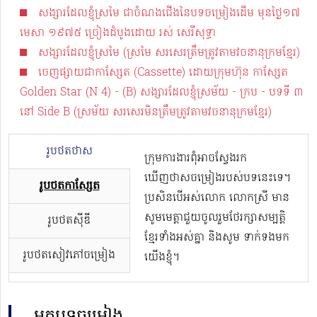
សង្សារដែលខ្ញុំស្រមៃ ជាចំណងជើងនៃបទចម្រៀងដើម មុនថ្ងៃ១៧
មេសា ១៩៧៥ ច្រៀងដំបូងដោយ រស់ សេរីសុទ្ធា
សង្សារដែលខ្ញុំស្រមៃ (ស្រមៃ សរសេរ​ត្រឹមត្រូវតាមវចនានុក្រមខ្មែរ)
ចេញផ្សាយជាកាស្សែត (Cassette) ដោយក្រុមហ៊ុន កាសែ្សត
Golden Star (N 4) - (B) សង្សារដែលខ្ញុំស្រម័យ - ក្រប - បទទី ៣
នៅ Side B (ស្រម័យ សរសេរមិន​ត្រឹមត្រូវតាមវចនានុក្រមខ្មែរ)
រូបថតថាស
ក្រុមការងារពុំអាចស្វែងរក
ឃើញថាសចម្រៀងរបស់បទនេះទេ។
រូបថតកាសែ្សត
ប្រសិនបើអស់លោក លោកស្រី មាន
សូមមេត្តាជួយចូលរួមថែរក្សាសម្បត្តិ
រូបថតស៊ីឌី
ខ្មែរទាំងអស់គ្នា និងសូម ទាក់ទងមក
រូបថតសៀវភៅចម្រៀង
យើងខ្ញុំ។