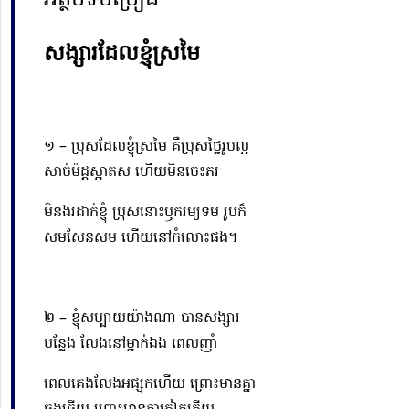
អត្ថបទចម្រៀង
សង្សារដែលខ្ញុំ
ស្រមៃ
១ – ប្រុសដែលខ្ញុំស្រមៃ គឺប្រុសថ្លៃរូបល្អ
សាច់
ម៉ដ្ត
ស្អាតស ហើយមិនចេះភរ
មិនងរដាក់ខ្ញុំ ប្រុសនោះឫករម្យទម រូបក៏
សមសែនសម ហើយនៅកំលោះផង។
២ – ខ្ញុំសប្បាយយ៉ាងណា បានសង្សារ
បន្លែង លែងនៅម្នាក់ឯង ពេល
ញាំ
ពេលគេងលែងអផ្សុកហើយ ព្រោះ
មាន
គ្នា