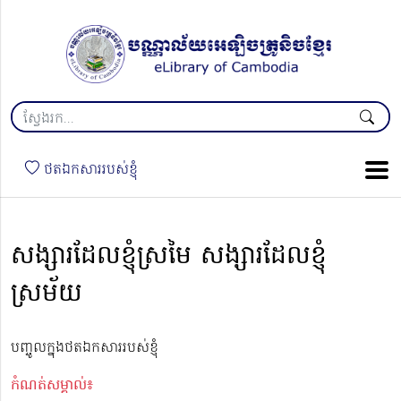
ថតឯកសាររបស់ខ្ញុំ
សង្សារដែលខ្ញុំស្រមៃ សង្សារដែលខ្ញុំ
ស្រម័យ
បញ្ចូលក្នុងថតឯកសាររបស់ខ្ញុំ
កំណត់សម្គាល់៖