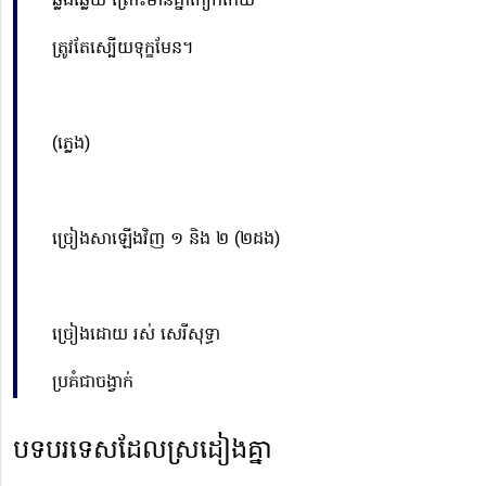
ឆ្លងឆ្លើយ ព្រោះមានគ្នាកៀកកើយ
ត្រូវតែស្បើយទុក្ខមែន។
(ភ្លេង)
ច្រៀងសាឡើងវិញ ១ និង ២ (២ដង)
ច្រៀងដោយ រស់ សេរីសុទ្ធា
ប្រគំជាចង្វាក់
បទបរទេសដែលស្រដៀងគ្នា