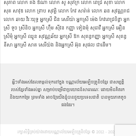
សុភាព លោក គង់ ឌីណា លោក សូ សុភ័ក្រ លោក ពេជ្រ សុខា លោក
សុត​ សាវុឌ លោក ព្រាប សុវត្ថិ លោក កែវ សារ៉ាត់ លោក ឆន សុវណ្ណរាជ
លោក ឆាយ វិរៈយុទ្ធ អ្នកស្រី ជិន សេរីយ៉ា អ្នកស្រី ម៉េង កែវពេជ្រចិន្តា អ្នក
ស្រី ទូច ស្រីនិច អ្នកស្រី ហ៊ឹម ស៊ីវន កញ្ញា​ ទៀងមុំ សុធាវី​​​ អ្នកស្រី អឿន
ស្រីមុំ អ្នកស្រី ឈួន សុវណ្ណឆ័យ អ្នកស្រី ឱក សុគន្ធកញ្ញា អ្នកស្រី សុគន្ធ
នីសា អ្នកស្រី សាត សេរីយ៉ង​ និងអ្នកស្រី​ អ៊ុន សុផល ជាដើម។
អ្វីៗទាំងអស់ដែលតម្កល់ទុកនៅក្នុង បណ្ណាល័យអេឡិចត្រូនិចខ្មែរ ជាសម្បតិ្ត
របស់ខ្មែរទាំងអស់គ្នា សម្រាប់បម្រើជាប្រយោជន៍សាធារណៈ ដោយមិនគិតរក
និងយកកម្រៃ ព្រមទាំង អាចឱ្យយើងខ្ញុំបានជួយប្រទេសជាតិ បានមួយភាគតូច
ផងដែរ។
រក្សាសិទ្ធិគ្រប់យ៉ាងដោយបណ្ណាល័យអេឡិចត្រូនិចខ្មែរ © 2012 - 2022 |