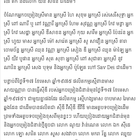
លីវ តឹក និងលោក យិន សារិន ជាដើម។
ចំណែកអ្នកចម្រៀងស្រីមាន អ្នកស្រី ហៃ សុខុម​ អ្នកស្រី រស់សេរី​សុទ្ធា អ្នក
ស្រី ពៅ ណារី ឬ ពៅ វណ្ណារី អ្នកស្រី ហែម សុវណ្ណ អ្នកស្រី កែវ មន្ថា អ្នក
ស្រី កែវ សេដ្ឋា អ្នកស្រី ឌី​សាខន អ្នកស្រី កុយ សារឹម អ្នកស្រី ប៉ែនរ៉ន អ្នក
ស្រី ហួយ មាស អ្នកស្រី ម៉ៅ សារ៉េត ​អ្នកស្រី សូ សាវឿន អ្នកស្រី តារា
ចោម​ច័ន្ទ អ្នកស្រី ឈុន វណ្ណា អ្នកស្រី សៀង ឌី អ្នកស្រី ឈូន ម៉ាឡៃ អ្នក
ស្រី យីវ​ បូផាន​ អ្នកស្រី​ សុត សុខា អ្នកស្រី ពៅ សុជាតា អ្នកស្រី នូវ
ណារិន អ្នកស្រី សេង បុទុម និងអ្នកស្រី ប៉ូឡែត ហៅ Sav Dei ជាដើម។
បន្ទាប់​ពីថ្ងៃទី១៧ ខែមេសា ឆ្នាំ១៩៧៥​ ផលិតកម្មរស្មីពានមាស
សាយណ្ណារា បានធ្វើស៊ីឌី ​របស់អ្នកចម្រៀងជំនាន់មុនថ្ងៃទី១៧ ខែមេសា
ឆ្នាំ១៩៧៥។ ជាមួយគ្នាផងដែរ ផលិតកម្ម រស្មីហង្សមាស ចាបមាស រៃមាស​
ឆ្លងដែន ជាដើមបានផលិតជា ស៊ីឌី វីស៊ីឌី ឌីវីឌី មានអត្ថបទចម្រៀងដើម
ព្រមទាំងអត្ថបទចម្រៀងខុសពីមុន​ខ្លះៗ ហើយច្រៀងដោយអ្នកជំនាន់មុន
និងអ្នកចម្រៀងជំនាន់​ថ្មីដូចជា លោក ណូយ វ៉ាន់ណេត លោក ឯក ស៊ីដេ​​
លោក ឡោ សារិត លោក​​ សួស សងវាចា​ លោក មករា រ័ត្ន លោក ឈួយ