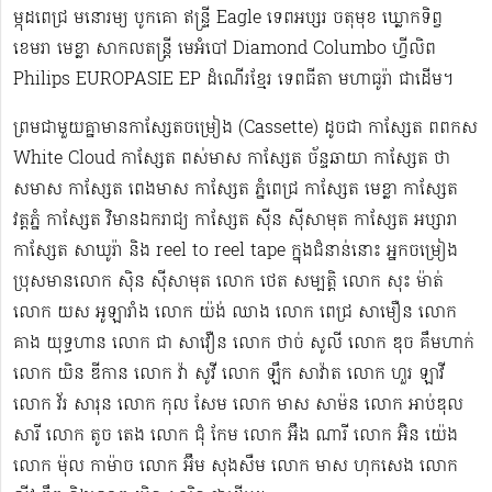
ម្កុដពេជ្រ មនោរម្យ បូកគោ ឥន្ទ្រី Eagle ទេពអប្សរ ចតុមុខ ឃ្លោកទិព្វ
ខេមរា មេខ្លា សាកលតន្ត្រី មេអំបៅ Diamond Columbo ហ្វីលិព
Philips EUROPASIE EP ដំណើរខ្មែរ​ ទេពធីតា មហាធូរ៉ា ជាដើម​។
ព្រមជាមួយគ្នាមានកាសែ្សតចម្រៀង (Cassette) ដូចជា កាស្សែត ពពកស
White Cloud កាស្សែត ពស់មាស កាស្សែត ច័ន្ទឆាយា កាស្សែត ថា
សមាស កាស្សែត ពេងមាស កាស្សែត ភ្នំពេជ្រ កាស្សែត មេខ្លា កាស្សែត
វត្តភ្នំ កាស្សែត វិមានឯករាជ្យ កាស្សែត ស៊ីន ស៊ីសាមុត កាស្សែត អប្សារា
កាស្សែត សាឃូរ៉ា និង reel to reel tape ក្នុងជំនាន់នោះ អ្នកចម្រៀង
ប្រុសមាន​លោក ស៊ិន ស៊ីសាមុត លោក ​ថេត សម្បត្តិ លោក សុះ ម៉ាត់
លោក យស អូឡារាំង លោក យ៉ង់ ឈាង លោក ពេជ្រ សាមឿន លោក
គាង យុទ្ធហាន លោក ជា សាវឿន លោក ថាច់ សូលី លោក ឌុច គឹមហាក់
លោក យិន ឌីកាន លោក វ៉ា សូវី លោក ឡឹក សាវ៉ាត លោក ហួរ ឡាវី
លោក វ័រ សារុន​ លោក កុល សែម លោក មាស សាម៉ន លោក អាប់ឌុល
សារី លោក តូច តេង លោក ជុំ កែម លោក អ៊ឹង ណារី លោក អ៊ិន យ៉េង​​
លោក ម៉ុល កាម៉ាច លោក អ៊ឹម សុងសឺម ​លោក មាស ហុក​សេង លោក​ ​​