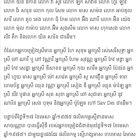
លោក យិន ឌីកាន លោក វ៉ា សូវី លោក ឡឹក សាវ៉ាត លោក ហួរ ឡាវី
លោក វ័រ សារុន​ លោក កុល សែម លោក មាស សាម៉ន លោក អាប់ឌុល
សារី លោក តូច តេង លោក ជុំ កែម លោក អ៊ឹង ណារី លោក អ៊ិន យ៉េង​​
លោក ម៉ុល កាម៉ាច លោក អ៊ឹម សុងសឺម ​លោក មាស ហុក​សេង លោក​ ​​
លីវ តឹក និងលោក យិន សារិន ជាដើម។
ចំណែកអ្នកចម្រៀងស្រីមាន អ្នកស្រី ហៃ សុខុម​ អ្នកស្រី រស់សេរី​សុទ្ធា អ្នក
ស្រី ពៅ ណារី ឬ ពៅ វណ្ណារី អ្នកស្រី ហែម សុវណ្ណ អ្នកស្រី កែវ មន្ថា អ្នក
ស្រី កែវ សេដ្ឋា អ្នកស្រី ឌី​សាខន អ្នកស្រី កុយ សារឹម អ្នកស្រី ប៉ែនរ៉ន អ្នក
ស្រី ហួយ មាស អ្នកស្រី ម៉ៅ សារ៉េត ​អ្នកស្រី សូ សាវឿន អ្នកស្រី តារា
ចោម​ច័ន្ទ អ្នកស្រី ឈុន វណ្ណា អ្នកស្រី សៀង ឌី អ្នកស្រី ឈូន ម៉ាឡៃ អ្នក
ស្រី យីវ​ បូផាន​ អ្នកស្រី​ សុត សុខា អ្នកស្រី ពៅ សុជាតា អ្នកស្រី នូវ
ណារិន អ្នកស្រី សេង បុទុម និងអ្នកស្រី ប៉ូឡែត ហៅ Sav Dei ជាដើម។
បន្ទាប់​ពីថ្ងៃទី១៧ ខែមេសា ឆ្នាំ១៩៧៥​ ផលិតកម្មរស្មីពានមាស
សាយណ្ណារា បានធ្វើស៊ីឌី ​របស់អ្នកចម្រៀងជំនាន់មុនថ្ងៃទី១៧ ខែមេសា
ឆ្នាំ១៩៧៥។ ជាមួយគ្នាផងដែរ ផលិតកម្ម រស្មីហង្សមាស ចាបមាស រៃមាស​