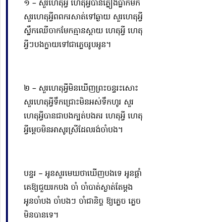
១ – សួរហេតុអ្វី ហេតុអ្វីបានភ្លៀងធ្លាក់មក
សួរហេតុអ្វីពពករសាត់ទៅឆ្ងាយ សួរហេតុអ្វី
ស្លឹកឈើចាកមែកគ្មានស្តាយ ហេតុអ្វី ហេតុ
អ្វីៗបងក្លាយទៅជាភ្លេចរូបអូន​។
២ – សួរហេតុអ្វី
មិន
ឃើញព្រះ
ចន្ទ
រះសោះ
សួរហេតុអ្វីទឹកជ្រោះមិនអស់ទឹកហូរ សួរ
ហេតុអ្វីបានជាបងក្បត់បងភរ ហេតុអ្វី ហេតុ
អ្វីម្តេចមិនអាសូរស្រីដែលរង់ចាំបង។
បន្ទរ – អូនសួរមេឃថាឃើញបងទេ
អូន
ផ្តាំ
គេ
ឱ្យ
ជួយរកបង ចាំ ចាំបាត់ស្ងាត់តែម្តង
អូនចាំបង ចាំបងៗ ចាំជានិច្ច
ឱ្យ
ភ្លេច ភ្លេច
មិនបានទេ។