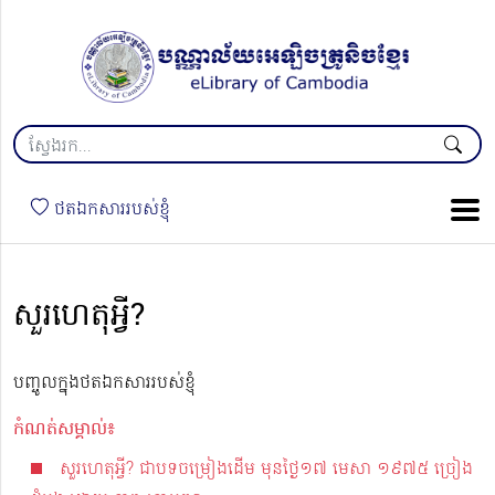
ថតឯកសាររបស់ខ្ញុំ
សួរហេតុអ្វី?
បញ្ចូលក្នុងថតឯកសាររបស់ខ្ញុំ
កំណត់សម្គាល់៖
សួរហេតុអ្វី? ជាបទចម្រៀងដើម មុនថ្ងៃ១៧ មេសា ១៩៧៥ ច្រៀង