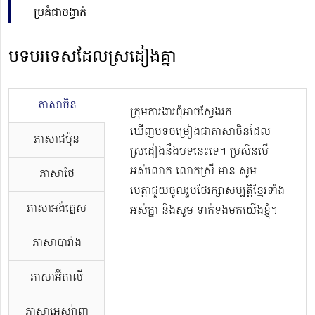
​ប្រគំជាចង្វាក់
បទបរទេសដែលស្រដៀងគ្នា
ភាសាចិន
ក្រុមការងារពុំអាចស្វែងរក
ឃើញបទចម្រៀងជាភាសាចិនដែល
ភាសាជប៉ុន
ស្រដៀងនឹងបទនេះទេ។ ប្រសិនបើ
អស់លោក លោកស្រី មាន សូម
ភាសាថៃ
មេត្តាជួយចូលរួមថែរក្សាសម្បត្តិខ្មែរទាំង
ភាសាអង់គ្លេស
អស់គ្នា និងសូម ទាក់ទងមកយើងខ្ញុំ។
ភាសាបារាំង
ភាសាអ៊ីតាលី
ភាសាអេស្ប៉ាញ