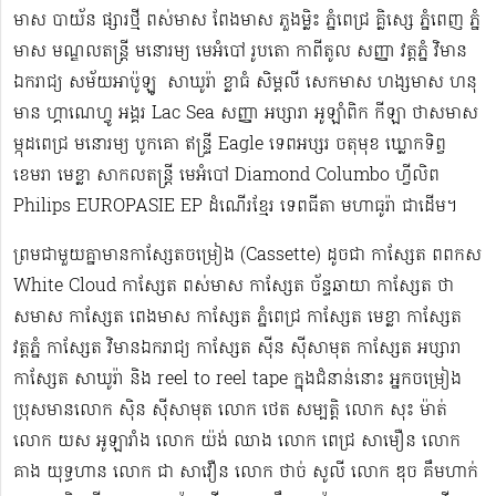
មាស បាយ័ន ផ្សារថ្មី ពស់មាស ពែងមាស ភួងម្លិះ ភ្នំពេជ្រ គ្លិស្សេ ភ្នំពេញ ភ្នំ
មាស មណ្ឌលតន្រ្តី មនោរម្យ មេអំបៅ រូបតោ កាពីតូល សញ្ញា វត្តភ្នំ វិមាន
ឯករាជ្យ សម័យអាប៉ូឡូ ​​​ សាឃូរ៉ា ខ្លាធំ សិម្ពលី សេកមាស ហង្សមាស ហនុ
មាន ហ្គាណេហ្វូ​ អង្គរ Lac Sea សញ្ញា អប្សារា អូឡាំពិក កីឡា ថាសមាស
ម្កុដពេជ្រ មនោរម្យ បូកគោ ឥន្ទ្រី Eagle ទេពអប្សរ ចតុមុខ ឃ្លោកទិព្វ
ខេមរា មេខ្លា សាកលតន្ត្រី មេអំបៅ Diamond Columbo ហ្វីលិព
Philips EUROPASIE EP ដំណើរខ្មែរ​ ទេពធីតា មហាធូរ៉ា ជាដើម​។
ព្រមជាមួយគ្នាមានកាសែ្សតចម្រៀង (Cassette) ដូចជា កាស្សែត ពពកស
White Cloud កាស្សែត ពស់មាស កាស្សែត ច័ន្ទឆាយា កាស្សែត ថា
សមាស កាស្សែត ពេងមាស កាស្សែត ភ្នំពេជ្រ កាស្សែត មេខ្លា កាស្សែត
វត្តភ្នំ កាស្សែត វិមានឯករាជ្យ កាស្សែត ស៊ីន ស៊ីសាមុត កាស្សែត អប្សារា
កាស្សែត សាឃូរ៉ា និង reel to reel tape ក្នុងជំនាន់នោះ អ្នកចម្រៀង
ប្រុសមាន​លោក ស៊ិន ស៊ីសាមុត លោក ​ថេត សម្បត្តិ លោក សុះ ម៉ាត់
លោក យស អូឡារាំង លោក យ៉ង់ ឈាង លោក ពេជ្រ សាមឿន លោក
គាង យុទ្ធហាន លោក ជា សាវឿន លោក ថាច់ សូលី លោក ឌុច គឹមហាក់