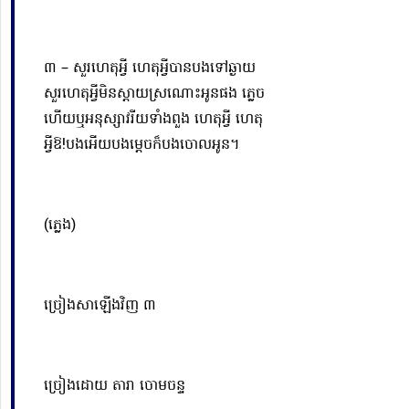
៣ – សួរហេតុអ្វី ហេតុអ្វីបានបងទៅឆ្ងាយ
សួរហេតុអ្វីមិនស្តាយស្រណោះអូនផង ភ្លេច
ហើយ
ឬ
អនុស្សាវរីយទាំងពួង ហេតុអ្វី ហេតុ
អ្វី
ឱ
!បងអើយបង
ម្ដេច
ក៏បងចោលអូន។
(ភ្លេង)
ច្រៀងសាឡើងវិញ ៣
ច្រៀងដោយ តារា ចោមចន្ទ