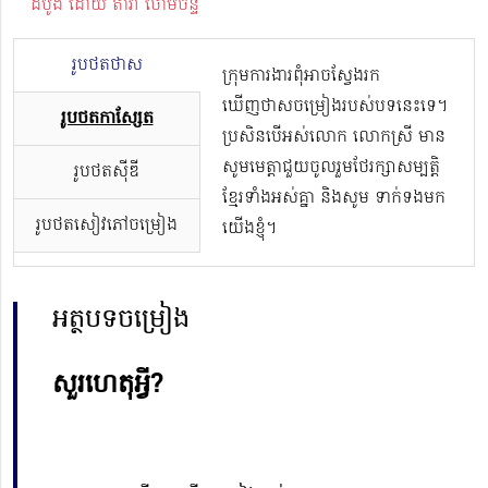
ដំបូង ដោយ តារា ចោមចន្ទ
រូបថតថាស
ក្រុមការងារពុំអាចស្វែងរក
ឃើញថាសចម្រៀងរបស់បទនេះទេ។
រូបថតកាសែ្សត
ប្រសិនបើអស់លោក លោកស្រី មាន
សូមមេត្តាជួយចូលរួមថែរក្សាសម្បត្តិ
រូបថតស៊ីឌី
ខ្មែរទាំងអស់គ្នា និងសូម ទាក់ទងមក
រូបថតសៀវភៅចម្រៀង
យើងខ្ញុំ។
អត្ថបទចម្រៀង
សួរហេតុអ្វី?