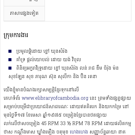
ភាសាផ្សេងទៀត
ក្រុមការងារ
ប្រមូលផ្ដុំដោយ ខ្ចៅ ឃុនសំរ៉ង
គាំទ្រ ផ្ដល់យោបល់ ដោយ យង់ វិបុល
ពិនិត្យអក្ខរាវិរុទ្ធដោយ ខ្ចៅ ឃុនសំរ៉ង លន់ រាជ ឌឹម ចំរ៉ុង ម៉ន
សុខឡែន សុខ ភារុណ ស៊ុន សុលីកា និង ប៊ិន រតនា
យើងខ្ញុំមានបំណងរក្សាសម្បត្តិខ្មែរទុកនៅលើ
គេហទំព័រ
www.elibraryofcambodia.org
នេះ ព្រមទាំងផ្សព្វផ្សាយ
សម្រាប់បម្រើជាប្រយោជន៍សាធារណៈ ដោយឥតគិតរក និងយកកម្រៃ នៅ
មុនថ្ងៃទី១៧ ខែមេសា ឆ្នាំ១៩៧៥ ចម្រៀងខ្មែរបានថតផ្សាយ
លក់លើថាសចម្រៀង 45 RPM 33 ½ RPM 78 RPM​ ដោយផលិតកម្ម
ថាស កណ្ដឹងមាស ឃ្លាំងមឿង ចតុមុខ
ហេងហេង
សញ្ញាច័ន្ទឆាយា នាគ