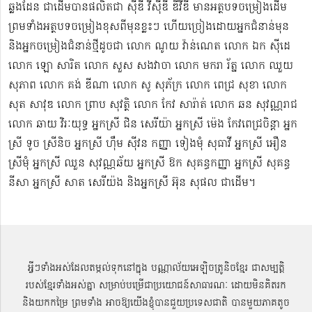
ឆ្លងដែន ជាដើមបានផលិតជា ស៊ីឌី វីស៊ីឌី ឌីវីឌី មានអត្ថបទចម្រៀងដើម
ព្រមទាំងអត្ថបទចម្រៀងខុសពីមុន​ខ្លះៗ ហើយច្រៀងដោយអ្នកជំនាន់មុន
និងអ្នកចម្រៀងជំនាន់​ថ្មីដូចជា លោក ណូយ វ៉ាន់ណេត លោក ឯក ស៊ីដេ​​
លោក ឡោ សារិត លោក​​ សួស សងវាចា​ លោក មករា រ័ត្ន លោក ឈួយ
សុភាព លោក គង់ ឌីណា លោក សូ សុភ័ក្រ លោក ពេជ្រ សុខា លោក
សុត​ សាវុឌ លោក ព្រាប សុវត្ថិ លោក កែវ សារ៉ាត់ លោក ឆន សុវណ្ណរាជ
លោក ឆាយ វិរៈយុទ្ធ អ្នកស្រី ជិន សេរីយ៉ា អ្នកស្រី ម៉េង កែវពេជ្រចិន្តា អ្នក
ស្រី ទូច ស្រីនិច អ្នកស្រី ហ៊ឹម ស៊ីវន កញ្ញា​ ទៀងមុំ សុធាវី​​​ អ្នកស្រី អឿន
ស្រីមុំ អ្នកស្រី ឈួន សុវណ្ណឆ័យ អ្នកស្រី ឱក សុគន្ធកញ្ញា អ្នកស្រី សុគន្ធ
នីសា អ្នកស្រី សាត សេរីយ៉ង​ និងអ្នកស្រី​ អ៊ុន សុផល ជាដើម។
អ្វីៗទាំងអស់ដែលតម្កល់ទុកនៅក្នុង បណ្ណាល័យអេឡិចត្រូនិចខ្មែរ ជាសម្បតិ្ត
របស់ខ្មែរទាំងអស់គ្នា សម្រាប់បម្រើជាប្រយោជន៍សាធារណៈ ដោយមិនគិតរក
និងយកកម្រៃ ព្រមទាំង អាចឱ្យយើងខ្ញុំបានជួយប្រទេសជាតិ បានមួយភាគតូច