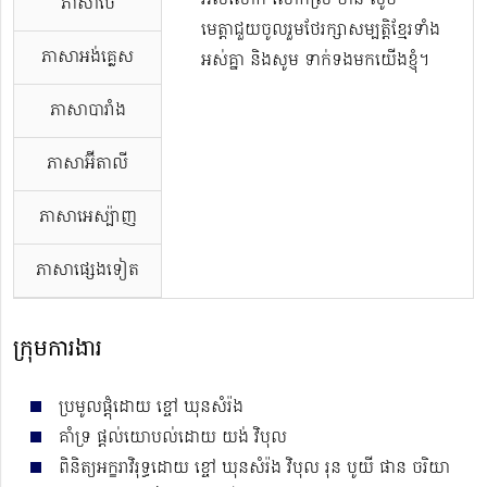
អស់លោក លោកស្រី មាន សូម
ភាសាថៃ
មេត្តាជួយចូលរួមថែរក្សាសម្បត្តិខ្មែរទាំង
ភាសាអង់គ្លេស
អស់គ្នា និងសូម ទាក់ទងមកយើងខ្ញុំ។
ភាសាបារាំង
ភាសាអ៊ីតាលី
ភាសាអេស្ប៉ាញ
ភាសាផ្សេងទៀត
ក្រុមការងារ
ប្រមូលផ្ដុំដោយ ខ្ចៅ ឃុនសំរ៉ង
គាំទ្រ ផ្ដល់យោបល់ដោយ យង់ វិបុល
ពិនិត្យអក្ខរាវិរុទ្ធដោយ ខ្ចៅ ឃុនសំរ៉ង វិបុល រុន បូយី​​​ ផាន ចរិយា