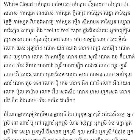
White Cloud កាស្សែត ពស់មាស កាស្សែត ច័ន្ទឆាយា កាស្សែត ថា
សមាស កាស្សែត ពេងមាស កាស្សែត ភ្នំពេជ្រ កាស្សែត មេខ្លា កាស្សែត
វត្តភ្នំ កាស្សែត វិមានឯករាជ្យ កាស្សែត ស៊ីន ស៊ីសាមុត កាស្សែត អប្សារា
កាស្សែត សាឃូរ៉ា និង reel to reel tape ក្នុងជំនាន់នោះ អ្នកចម្រៀង
ប្រុសមាន​លោក ស៊ិន ស៊ីសាមុត លោក ​ថេត សម្បត្តិ លោក សុះ ម៉ាត់
លោក យស អូឡារាំង លោក យ៉ង់ ឈាង លោក ពេជ្រ សាមឿន លោក
គាង យុទ្ធហាន លោក ជា សាវឿន លោក ថាច់ សូលី លោក ឌុច គឹមហាក់
លោក យិន ឌីកាន លោក វ៉ា សូវី លោក ឡឹក សាវ៉ាត លោក ហួរ ឡាវី
លោក វ័រ សារុន​ លោក កុល សែម លោក មាស សាម៉ន លោក អាប់ឌុល
សារី លោក តូច តេង លោក ជុំ កែម លោក អ៊ឹង ណារី លោក អ៊ិន យ៉េង​​
លោក ម៉ុល កាម៉ាច លោក អ៊ឹម សុងសឺម ​លោក មាស ហុក​សេង លោក​ ​​
លីវ តឹក និងលោក យិន សារិន ជាដើម។
ចំណែកអ្នកចម្រៀងស្រីមាន អ្នកស្រី ហៃ សុខុម​ អ្នកស្រី រស់សេរី​សុទ្ធា អ្នក
ស្រី ពៅ ណារី ឬ ពៅ វណ្ណារី អ្នកស្រី ហែម សុវណ្ណ អ្នកស្រី កែវ មន្ថា អ្នក
ស្រី កែវ សេដ្ឋា អ្នកស្រី ឌី​សាខន អ្នកស្រី កុយ សារឹម អ្នកស្រី ប៉ែនរ៉ន អ្នក