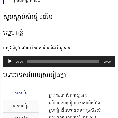
ប្រគំជាចង្វាក់ រាំវង់
សូមស្ដាប់សំនៀងដើម
ស្នេហាខ្ញុំ
ច្រៀងដំបូង ដោយ កែវ សារ៉ាត់ និង វី អូឡែត
Audio
00:00
00:00
Player
បទបរទេសដែលស្រដៀងគ្នា
ភាសាចិន
ក្រុមការងារពុំអាចស្វែងរក
ឃើញបទចម្រៀងជាភាសាចិនដែល
ភាសាជប៉ុន
ស្រដៀងនឹងបទនេះទេ។ ប្រសិនបើ