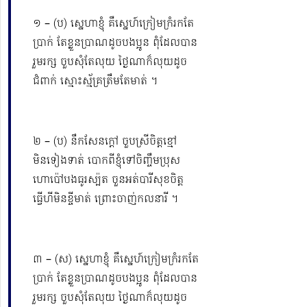
១ – (ប) ស្នេហាខ្ញុំ គឺស្នេហ៍ក្រៀមក្រំរកតែ
ប្រាក់ តែខ្លួនប្រាណដូចបងប្អូន ពុំដែលបាន
រួមរក្ស ចួបសុំតែលុយ ថ្ងៃណាក៏លុយដូច
ជំពាក់ ស្មោះស្ម័គ្រត្រឹមតែមាត់ ។
២ – (ប) នឹកសែនក្ដៅ ចួបស្រីចិត្តខ្មៅ
មិនទៀងទាត់ បោកពីខ្ញុំទៅចិញ្ចឹមប្រុស
ហោប៉ៅបងធូរស្ប៉ត ចួនអត់បារីសុខចិត្ត
ធ្វើហីមិនខ្ចីមាត់ ព្រោះចាញ់កលនារី ។
៣ – (ស) ស្នេហាខ្ញុំ គឺស្នេហ៍ក្រៀមក្រំរកតែ
ប្រាក់ តែខ្លួនប្រាណដូចបងប្អូន ពុំដែលបាន
រួមរក្ស ចួបសុំតែលុយ ថ្ងៃណាក៏លុយដូច