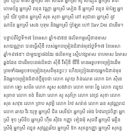
ស្រី ហួយ មាស អ្នកស្រី ម៉ៅ សារ៉េត ​អ្នកស្រី សូ សាវឿន អ្នកស្រី តារា
ចោម​ច័ន្ទ អ្នកស្រី ឈុន វណ្ណា អ្នកស្រី សៀង ឌី អ្នកស្រី ឈូន ម៉ាឡៃ អ្នក
ស្រី យីវ​ បូផាន​ អ្នកស្រី​ សុត សុខា អ្នកស្រី ពៅ សុជាតា អ្នកស្រី នូវ
ណារិន អ្នកស្រី សេង បុទុម និងអ្នកស្រី ប៉ូឡែត ហៅ Sav Dei ជាដើម។
បន្ទាប់​ពីថ្ងៃទី១៧ ខែមេសា ឆ្នាំ១៩៧៥​ ផលិតកម្មរស្មីពានមាស
សាយណ្ណារា បានធ្វើស៊ីឌី ​របស់អ្នកចម្រៀងជំនាន់មុនថ្ងៃទី១៧ ខែមេសា
ឆ្នាំ១៩៧៥។ ជាមួយគ្នាផងដែរ ផលិតកម្ម រស្មីហង្សមាស ចាបមាស រៃមាស​
ឆ្លងដែន ជាដើមបានផលិតជា ស៊ីឌី វីស៊ីឌី ឌីវីឌី មានអត្ថបទចម្រៀងដើម
ព្រមទាំងអត្ថបទចម្រៀងខុសពីមុន​ខ្លះៗ ហើយច្រៀងដោយអ្នកជំនាន់មុន
និងអ្នកចម្រៀងជំនាន់​ថ្មីដូចជា លោក ណូយ វ៉ាន់ណេត លោក ឯក ស៊ីដេ​​
លោក ឡោ សារិត លោក​​ សួស សងវាចា​ លោក មករា រ័ត្ន លោក ឈួយ
សុភាព លោក គង់ ឌីណា លោក សូ សុភ័ក្រ លោក ពេជ្រ សុខា លោក
សុត​ សាវុឌ លោក ព្រាប សុវត្ថិ លោក កែវ សារ៉ាត់ លោក ឆន សុវណ្ណរាជ
លោក ឆាយ វិរៈយុទ្ធ អ្នកស្រី ជិន សេរីយ៉ា អ្នកស្រី ម៉េង កែវពេជ្រចិន្តា អ្នក
ស្រី ទូច ស្រីនិច អ្នកស្រី ហ៊ឹម ស៊ីវន កញ្ញា​ ទៀងមុំ សុធាវី​​​ អ្នកស្រី អឿន
ស្រីមុំ អ្នកស្រី ឈួន សុវណ្ណឆ័យ អ្នកស្រី ឱក សុគន្ធកញ្ញា អ្នកស្រី សុគន្ធ