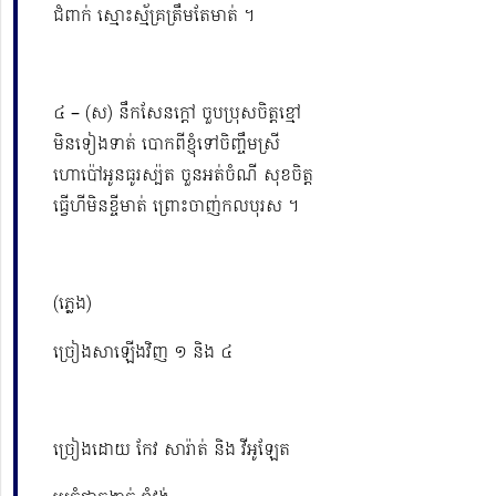
ជំពាក់ ស្មោះស្ម័គ្រត្រឹមតែមាត់ ។
៤ – (ស) នឹកសែនក្ដៅ ចួបប្រុសចិត្តខ្មៅ
មិនទៀងទាត់ បោកពីខ្ញុំទៅចិញ្ចឹមស្រី
ហោប៉ៅអូនធូរស្ប៉ត ចួនអត់ចំណី សុខចិត្ត
ធ្វើហីមិនខ្ចីមាត់ ព្រោះចាញ់កលបុរស ។
(ភ្លេង)
ច្រៀងសាឡើងវិញ ១ និង ៤
ច្រៀងដោយ កែវ សារ៉ាត់ និង វីអូឡែត