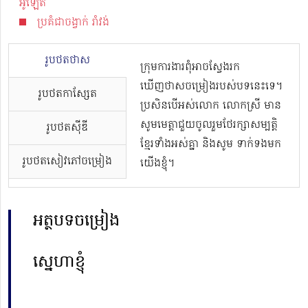
អូឡែត
ប្រគំជាចង្វាក់ រាំវង់
រូបថតថាស
ក្រុមការងារពុំអាចស្វែងរក
ឃើញថាសចម្រៀងរបស់បទនេះទេ។
រូបថតកាសែ្សត
ប្រសិនបើអស់លោក លោកស្រី មាន
សូមមេត្តាជួយចូលរួមថែរក្សាសម្បត្តិ
រូបថតស៊ីឌី
ខ្មែរទាំងអស់គ្នា និងសូម ទាក់ទងមក
រូបថតសៀវភៅចម្រៀង
យើងខ្ញុំ។
អត្ថបទចម្រៀង
ស្នេហាខ្ញុំ