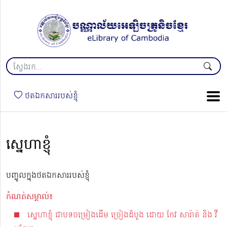
ថតឯកសាររបស់ខ្ញុំ
ស្នេហាខ្ញុំ
បញ្ចូលក្នុងថតឯកសាររបស់ខ្ញុំ
កំណត់សម្គាល់៖
ស្នេហាខ្ញុំ ជាបទចម្រៀងដើម ច្រៀងដំបូង ដោយ កែវ សារ៉ាត់ និង វី