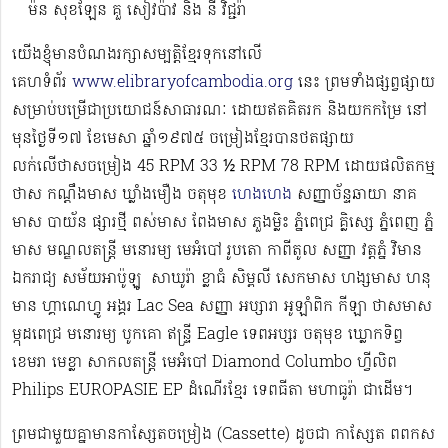
ម៉ន សុខឡែន គួ សៀវប៉ាវ និង នី វិជ្ជរ៉ា
យើងខ្ញុំមានបំណងរក្សាសម្បត្តិខ្មែរទុកនៅលើ
គេហទំព័រ
www.elibraryofcambodia.org
នេះ ព្រមទាំងផ្សព្វផ្សាយ
សម្រាប់បម្រើជាប្រយោជន៍សាធារណៈ ដោយឥតគិតរក និងយកកម្រៃ នៅ
មុនថ្ងៃទី១៧ ខែមេសា ឆ្នាំ១៩៧៥ ចម្រៀងខ្មែរបានថតផ្សាយ
លក់លើថាសចម្រៀង 45 RPM 33 ½ RPM 78 RPM​ ដោយផលិតកម្ម
ថាស កណ្ដឹងមាស ឃ្លាំងមឿង ចតុមុខ
ហេងហេង
សញ្ញាច័ន្ទឆាយា នាគ
មាស បាយ័ន ផ្សារថ្មី ពស់មាស ពែងមាស ភួងម្លិះ ភ្នំពេជ្រ គ្លិស្សេ ភ្នំពេញ ភ្នំ
មាស មណ្ឌលតន្រ្តី មនោរម្យ មេអំបៅ រូបតោ កាពីតូល សញ្ញា វត្តភ្នំ វិមាន
ឯករាជ្យ សម័យអាប៉ូឡូ ​​​ សាឃូរ៉ា ខ្លាធំ សិម្ពលី សេកមាស ហង្សមាស ហនុ
មាន ហ្គាណេហ្វូ​ អង្គរ Lac Sea សញ្ញា អប្សារា អូឡាំពិក កីឡា ថាសមាស
ម្កុដពេជ្រ មនោរម្យ បូកគោ ឥន្ទ្រី Eagle ទេពអប្សរ ចតុមុខ ឃ្លោកទិព្វ
ខេមរា មេខ្លា សាកលតន្ត្រី មេអំបៅ Diamond Columbo ហ្វីលិព
Philips EUROPASIE EP ដំណើរខ្មែរ​ ទេពធីតា មហាធូរ៉ា ជាដើម​។
ព្រមជាមួយគ្នាមានកាសែ្សតចម្រៀង (Cassette) ដូចជា កាស្សែត ពពកស