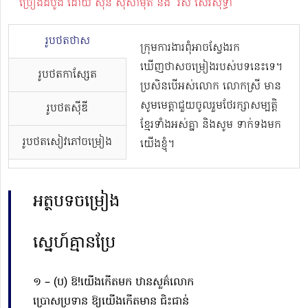
ច្រៀងដំបូង ដោយ ស៊ីន ស៊ីសាមុត និង រស់ សេរីសុទ្ធា
រូបថតថាស
ក្រុមការងារពុំអាចស្វែងរក
ឃើញថាសចម្រៀងរបស់បទនេះទេ។
រូបថតកាសែ្សត
ប្រសិនបើអស់លោក លោកស្រី មាន
សូមមេត្តាជួយចូលរួមថែរក្សាសម្បត្តិ
រូបថតស៊ីឌី
ខ្មែរទាំងអស់គ្នា និងសូម ទាក់ទងមក
រូបថតសៀវភៅចម្រៀង
យើងខ្ញុំ។
អត្ថបទចម្រៀង
ស្នេហ៍គ្មានប្រែ
១ – (ប) ឱ!យើងកើតមក ឋានសួគ៌លោក
ប្រោសប្រទាន
ឱ្យយើងកើតមាន ជិះជាន់