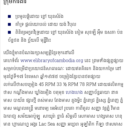
ក្រុមការងារ
ប្រមូលផ្ដុំដោយ ខ្ចៅ ឃុនសំរ៉ង
គាំទ្រ ផ្ដល់យោបល់ ដោយ យង់ វិបុល
ពិនិត្យអក្ខរាវិរុទ្ធដោយ ខ្ចៅ ឃុនសំរ៉ង គៀម​ សុខឡី អុឹម ឧសភា ប៉ន​
ច័ន្ទថន និង ច្ឆ័យលី​ មុន្នីវិរះ
យើងខ្ញុំមានបំណងរក្សាសម្បត្តិខ្មែរទុកនៅលើ
គេហទំព័រ
www.elibraryofcambodia.org
នេះ ព្រមទាំងផ្សព្វផ្សាយ
សម្រាប់បម្រើជាប្រយោជន៍សាធារណៈ ដោយឥតគិតរក និងយកកម្រៃ នៅ
មុនថ្ងៃទី១៧ ខែមេសា ឆ្នាំ១៩៧៥ ចម្រៀងខ្មែរបានថតផ្សាយ
លក់លើថាសចម្រៀង 45 RPM 33 ½ RPM 78 RPM​ ដោយផលិតកម្ម
ថាស កណ្ដឹងមាស ឃ្លាំងមឿង ចតុមុខ
ហេងហេង
សញ្ញាច័ន្ទឆាយា នាគ
មាស បាយ័ន ផ្សារថ្មី ពស់មាស ពែងមាស ភួងម្លិះ ភ្នំពេជ្រ គ្លិស្សេ ភ្នំពេញ ភ្នំ
មាស មណ្ឌលតន្រ្តី មនោរម្យ មេអំបៅ រូបតោ កាពីតូល សញ្ញា វត្តភ្នំ វិមាន
ឯករាជ្យ សម័យអាប៉ូឡូ ​​​ សាឃូរ៉ា ខ្លាធំ សិម្ពលី សេកមាស ហង្សមាស ហនុ
មាន ហ្គាណេហ្វូ​ អង្គរ Lac Sea សញ្ញា អប្សារា អូឡាំពិក កីឡា ថាសមាស