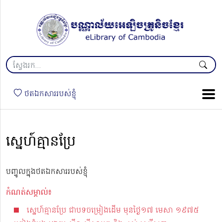
ថតឯកសាររបស់ខ្ញុំ
ស្នេហ៍គ្មានប្រែ
បញ្ចូលក្នុងថតឯកសាររបស់ខ្ញុំ
កំណត់សម្គាល់៖
ស្នេហ៍គ្មានប្រែ ជាបទចម្រៀងដើម មុនថ្ងៃ១៧ មេសា ១៩៧៥