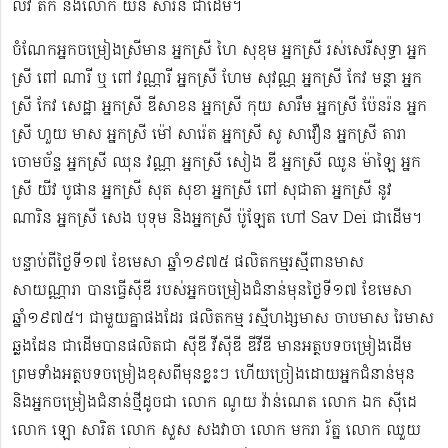
លីវ តឹក និងលោក យិន សារិន ជាដើម។
ចំណែកអ្នកចម្រៀងស្រីមាន អ្នកស្រី ហៃ សុខុម​ អ្នកស្រី រស់សេរី​សុទ្ធា អ្នក
ស្រី ពៅ ណារី ឬ ពៅ វណ្ណារី អ្នកស្រី ហែម សុវណ្ណ អ្នកស្រី កែវ មន្ថា អ្នក
ស្រី កែវ សេដ្ឋា អ្នកស្រី ឌី​សាខន អ្នកស្រី កុយ សារឹម អ្នកស្រី ប៉ែនរ៉ន អ្នក
ស្រី ហួយ មាស អ្នកស្រី ម៉ៅ សារ៉េត ​អ្នកស្រី សូ សាវឿន អ្នកស្រី តារា
ចោម​ច័ន្ទ អ្នកស្រី ឈុន វណ្ណា អ្នកស្រី សៀង ឌី អ្នកស្រី ឈូន ម៉ាឡៃ អ្នក
ស្រី យីវ​ បូផាន​ អ្នកស្រី​ សុត សុខា អ្នកស្រី ពៅ សុជាតា អ្នកស្រី នូវ
ណារិន អ្នកស្រី សេង បុទុម និងអ្នកស្រី ប៉ូឡែត ហៅ Sav Dei ជាដើម។
បន្ទាប់​ពីថ្ងៃទី១៧ ខែមេសា ឆ្នាំ១៩៧៥​ ផលិតកម្មរស្មីពានមាស
សាយណ្ណារា បានធ្វើស៊ីឌី ​របស់អ្នកចម្រៀងជំនាន់មុនថ្ងៃទី១៧ ខែមេសា
ឆ្នាំ១៩៧៥។ ជាមួយគ្នាផងដែរ ផលិតកម្ម រស្មីហង្សមាស ចាបមាស រៃមាស​
ឆ្លងដែន ជាដើមបានផលិតជា ស៊ីឌី វីស៊ីឌី ឌីវីឌី មានអត្ថបទចម្រៀងដើម
ព្រមទាំងអត្ថបទចម្រៀងខុសពីមុន​ខ្លះៗ ហើយច្រៀងដោយអ្នកជំនាន់មុន
និងអ្នកចម្រៀងជំនាន់​ថ្មីដូចជា លោក ណូយ វ៉ាន់ណេត លោក ឯក ស៊ីដេ​​
លោក ឡោ សារិត លោក​​ សួស សងវាចា​ លោក មករា រ័ត្ន លោក ឈួយ