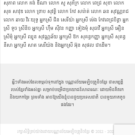
សុភាព លោក គង់ ឌីណា លោក សូ សុភ័ក្រ លោក ពេជ្រ សុខា លោក
សុត​ សាវុឌ លោក ព្រាប សុវត្ថិ លោក កែវ សារ៉ាត់ លោក ឆន សុវណ្ណរាជ
លោក ឆាយ វិរៈយុទ្ធ អ្នកស្រី ជិន សេរីយ៉ា អ្នកស្រី ម៉េង កែវពេជ្រចិន្តា អ្នក
ស្រី ទូច ស្រីនិច អ្នកស្រី ហ៊ឹម ស៊ីវន កញ្ញា​ ទៀងមុំ សុធាវី​​​ អ្នកស្រី អឿន
ស្រីមុំ អ្នកស្រី ឈួន សុវណ្ណឆ័យ អ្នកស្រី ឱក សុគន្ធកញ្ញា អ្នកស្រី សុគន្ធ
នីសា អ្នកស្រី សាត សេរីយ៉ង​ និងអ្នកស្រី​ អ៊ុន សុផល ជាដើម។
អ្វីៗទាំងអស់ដែលតម្កល់ទុកនៅក្នុង បណ្ណាល័យអេឡិចត្រូនិចខ្មែរ ជាសម្បតិ្ត
របស់ខ្មែរទាំងអស់គ្នា សម្រាប់បម្រើជាប្រយោជន៍សាធារណៈ ដោយមិនគិតរក
និងយកកម្រៃ ព្រមទាំង អាចឱ្យយើងខ្ញុំបានជួយប្រទេសជាតិ បានមួយភាគតូច
ផងដែរ។
រក្សាសិទ្ធិគ្រប់យ៉ាងដោយបណ្ណាល័យអេឡិចត្រូនិចខ្មែរ © 2012 - 2022 |