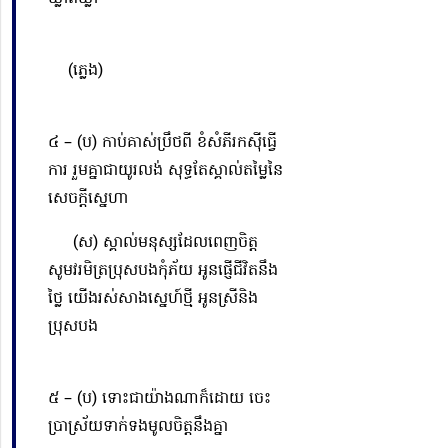
(ភ្លេង)
៤ – (ប) កាប់គាស់ប្រឹថពី ខំសំភីរកស៊ីធ្វើ
ការ រួមគ្នាជាយូរលង់ សុទ្ធតែស្គាល់តម្លៃនៃ
សេចក្ដីស្នេហា
(ស) ស្គាល់មនុស្សដែលពេញចិត្ត
សូមវរមិត្រប្រុសបងកុំភ័យ អូនផ្ញើជីវិតនឹង
ថ្លៃ យើងរស់សាងស្នេហ៍ថ្មី អូនស្រីនិង
ប្រុសបង
៥ – (ប) ទោះជាយ៉ាងណាក៏ដោយ ចេះ
ប្រាស្រ័យទាក់ទងមូលចិត្តនឹងគ្នា