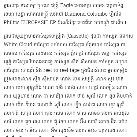
ម្កុដពេជ្រ មនោរម្យ បូកគោ ឥន្ទ្រី Eagle ទេពអប្សរ ចតុមុខ ឃ្លោកទិព្វ
ខេមរា មេខ្លា សាកលតន្ត្រី មេអំបៅ Diamond Columbo ហ្វីលិព
Philips EUROPASIE EP ដំណើរខ្មែរ​ ទេពធីតា មហាធូរ៉ា ជាដើម​។
ព្រមជាមួយគ្នាមានកាសែ្សតចម្រៀង (Cassette) ដូចជា កាស្សែត ពពកស
White Cloud កាស្សែត ពស់មាស កាស្សែត ច័ន្ទឆាយា កាស្សែត ថា
សមាស កាស្សែត ពេងមាស កាស្សែត ភ្នំពេជ្រ កាស្សែត មេខ្លា កាស្សែត
វត្តភ្នំ កាស្សែត វិមានឯករាជ្យ កាស្សែត ស៊ីន ស៊ីសាមុត កាស្សែត អប្សារា
កាស្សែត សាឃូរ៉ា និង reel to reel tape ក្នុងជំនាន់នោះ អ្នកចម្រៀង
ប្រុសមាន​លោក ស៊ិន ស៊ីសាមុត លោក ​ថេត សម្បត្តិ លោក សុះ ម៉ាត់
លោក យស អូឡារាំង លោក យ៉ង់ ឈាង លោក ពេជ្រ សាមឿន លោក
គាង យុទ្ធហាន លោក ជា សាវឿន លោក ថាច់ សូលី លោក ឌុច គឹមហាក់
លោក យិន ឌីកាន លោក វ៉ា សូវី លោក ឡឹក សាវ៉ាត លោក ហួរ ឡាវី
លោក វ័រ សារុន​ លោក កុល សែម លោក មាស សាម៉ន លោក អាប់ឌុល
សារី លោក តូច តេង លោក ជុំ កែម លោក អ៊ឹង ណារី លោក អ៊ិន យ៉េង​​
លោក ម៉ុល កាម៉ាច លោក អ៊ឹម សុងសឺម ​លោក មាស ហុក​សេង លោក​ ​​