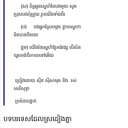
(ស) ចិត្តអូនស្នេហ៍តែបងមួយ សូម
ប្រុសបងកុំព្រួយ រូបយើងទាំងពីរ
(ប) បងអ្នកស្រែចម្ការ ខ្លាចស្នេហា
មិនបានឋិតថេរ
(រួម) យើងថែស្នេហ៍ឱ្យគង់វង្ស បើសិន
យូរលង់ចីរកាលទៅអើយ
ច្រៀងដោយ ស៊ីន ស៊ីសាមុត និង រស់
សេរីសុទ្ធា
ប្រគំជាចង្វាក់
បទបរទេសដែលស្រដៀងគ្នា