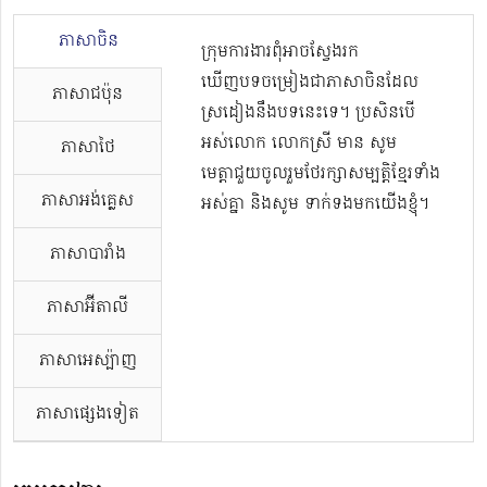
ភាសាចិន
ក្រុមការងារពុំអាចស្វែងរក
ឃើញបទចម្រៀងជាភាសាចិនដែល
ភាសាជប៉ុន
ស្រដៀងនឹងបទនេះទេ។ ប្រសិនបើ
អស់លោក លោកស្រី មាន សូម
ភាសាថៃ
មេត្តាជួយចូលរួមថែរក្សាសម្បត្តិខ្មែរទាំង
ភាសាអង់គ្លេស
អស់គ្នា និងសូម ទាក់ទងមកយើងខ្ញុំ។
ភាសាបារាំង
ភាសាអ៊ីតាលី
ភាសាអេស្ប៉ាញ
ភាសាផ្សេងទៀត