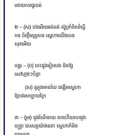
ដោយការជូរចត់
២ – (ស) បងអើយអត់ធន់ ស៊ូទ្រាំខិតខំធ្វើ
ការ ចិញ្ចឹមគ្រួសារ ស្នេហាយើងបាន
សុខអើយ
បន្ទរ – (ប) បេះដូងរៀមបង មិនឱ្យ
សៅហ្មងៗចិន្ដា
(ស) គូភួងមាល័យ ដង្ហើមស្នេហា
ឱ្យបងសប្បាយក្រៃ
៣ – (រួម) ដួងចៃរីករាយ លាហើយលាដួង
ចន្ទ្រា ឧបសគ្គយ៉ាងណា ស្នេហាក៏មិន
ឃ្លាតឃ្លា