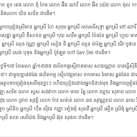
ោក តូច តេង លោក ជុំ កែម លោក អ៊ឹង ណារី លោក អ៊ិន យ៉េង​​ លោក ម៉ុល ក
ក និងលោក យិន សារិន ជាដើម។
កចម្រៀងស្រីមាន អ្នកស្រី ហៃ សុខុម​ អ្នកស្រី រស់សេរី​សុទ្ធា អ្នកស្រី ពៅ ណារី 
 សេដ្ឋា អ្នកស្រី ឌី​សាខន អ្នកស្រី កុយ សារឹម អ្នកស្រី ប៉ែនរ៉ន អ្នកស្រី ហួយ មា
ទ អ្នកស្រី ឈុន វណ្ណា អ្នកស្រី សៀង ឌី អ្នកស្រី ឈូន ម៉ាឡៃ អ្នកស្រី យីវ​ បូផាន​ 
្នកស្រី សេង បុទុម និងអ្នកស្រី ប៉ូឡែត ហៅ Sav Dei ជាដើម។
​ពីថ្ងៃទី១៧ ខែមេសា ឆ្នាំ១៩៧៥​ ផលិតកម្មរស្មីពានមាស សាយណ្ណារា បានធ្វើស៊ីឌ
៧៥។ ជាមួយគ្នាផងដែរ ផលិតកម្ម រស្មីហង្សមាស ចាបមាស រៃមាស​ ឆ្លងដែន ជាដើ
ងអត្ថបទចម្រៀងខុសពីមុន​ខ្លះៗ ហើយច្រៀងដោយអ្នកជំនាន់មុន និងអ្នកចម្រៀង
 សារិត លោក​​ សួស សងវាចា​ លោក មករា រ័ត្ន លោក ឈួយ សុភាព លោក 
វុឌ លោក ព្រាប សុវត្ថិ លោក កែវ សារ៉ាត់ លោក ឆន សុវណ្ណរាជ លោក ឆាយ វិរៈយុទ្ធ
 ទូច ស្រីនិច អ្នកស្រី ហ៊ឹម ស៊ីវន កញ្ញា​ ទៀងមុំ សុធាវី​​​ អ្នកស្រី អឿន ស្រីមុំ អ្
នកស្រី សាត សេរីយ៉ង​ និងអ្នកស្រី​ អ៊ុន សុផល ជាដើម។