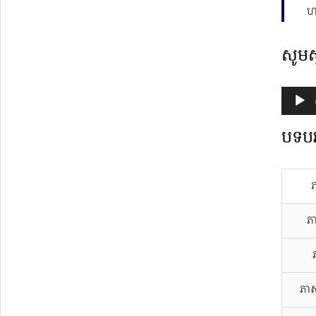
ហ
សូមស
Audio
Player
បទបរ
ភ
ភាស