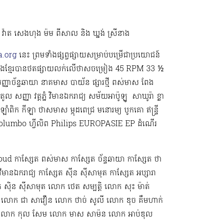
យា វ៉ាត សេងហុង ម៉ម ពីសាល និង ឃ្នង់ ស្រីនាង
.org
នេះ ព្រមទាំងផ្សព្វផ្សាយសម្រាប់បម្រើជាប្រយោជន៍
រៀងខ្មែរបានថតផ្សាយលក់លើថាសចម្រៀង 45 RPM 33 ½
្ញាច័ន្ទឆាយា នាគមាស បាយ័ន ផ្សារថ្មី ពស់មាស ពែង
ូល សញ្ញា វត្តភ្នំ វិមានឯករាជ្យ សម័យអាប៉ូឡូ ​​​ សាឃូរ៉ា ខ្លា
ាំពិក កីឡា ថាសមាស ម្កុដពេជ្រ មនោរម្យ បូកគោ ឥន្ទ្រី
ond Columbo ហ្វីលិព Philips EUROPASIE EP ដំណើរ
ud កាស្សែត ពស់មាស កាស្សែត ច័ន្ទឆាយា កាស្សែត ថា
វិមានឯករាជ្យ កាស្សែត ស៊ីន ស៊ីសាមុត កាស្សែត អប្សារា
ក ស៊ិន ស៊ីសាមុត លោក ​ថេត សម្បត្តិ លោក សុះ ម៉ាត់
លោក ជា សាវឿន លោក ថាច់ សូលី លោក ឌុច គឹមហាក់
រុន​ លោក កុល សែម លោក មាស សាម៉ន លោក អាប់ឌុល