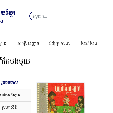
ព្រៀង
សេចក្ដីអនុញ្ញាត
អំពីក្រុមការងារ
ទំនាក់ទំនង
េហ៍តែបងមួយ
រូបថតថាស
រូបថតកាសែ្សត
រូបថតស៊ីឌី