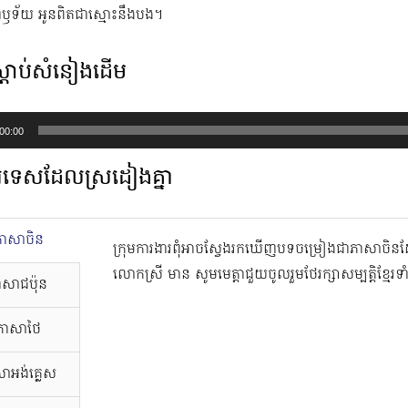
ឫទ័យ​ អូនពិតជាស្មោះនឹងបង។
្ដាប់សំនៀងដើម
00:00
ទេសដែលស្រដៀងគ្នា
ភាសាចិន
ក្រុមការងារពុំអាចស្វែងរកឃើញបទចម្រៀងជាភាសាច
លោកស្រី មាន សូមមេត្តាជួយចូលរួមថែរក្សាសម្បត្តិខ្មែរទ
ាសាជប៉ុន
ភាសាថៃ
ាអង់គ្លេស