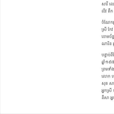
សារី ល
លីវ តឹ
ចំណែកអ្ន
ស្រី កែវ
ចោម​ច័ន្
ណារិន អ
បន្ទាប់
ឆ្នាំ១៩
ព្រមទាំ
លោក ឡោ
សុត​ សា
អ្នកស្រី
នីសា អ្