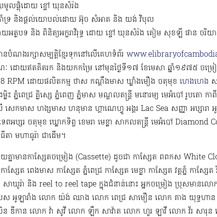
្រមូលផ្ដុំដោយ ខ្ចៅ ឃុនសំរ៉ង
ាំទ្រ និងផ្ដល់យោបល់ដោយ អ៊ុច សំអាត និង យង់ វិបុល
ាយអត្ថបទ និង ពិនិត្យអក្ខរាវិរុទ្ធ ដោយ ខ្ចៅ ឃុនសំរ៉ង គៀម សុខឡី ផាន ចរិ
ំមានបំណងរក្សាសម្បត្តិខ្មែរទុកនៅលើគេហទំព័រ
www.elibraryofcambodia
ៈ ដោយឥតគិតរក និងយកកម្រៃ នៅមុនថ្ងៃទី១៧ ខែមេសា ឆ្នាំ១៩៧៥ ចម្
 RPM​ ដោយផលិតកម្ម ថាស កណ្ដឹងមាស ឃ្លាំងមឿង ចតុមុខ
ហេងហេង
សញ
្លិះ ភ្នំពេជ្រ គ្លិស្សេ ភ្នំពេញ ភ្នំមាស មណ្ឌលតន្រ្តី មនោរម្យ មេអំបៅ រូបតោ កាពីត
ពលី សេកមាស ហង្សមាស ហនុមាន ហ្គាណេហ្វូ​ អង្គរ Lac Sea សញ្ញា អប្សារា អូឡ
ទេពអប្សរ ចតុមុខ ឃ្លោកទិព្វ ខេមរា មេខ្លា សាកលតន្ត្រី មេអំបៅ Diam
េពធីតា មហាធូរ៉ា ជាដើម​។
មួយគ្នាមានកាសែ្សតចម្រៀង (Cassette) ដូចជា កាស្សែត ពពកស White Clo
ស្សែត ពេងមាស កាស្សែត ភ្នំពេជ្រ កាស្សែត មេខ្លា កាស្សែត វត្តភ្នំ កាស្សែត 
 សាឃូរ៉ា និង reel to reel tape ក្នុងជំនាន់នោះ អ្នកចម្រៀង ប្រុសមាន​លោ
 អូឡារាំង លោក យ៉ង់ ឈាង លោក ពេជ្រ សាមឿន លោក គាង យុទ្ធហាន 
ន ឌីកាន លោក វ៉ា សូវី លោក ឡឹក សាវ៉ាត លោក ហួរ ឡាវី លោក វ័រ សា