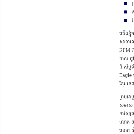
ប
គ
វ
យើងខ្ញុ
សាធារណ
RPM 78
មាស ភួងម
ធំ សិម្
Eagle 
ខ្មែរ​ ទ
ព្រមជា
សមាស កា
កាស្សែត
លោក យស
លោក យិ