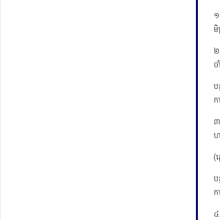
១.
មិ
២.
ចា
បន
ក
៣.
ហ
(ភ
បន
ក
៤.