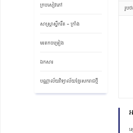
ក្របសៀវភៅ
រូប
សាស្ត្រាស្លឹករឹត – ក្រាំង
មរតកចម្រៀង
ឯកសារ
បណ្ណាល័យវិទ្យាល័យខ្មែរសករាជថ្មី​
អ
ស