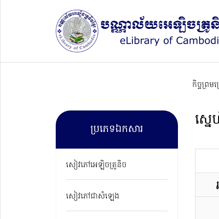
កិច្ចព្រម
ស្ន
ប្រភេទឯកសារ
សៀវភៅអេឡិចត្រូនិច
សៀវភៅជាសំឡេង