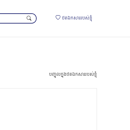
ថតឯកសាររបស់ខ្ញុំ
បញ្ចូលក្នុងថតឯកសាររបស់ខ្ញុំ