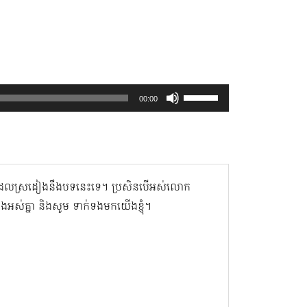
Use
00:00
Up/Down
Arrow
keys
to
ិនដែលស្រដៀងនឹងបទនេះទេ។ ប្រសិនបើអស់លោក
increase
ាំងអស់គ្នា និងសូម ទាក់ទងមកយើងខ្ញុំ។
or
decrease
volume.