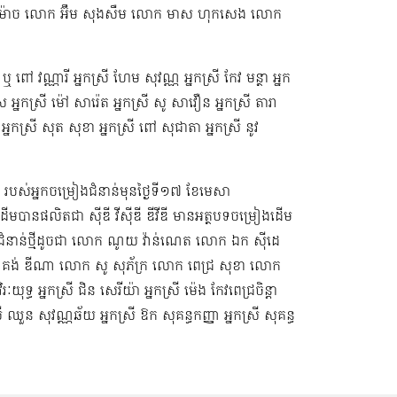
ាម៉ាច លោក អ៊ឹម សុងសឺម ​លោក មាស ហុក​សេង លោក​ ​​
ឬ ពៅ វណ្ណារី អ្នកស្រី ហែម សុវណ្ណ អ្នកស្រី កែវ មន្ថា អ្នក
ស អ្នកស្រី ម៉ៅ សារ៉េត ​អ្នកស្រី សូ សាវឿន អ្នកស្រី តារា
អ្នកស្រី​ សុត សុខា អ្នកស្រី ពៅ សុជាតា អ្នកស្រី នូវ
ី ​របស់អ្នកចម្រៀងជំនាន់មុនថ្ងៃទី១៧ ខែមេសា
មបានផលិតជា ស៊ីឌី វីស៊ីឌី ឌីវីឌី មានអត្ថបទចម្រៀងដើម
ជំនាន់​ថ្មីដូចជា លោក ណូយ វ៉ាន់ណេត លោក ឯក ស៊ីដេ​​
គង់ ឌីណា លោក សូ សុភ័ក្រ លោក ពេជ្រ សុខា លោក
 អ្នកស្រី ជិន សេរីយ៉ា អ្នកស្រី ម៉េង កែវពេជ្រចិន្តា
នកស្រី ឈួន សុវណ្ណឆ័យ អ្នកស្រី ឱក សុគន្ធកញ្ញា អ្នកស្រី សុគន្ធ