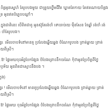
ចិត្តអូនស្នេហ៍​​ តែរូបបងមួយ ជាត្រួយថ្លើមជីវិត ឃ្លាតតែកាយ តែឥតណាយចិត្តវរ
ត្រ អូនឥតបំភ្លេចបណ្តាំ។
ក្នុងជាតិនេះ បើពិតជាគូ អូនស៊ូតែរង់ចាំ ទោះរាប់រយ ម៉ឺនសែន ខែឆ្នាំ រង់ចាំ រង់
ំ​ ចាំតែរូបបង។
្ទរ. មើលចាបទំនៅមានគូ ប្រលែងឆ្លើយឆ្លង ចំណែករូបបង ព្រាត់ឆ្ងាយ​ ព្រាត់
ាយពីស្រី។
ឱ! ផ្ទៃមេឃចុះអ័ព្ទបែកផ្សែង ចំបែងព្រោះនឹកចរណៃ កុំថាអូនប្រែចិត្តពីថ្លៃ
ឫទ័យ អូនពិតជាស្មោះនឹងបង ។
្លេង)
្ទរ​ !​ មើលចាបទំនៅ មានគូប្រលែងឆ្លើយឆ្លង ចំណែករូបបង ព្រាត់ឆ្ងាយ ព្រាត់
ាយពីស្រី។
ឱ! ផ្ទៃមេឃ ចុះអ័ព្ទបែកផ្សែង ចំបែងព្រោះនឹកចរណៃ កុំថាអូនប្រែចិត្តពីថ្លៃ