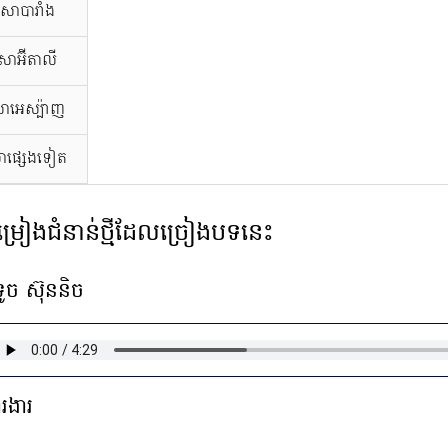
សាបារាំង
សាអ៊ីតាលី
ាអេស្ប៉ាញ
ាផ្សេងទៀត
ម្រៀងជំនាន់ថ្មីដែលច្រៀងបទនេះ
ទូច ស៊ុននិច
ារងារ