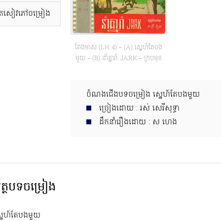
ថតសៀវភៅចម្រៀង
ពែងមាស (LH 4) – (A) ស្នេហ៍តែបង
មួយ – (B) នាំគ្នារាំ JARK – ក្របមុខ
ចំណងជើងបទចម្រៀង ស្នេហ៍តែបងមួយ
ច្រៀងដោយ : រស់​ សេរីសុទ្ធា
ដឹកនាំរឿងដោយ : ស ហេង
ត្ថបទចម្រៀង
្នេហ៍តែបងមួយ