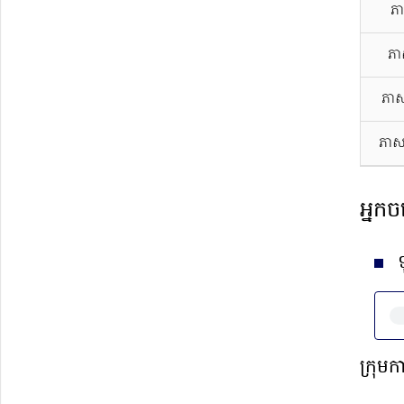
ភា
ភា
ភាស
ភាស
អ្នកច
ក្រុមក