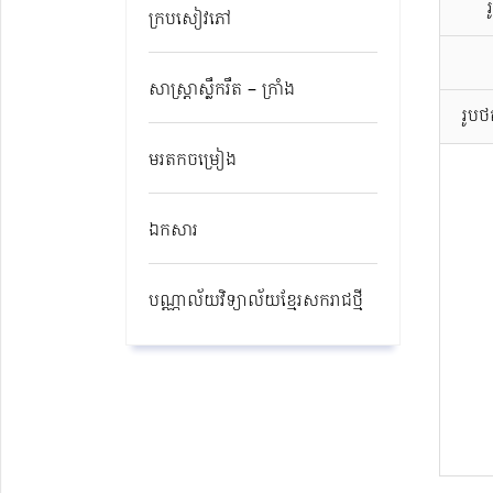
ក្របសៀវភៅ
សាស្ត្រាស្លឹករឹត – ក្រាំង
រូប
មរតកចម្រៀង
ឯកសារ
បណ្ណាល័យវិទ្យាល័យខ្មែរសករាជថ្មី​