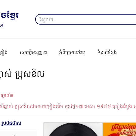
ព្រៀង
សេចក្ដីអនុញ្ញាត
អំពីក្រុមការងារ
ទំនាក់ទំនង
ឆ្នាស់ ប្រុសខិល
ម្គាល់៖
្រីឆ្នាស់ ប្រុសខិលជាបទចម្រៀងដេីម មុនថ្ងៃ១៧ មេសា ១៩៧៥ ច្រៀងដំបូង 
រូបថតថាស