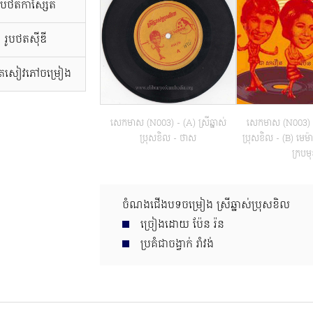
រូបថតកាសែ្សត
រូបថតស៊ីឌី
ថតសៀវភៅចម្រៀង
សេកមាស (N003) - (A) ស្រីឆ្នាស់
សេកមាស (N003) - (
ប្រុសខិល - ថាស
ប្រុសខិល - (B) មេម៉
ក្របម
ចំណងជើងបទចម្រៀង ស្រីឆ្នាស់ប្រុសខិល
ច្រៀងដោយ ប៉ែន​ រ៉ន
ប្រគំជាចង្វាក់ រាំវង់