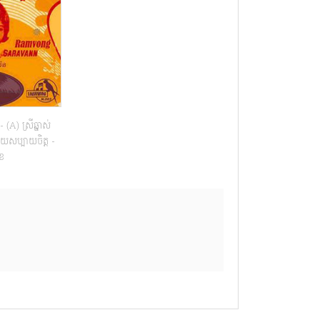
A) ស្រីឆ្នាស់
ាយសប្បាយចិត្ត -
ុខ