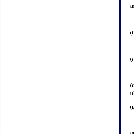
ឈ
(ប
(
(
ហ
(ភ
៣