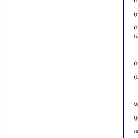
(ប
(
(
ហ
(
(
បន
អូ
ឈ