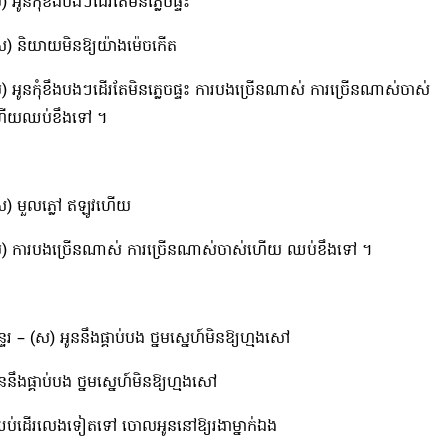
) អូនកុំខឹងបងៗដើរតែមិនភ្លេចផ្ទះ​
ស) និយាយមិនឱ្យយ៉ាងម៉េចកើត
ប) អូនកុំខឹងបងៗដើរតែមិនភ្លេចផ្ទះ​​ ការបងច្រើនណាស់​ ការច្រើនណាស់ចាស់
ើយឈប់ខឹងទៅ​ ។
ស) មួលភ្លៅ ឥឡូវហើយ
ប) ការបងច្រើនណាស់ ការច្រើនណាស់ចាស់ហើយ ឈប់ខឹងទៅ ។
្ទរ – (ស) អូននឹងផ្គាប់បង​ ថ្នមស្នេហ៍មិនឱ្យហ្មងសៅ
ននឹងផ្គាប់បង​ ថ្នមស្នេហ៍មិនឱ្យហ្មងសៅ
ប់ដើរលេងទៀតទៅ ចោលអូននៅឱ្យរងាម្នាក់ឯង