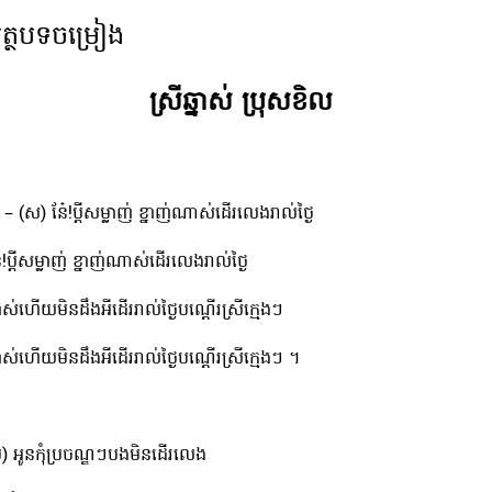
ត្ថបទចម្រៀង
ស្រីឆ្នាស់ ប្រុសខិល
– (ស) នែ៎!ប្ដីសម្លាញ់ ​ខ្នាញ់ណាស់ដើរលេងរាល់ថ្ងៃ
៎!ប្ដីសម្លាញ់ ​ខ្នាញ់ណាស់ដើរលេងរាល់ថ្ងៃ
ាស់ហើយមិនដឹងអីដើររាល់ថ្ងៃបណ្ដើរស្រីក្មេងៗ
ស់ហើយមិនដឹងអីដើររាល់ថ្ងៃបណ្ដើរស្រីក្មេងៗ ។
ប) អូនកុំប្រចណ្ឌៗបងមិនដើរលេង