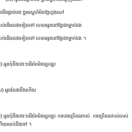
ននឹងផ្គាប់បង​ ថ្នមស្នេហ៍មិនឱ្យហ្មងសៅ
ប់ដើរលេងទៀតទៅ ចោលអូននៅឱ្យរងាម្នាក់ឯង
ប់ដើរលេងទៀតទៅ ចោលអូននៅឱ្យរងាម្នាក់ឯង ។
) អូនកុំខឹងបងៗដើរតែមិនភ្លេចផ្ទះ
ស) អូនលែងខឹងហើយ
ប) អូនកុំខឹងបងៗដើរតែមិនភ្លេចផ្ទះ​ ការបងច្រើនណាស់ ការច្រើនណាស់ចាស់
ើយឈប់ខឹងទៅ ។