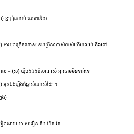
ស) ខ្នាញ់ណាស់ លោកអើយ
ប) ការបងច្រើនណាស់ ការច្រើនណាស់ចាស់ហើយឈប់ ខឹងទៅ
ោល – (ស) យ៉ីបងឯងខិលណាស់ អូនតាមមិនទាន់ទេ
ប) អូនឯងហ្នឹងក៏ឆ្នាស់ណាស់ដែរ ។
្លេង)
្រៀងដោយ ជា សាវឿន និង ប៉ែន រ៉ន