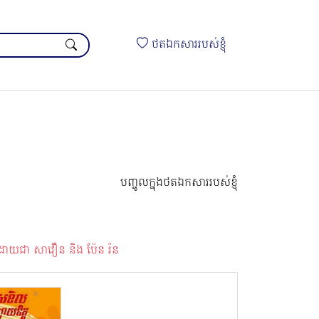
ថតឯកសាររបស់ខ្ញុំ
បញ្ចូលក្នុងថតឯកសាររបស់ខ្ញុំ
ដោយជា សាវឿន និង ប៉ែន រ៉ន