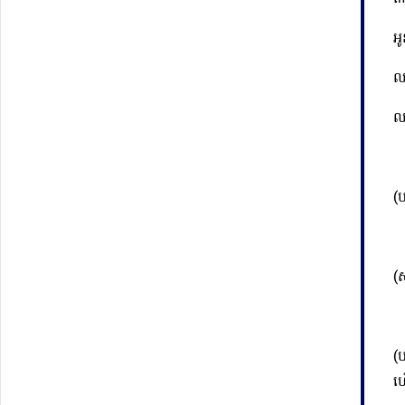
អូ
ឈ
ឈ
(ប
(
(
ហ