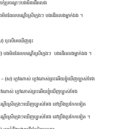
ូនកុំប្រចណ្ឌៗបងមិនដើរលេង
ងមិនដែលបណ្តើរស្រីក្មេងៗ បងដើរលេងម្នាក់ឯង ។
ស) ចុះបើគេឃើញនុះ
ប) បងមិនដែលបណ្តើរស្រីក្មេងៗ បងដើរលេងម្នាក់ឯង ។
​ – (ស) ក្ដៅណាស់​ ក្ដៅណាស់ព្រះអើយខ្ញុំឃើញច្បាស់ទែង
្ដៅណាស់​ ក្ដៅណាស់ព្រះអើយខ្ញុំឃើញច្បាស់ទែង
ណ្ដើរស្រីក្មេងៗ​ឃើញច្បាស់ទែង នៅប្រឹងប្រកែកទៀត
ណ្ដើរស្រីក្មេងៗ​ឃើញច្បាស់ទែង នៅប្រឹងប្រកែកទៀត ។