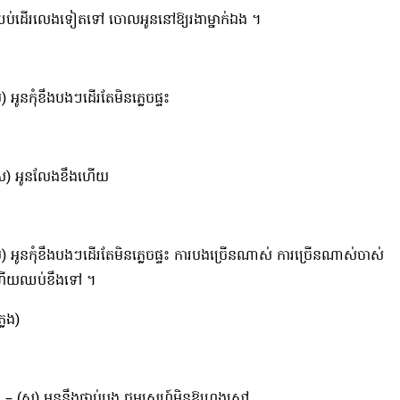
ប់ដើរលេងទៀតទៅ ចោលអូននៅឱ្យរងាម្នាក់ឯង ។
) អូនកុំខឹងបងៗដើរតែមិនភ្លេចផ្ទះ
ស) អូនលែងខឹងហើយ
ប) អូនកុំខឹងបងៗដើរតែមិនភ្លេចផ្ទះ ការបងច្រើនណាស់ ការច្រើនណាស់ចាស់
ើយឈប់ខឹងទៅ ។
្លេង)
 – (ស) អូននឹងផ្គាប់បង​ ថ្នមស្នេហ៍មិនឱ្យហ្មងសៅ