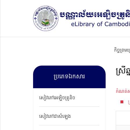
កិច្ចព្រម
ស្រី
ប្រភេទឯកសារ
កំណត់ស
សៀវភៅអេឡិចត្រូនិច
ស
សៀវភៅជាសំឡេង