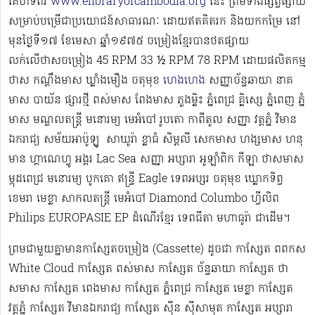
គេហទំព័រ
www.elibraryofcambodia.org
នេះ ព្រមទាំងផ្សព្វផ្សាយ
សម្រាប់បម្រើជាប្រយោជន៍សាធារណៈ ដោយឥតគិតរក និងយកកម្រៃ នៅ
មុនថ្ងៃទី១៧ ខែមេសា ឆ្នាំ១៩៧៥ ចម្រៀងខ្មែរបានថតផ្សាយ
លក់លើថាសចម្រៀង 45 RPM 33 ½ RPM 78 RPM​ ដោយផលិតកម្ម
ថាស កណ្ដឹងមាស ឃ្លាំងមឿង ចតុមុខ
ហេងហេង
សញ្ញាច័ន្ទឆាយា នាគ
មាស បាយ័ន ផ្សារថ្មី ពស់មាស ពែងមាស ភួងម្លិះ ភ្នំពេជ្រ គ្លិស្សេ ភ្នំពេញ ភ្នំ
មាស មណ្ឌលតន្រ្តី មនោរម្យ មេអំបៅ រូបតោ កាពីតូល សញ្ញា វត្តភ្នំ វិមាន
ឯករាជ្យ សម័យអាប៉ូឡូ ​​​ សាឃូរ៉ា ខ្លាធំ សិម្ពលី សេកមាស ហង្សមាស ហនុ
មាន ហ្គាណេហ្វូ​ អង្គរ Lac Sea សញ្ញា អប្សារា អូឡាំពិក កីឡា ថាសមាស
ម្កុដពេជ្រ មនោរម្យ បូកគោ ឥន្ទ្រី Eagle ទេពអប្សរ ចតុមុខ ឃ្លោកទិព្វ
ខេមរា មេខ្លា សាកលតន្ត្រី មេអំបៅ Diamond Columbo ហ្វីលិព
Philips EUROPASIE EP ដំណើរខ្មែរ​ ទេពធីតា មហាធូរ៉ា ជាដើម​។
ព្រមជាមួយគ្នាមានកាសែ្សតចម្រៀង (Cassette) ដូចជា កាស្សែត ពពកស
White Cloud កាស្សែត ពស់មាស កាស្សែត ច័ន្ទឆាយា កាស្សែត ថា
សមាស កាស្សែត ពេងមាស កាស្សែត ភ្នំពេជ្រ កាស្សែត មេខ្លា កាស្សែត
វត្តភ្នំ កាស្សែត វិមានឯករាជ្យ កាស្សែត ស៊ីន ស៊ីសាមុត កាស្សែត អប្សារា