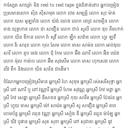
កាស្សែត សាឃូរ៉ា និង reel to reel tape ក្នុងជំនាន់នោះ អ្នកចម្រៀង
ប្រុសមាន​លោក ស៊ិន ស៊ីសាមុត លោក ​ថេត សម្បត្តិ លោក សុះ ម៉ាត់
លោក យស អូឡារាំង លោក យ៉ង់ ឈាង លោក ពេជ្រ សាមឿន លោក
គាង យុទ្ធហាន លោក ជា សាវឿន លោក ថាច់ សូលី លោក ឌុច គឹមហាក់
លោក យិន ឌីកាន លោក វ៉ា សូវី លោក ឡឹក សាវ៉ាត លោក ហួរ ឡាវី
លោក វ័រ សារុន​ លោក កុល សែម លោក មាស សាម៉ន លោក អាប់ឌុល
សារី លោក តូច តេង លោក ជុំ កែម លោក អ៊ឹង ណារី លោក អ៊ិន យ៉េង​​
លោក ម៉ុល កាម៉ាច លោក អ៊ឹម សុងសឺម ​លោក មាស ហុក​សេង លោក​ ​​
លីវ តឹក និងលោក យិន សារិន ជាដើម។
ចំណែកអ្នកចម្រៀងស្រីមាន អ្នកស្រី ហៃ សុខុម​ អ្នកស្រី រស់សេរី​សុទ្ធា អ្នក
ស្រី ពៅ ណារី ឬ ពៅ វណ្ណារី អ្នកស្រី ហែម សុវណ្ណ អ្នកស្រី កែវ មន្ថា អ្នក
ស្រី កែវ សេដ្ឋា អ្នកស្រី ឌី​សាខន អ្នកស្រី កុយ សារឹម អ្នកស្រី ប៉ែនរ៉ន អ្នក
ស្រី ហួយ មាស អ្នកស្រី ម៉ៅ សារ៉េត ​អ្នកស្រី សូ សាវឿន អ្នកស្រី តារា
ចោម​ច័ន្ទ អ្នកស្រី ឈុន វណ្ណា អ្នកស្រី សៀង ឌី អ្នកស្រី ឈូន ម៉ាឡៃ អ្នក
ស្រី យីវ​ បូផាន​ អ្នកស្រី​ សុត សុខា អ្នកស្រី ពៅ សុជាតា អ្នកស្រី នូវ