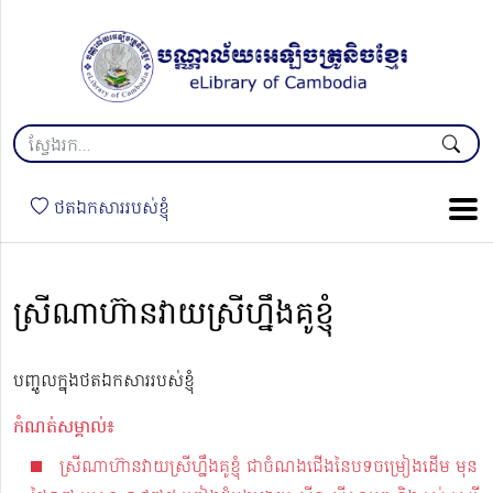
ថតឯកសាររបស់ខ្ញុំ
ស្រីណាហ៊ានវាយស្រីហ្នឹងគូខ្ញុំ
បញ្ចូលក្នុងថតឯកសាររបស់ខ្ញុំ
កំណត់សម្គាល់៖
ស្រីណាហ៊ានវាយស្រីហ្នឹងគូខ្ញុំ ជាចំណងជើងនៃបទចម្រៀងដើម មុន