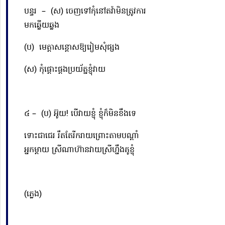
បន្ទរ –
(ស) ចេញទៅកុំនៅតវ៉ាមិនត្រូវការ
មកឆ្លើយឆ្លង
(ប) មេត្តា
សន្ដោស
ឱ្យរៀមសុំផ្សង
(ស) កុំផ្ដោះផ្ដងប្រយ័ត្នខ្ញុំវាយ
៤ –
(ប) អ៊ូយ! បើវាយខ្ញុំ ខ្ញុំក៏មិនខឹងទេ
ទោះជាជេរ រឹតតែរីករាយព្រោះតាមបណ្ដាំ
អ្នកម្ដាយ ស្រីណាហ៊ានវាយស្រីហ្នឹងគូខ្ញុំ
(ភ្លេង)