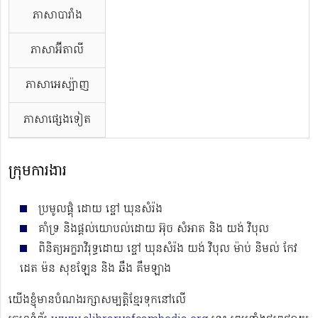
ភាសាបារាំង
ភាសាអ៊ីតាលី
ភាសាអេស្ប៉ាញ
ភាសាផ្សេងទៀត
ក្រុមការងារ
ប្រមូលផ្ដុំ ដោយ ខ្ចៅ ឃុនសំរ៉ង
គាំទ្រ និងផ្ដល់យោបល់ដោយ អ៊ុច សំអាត និង យង់ វិបុល
ពិនិត្យអក្ខរាវិរុទ្ធដោយ ខ្ចៅ ឃុនសំរ៉ង យង់ វិបុល ម៉ាប់ និមល់ កែវ
ដេត ម៉ន សុខឡែន និង ឆឹង គឹមឡាង
យើងខ្ញុំមានបំណងរក្សាសម្បត្តិខ្មែរទុកនៅលើ