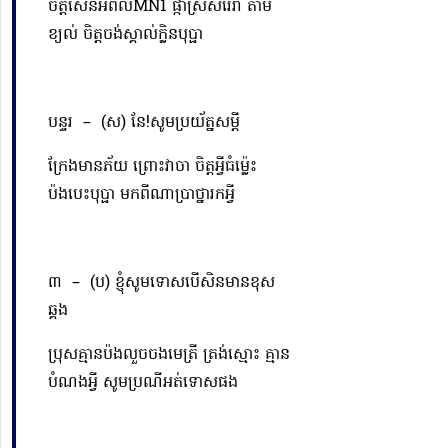
ចិត្តសែនអំពល់MN1
ផ្កាស្រស់រេរាំ តាម
ខ្យល់ ចិត្តចង់ស្គាល់ក្លិនបុប្ផា
បន្ទរ –
(ស) នែ!សូមប្រយ័ត្នសម្ដី
ក្រែងមានភ័យ ព្រោះវាចា ចិត្តអ្វីធំម្ល៉េះ
ប៉ងបេះបុប្ផា មកពីណាប្រាថ្នារកអ្វី
៣ –
(ប) ខ្ញុំសូមទោសបើសិនមានខុស
ឆ្គង
ប្រុសគ្មានប៉ងលួចចងមេត្រី ត្រង់ស្មោះ គ្មាន
បំណងអ្វី សូមប្រណីអត់ទោសផង