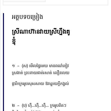
អត្ថបទចម្រៀង
ស្រីណាហ៊ានវាយស្រីហ្នឹងគូ
ខ្ញុំ
១ –
(ស) មើលផ្ទៃមេឃ មានពណ៌ខៀវ
ស្រងាត់ ព្រះពាយផាត់រសាត់ លឿនលយ
ផ្ការីកក្រអូបសុសសាយ ឱរាឆ្ងាយក្ដីកង្វល់
២ –
(ប) ហ៊ឺ…ហ៊ឺ…ហ៊ឺ…
ក្រអូបពិតៗ