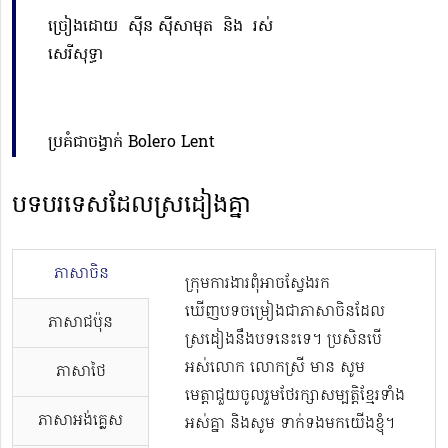
ច្រៀងដោយ​ ស៊ីន ស៊ីសាមុត និង រស់
សេរីសុទ្ធា
ប្រគំជាចង្វាក់ Bolero Lent
បទបរទេសដែលស្រដៀងគ្នា
ភាសាចិន
ក្រុមការងារពុំអាចស្វែងរក
ឃើញបទចម្រៀងជាភាសាចិនដែល
ភាសាជប៉ុន
ស្រដៀងនឹងបទនេះទេ។ ប្រសិនបើ
អស់លោក លោកស្រី មាន សូម
ភាសាថៃ
មេត្តាជួយចូលរួមថែរក្សាសម្បត្តិខ្មែរទាំង
ភាសាអង់គ្លេស
អស់គ្នា និងសូម ទាក់ទងមកយើងខ្ញុំ។