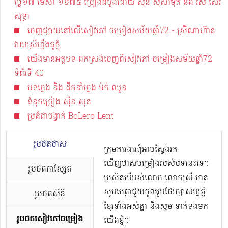
ថ្ងៃ១៧ មេសា ១៩៧៥ ច្រៀងដំបូងដោយ ស៊ីន ស៊ីសាមុត និង រស់ សេរី
សុទ្ធា
ចេញផ្សាយនៅលើសៀវភៅ ចម្រៀងសម័យឆ្នាំ72​ - ស្រីណាហ៊ាន
វាយស្រីហ្នឹងគូខ្ញុំ
យើងមានអត្ថបទ ដកស្រង់ចេញពីសៀវភៅ ចម្រៀងសម័យឆ្នាំ72
ទំព័រទី​ 40
បទភ្លេង និង ដឹកនាំភ្លេង​ ម៉ក់ ឈួន
ទំនុកច្រៀង ស៊ីន សុន
ប្រគំជាចង្វាក់ BoLero Lent
រូបថតថាស
ក្រុមការងារពុំអាចស្វែងរក
ឃើញថាសចម្រៀងរបស់បទនេះទេ។
រូបថតកាសែ្សត
ប្រសិនបើអស់លោក លោកស្រី មាន
សូមមេត្តាជួយចូលរួមថែរក្សាសម្បត្តិ
រូបថតស៊ីឌី
ខ្មែរទាំងអស់គ្នា និងសូម ទាក់ទងមក
រូបថតសៀវភៅចម្រៀង
យើងខ្ញុំ។