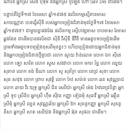
ណារិន អ្នកស្រី សេង បុទុម និងអ្នកស្រី ប៉ូឡែត ហៅ Sav Dei ជាដើម។
បន្ទាប់​ពីថ្ងៃទី១៧ ខែមេសា ឆ្នាំ១៩៧៥​ ផលិតកម្មរស្មីពានមាស
សាយណ្ណារា បានធ្វើស៊ីឌី ​របស់អ្នកចម្រៀងជំនាន់មុនថ្ងៃទី១៧ ខែមេសា
ឆ្នាំ១៩៧៥។ ជាមួយគ្នាផងដែរ ផលិតកម្ម រស្មីហង្សមាស ចាបមាស រៃមាស​
ឆ្លងដែន ជាដើមបានផលិតជា ស៊ីឌី វីស៊ីឌី ឌីវីឌី មានអត្ថបទចម្រៀងដើម
ព្រមទាំងអត្ថបទចម្រៀងខុសពីមុន​ខ្លះៗ ហើយច្រៀងដោយអ្នកជំនាន់មុន
និងអ្នកចម្រៀងជំនាន់​ថ្មីដូចជា លោក ណូយ វ៉ាន់ណេត លោក ឯក ស៊ីដេ​​
លោក ឡោ សារិត លោក​​ សួស សងវាចា​ លោក មករា រ័ត្ន លោក ឈួយ
សុភាព លោក គង់ ឌីណា លោក សូ សុភ័ក្រ លោក ពេជ្រ សុខា លោក
សុត​ សាវុឌ លោក ព្រាប សុវត្ថិ លោក កែវ សារ៉ាត់ លោក ឆន សុវណ្ណរាជ
លោក ឆាយ វិរៈយុទ្ធ អ្នកស្រី ជិន សេរីយ៉ា អ្នកស្រី ម៉េង កែវពេជ្រចិន្តា អ្នក
ស្រី ទូច ស្រីនិច អ្នកស្រី ហ៊ឹម ស៊ីវន កញ្ញា​ ទៀងមុំ សុធាវី​​​ អ្នកស្រី អឿន
ស្រីមុំ អ្នកស្រី ឈួន សុវណ្ណឆ័យ អ្នកស្រី ឱក សុគន្ធកញ្ញា អ្នកស្រី សុគន្ធ
នីសា អ្នកស្រី សាត សេរីយ៉ង​ និងអ្នកស្រី​ អ៊ុន សុផល ជាដើម។