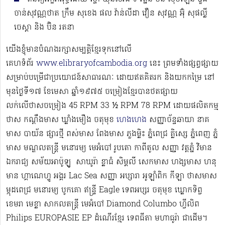
ចាន់សុវណ្ណថាត ក្រឹម សុខេង ផល វ៉ាន់លីដា វឿន សុវណ្ណ អ៊ុំ សុផល្លី
ចេស្ដា និង ប៊ិន រតនា
យើងខ្ញុំមានបំណងរក្សាសម្បត្តិខ្មែរទុកនៅលើ
គេហទំព័រ
www.elibraryofcambodia.org
នេះ ព្រមទាំងផ្សព្វផ្សាយ
សម្រាប់បម្រើជាប្រយោជន៍សាធារណៈ ដោយឥតគិតរក និងយកកម្រៃ នៅ
មុនថ្ងៃទី១៧ ខែមេសា ឆ្នាំ១៩៧៥ ចម្រៀងខ្មែរបានថតផ្សាយ
លក់លើថាសចម្រៀង 45 RPM 33 ½ RPM 78 RPM​ ដោយផលិតកម្ម
ថាស កណ្ដឹងមាស ឃ្លាំងមឿង ចតុមុខ
ហេងហេង
សញ្ញាច័ន្ទឆាយា នាគ
មាស បាយ័ន ផ្សារថ្មី ពស់មាស ពែងមាស ភួងម្លិះ ភ្នំពេជ្រ គ្លិស្សេ ភ្នំពេញ ភ្នំ
មាស មណ្ឌលតន្រ្តី មនោរម្យ មេអំបៅ រូបតោ កាពីតូល សញ្ញា វត្តភ្នំ វិមាន
ឯករាជ្យ សម័យអាប៉ូឡូ ​​​ សាឃូរ៉ា ខ្លាធំ សិម្ពលី សេកមាស ហង្សមាស ហនុ
មាន ហ្គាណេហ្វូ​ អង្គរ Lac Sea សញ្ញា អប្សារា អូឡាំពិក កីឡា ថាសមាស
ម្កុដពេជ្រ មនោរម្យ បូកគោ ឥន្ទ្រី Eagle ទេពអប្សរ ចតុមុខ ឃ្លោកទិព្វ
ខេមរា មេខ្លា សាកលតន្ត្រី មេអំបៅ Diamond Columbo ហ្វីលិព
Philips EUROPASIE EP ដំណើរខ្មែរ​ ទេពធីតា មហាធូរ៉ា ជាដើម​។