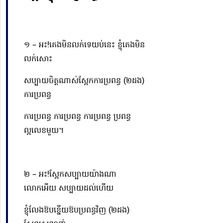
១ – អះ!គេងមិនលក់ទេយប់នេះ ខ្ញុំគេងមិន
លក់សោះ
សប្បាយចិត្តណាស់ស្អែកការប្រពន្ធ (២ដង)
ការប្រពន្ធ
ការប្រពន្ធ ការប្រពន្ធ ការប្រពន្ធ ប្រពន្ធ
ល្អលេខមួយ។
២ – អះ!ស្អែកសប្បាយយ៉ាងណា
លោកអើយ សប្បាយដល់ហើយ
ខ្ញុំលែងឱបខ្នើយឱបប្រពន្ធវិញ (២ដង)