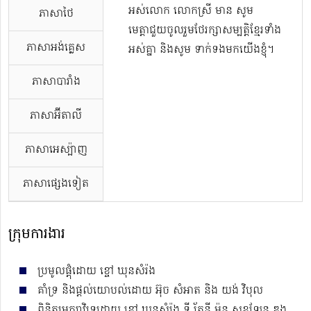
អស់លោក លោកស្រី មាន សូម
ភាសាថៃ
មេត្តាជួយចូលរួមថែរក្សាសម្បត្តិខ្មែរទាំង
ភាសាអង់គ្លេស
អស់គ្នា និងសូម ទាក់ទងមកយើងខ្ញុំ។
ភាសាបារាំង
ភាសាអ៊ីតាលី
ភាសាអេស្ប៉ាញ
ភាសាផ្សេងទៀត
ក្រុមការងារ
ប្រមូលផ្ដុំដោយ ខ្ចៅ ឃុនសំរ៉ង
គាំទ្រ និងផ្ដល់យោបល់ដោយ អ៊ុច សំអាត និង យង់ វិបុល
ពិនិត្យអក្ខរាវិរុទ្ធដោយ ខ្ចៅ ឃុនសំរ៉ង ទី រ័ត្ននី ម៉ន សុខឡែន ឌួង