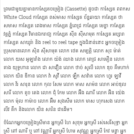
ព្រមជាមួយគ្នាមានកាសែ្សតចម្រៀង (Cassette) ដូចជា កាស្សែត ពពកស
White Cloud កាស្សែត ពស់មាស កាស្សែត ច័ន្ទឆាយា កាស្សែត ថា
សមាស កាស្សែត ពេងមាស កាស្សែត ភ្នំពេជ្រ កាស្សែត មេខ្លា កាស្សែត
វត្តភ្នំ កាស្សែត វិមានឯករាជ្យ កាស្សែត ស៊ីន ស៊ីសាមុត កាស្សែត អប្សារា
កាស្សែត សាឃូរ៉ា និង reel to reel tape ក្នុងជំនាន់នោះ អ្នកចម្រៀង
ប្រុសមាន​លោក ស៊ិន ស៊ីសាមុត លោក ​ថេត សម្បត្តិ លោក សុះ ម៉ាត់
លោក យស អូឡារាំង លោក យ៉ង់ ឈាង លោក ពេជ្រ សាមឿន លោក
គាង យុទ្ធហាន លោក ជា សាវឿន លោក ថាច់ សូលី លោក ឌុច គឹមហាក់
លោក យិន ឌីកាន លោក វ៉ា សូវី លោក ឡឹក សាវ៉ាត លោក ហួរ ឡាវី
លោក វ័រ សារុន​ លោក កុល សែម លោក មាស សាម៉ន លោក អាប់ឌុល
សារី លោក តូច តេង លោក ជុំ កែម លោក អ៊ឹង ណារី លោក អ៊ិន យ៉េង​​
លោក ម៉ុល កាម៉ាច លោក អ៊ឹម សុងសឺម ​លោក មាស ហុក​សេង លោក​ ​​
លីវ តឹក និងលោក យិន សារិន ជាដើម។
ចំណែកអ្នកចម្រៀងស្រីមាន អ្នកស្រី ហៃ សុខុម​ អ្នកស្រី រស់សេរី​សុទ្ធា អ្នក
ស្រី ពៅ ណារី ឬ ពៅ វណ្ណារី អ្នកស្រី ហែម សុវណ្ណ អ្នកស្រី កែវ មន្ថា អ្នក