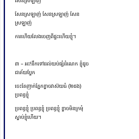
សែនស្រឡាញ់
សែនស្រឡាញ់ សែនស្រឡាញ់ សែន
ស្រឡាញ់
ការហើយលែងចេញពីផ្ទះហើយខ្ញុំ។
៣ – អះ!នឹកទៅដល់យប់ផ្សំដំណេក ខ្ញុំដូច
ជាភ័យប្លែក
ចេះតែញាក់ភ្នែកខ្លាចវាស៊យធំ (២ដង)
ប្រពន្ធខ្ញុំ
ប្រពន្ធខ្ញុំ ប្រពន្ធខ្ញុំ ប្រពន្ធខ្ញុំ ខ្លាចមិនក្រមុំ
ស្លាប់ខ្ញុំហើយ។