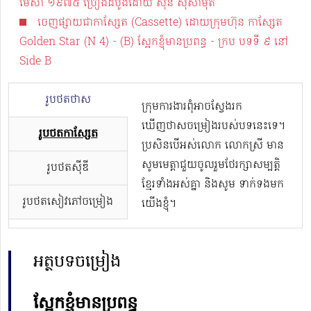
មេសា ១៩៧៥ ច្រៀងដំបូងដោយ ស៊ីន ស៊ីសាមុត
ចេញផ្សាយជាកាស្សែត (Cassette) ដោយក្រុមហ៊ុន កាសែ្សត
Golden Star (N 4) - (B) ស្អែកខ្ញុំមានប្រពន្ធ - ក្រប បទទី ៩ នៅ
Side B
រូបថតថាស
ក្រុមការងារពុំអាចស្វែងរក
ឃើញថាសចម្រៀងរបស់បទនេះទេ។
រូបថតកាសែ្សត
ប្រសិនបើអស់លោក លោកស្រី មាន
សូមមេត្តាជួយចូលរួមថែរក្សាសម្បត្តិ
រូបថតស៊ីឌី
ខ្មែរទាំងអស់គ្នា និងសូម ទាក់ទងមក
រូបថតសៀវភៅចម្រៀង
យើងខ្ញុំ។
អត្ថបទចម្រៀង
ស្អែកខ្ញុំមានប្រពន្ធ