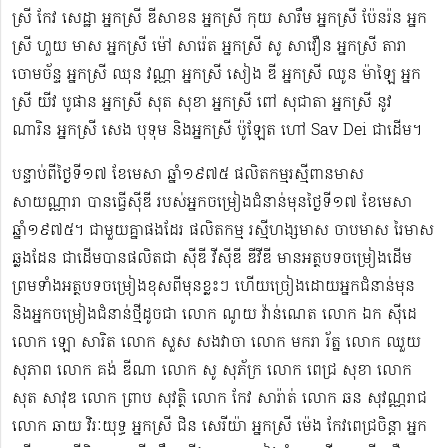
ស្រី កែវ សេដ្ឋា អ្នកស្រី ឌី​សាខន អ្នកស្រី កុយ សារឹម អ្នកស្រី ប៉ែនរ៉ន អ្នក
ស្រី ហួយ មាស អ្នកស្រី ម៉ៅ សារ៉េត ​អ្នកស្រី សូ សាវឿន អ្នកស្រី តារា
ចោម​ច័ន្ទ អ្នកស្រី ឈុន វណ្ណា អ្នកស្រី សៀង ឌី អ្នកស្រី ឈូន ម៉ាឡៃ អ្នក
ស្រី យីវ​ បូផាន​ អ្នកស្រី​ សុត សុខា អ្នកស្រី ពៅ សុជាតា អ្នកស្រី នូវ
ណារិន អ្នកស្រី សេង បុទុម និងអ្នកស្រី ប៉ូឡែត ហៅ Sav Dei ជាដើម។
បន្ទាប់​ពីថ្ងៃទី១៧ ខែមេសា ឆ្នាំ១៩៧៥​ ផលិតកម្មរស្មីពានមាស
សាយណ្ណារា បានធ្វើស៊ីឌី ​របស់អ្នកចម្រៀងជំនាន់មុនថ្ងៃទី១៧ ខែមេសា
ឆ្នាំ១៩៧៥។ ជាមួយគ្នាផងដែរ ផលិតកម្ម រស្មីហង្សមាស ចាបមាស រៃមាស​
ឆ្លងដែន ជាដើមបានផលិតជា ស៊ីឌី វីស៊ីឌី ឌីវីឌី មានអត្ថបទចម្រៀងដើម
ព្រមទាំងអត្ថបទចម្រៀងខុសពីមុន​ខ្លះៗ ហើយច្រៀងដោយអ្នកជំនាន់មុន
និងអ្នកចម្រៀងជំនាន់​ថ្មីដូចជា លោក ណូយ វ៉ាន់ណេត លោក ឯក ស៊ីដេ​​
លោក ឡោ សារិត លោក​​ សួស សងវាចា​ លោក មករា រ័ត្ន លោក ឈួយ
សុភាព លោក គង់ ឌីណា លោក សូ សុភ័ក្រ លោក ពេជ្រ សុខា លោក
សុត​ សាវុឌ លោក ព្រាប សុវត្ថិ លោក កែវ សារ៉ាត់ លោក ឆន សុវណ្ណរាជ
លោក ឆាយ វិរៈយុទ្ធ អ្នកស្រី ជិន សេរីយ៉ា អ្នកស្រី ម៉េង កែវពេជ្រចិន្តា អ្នក