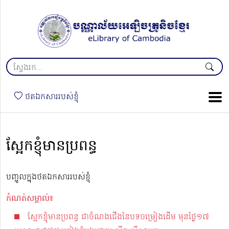
ថតឯកសាររបស់ខ្ញុំ
ស្អែកខ្ញុំមានប្រពន្ធ
បញ្ចូលក្នុងថតឯកសាររបស់ខ្ញុំ
កំណត់សម្គាល់៖
ស្អែកខ្ញុំមានប្រពន្ធ ជាចំណងជើងនៃបទចម្រៀងដើម មុនថ្ងៃ១៧