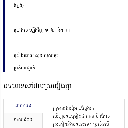
(ភ្លេង)
ច្រៀងសាឡើងវិញ ១ ២ និង ៣
ច្រៀងដោយ ស៊ីន ស៊ីសាមុត
ប្រគំជាចង្វាក់
បទបរទេសដែលស្រដៀងគ្នា
ភាសាចិន
ក្រុមការងារពុំអាចស្វែងរក
ឃើញបទចម្រៀងជាភាសាចិនដែល
ភាសាជប៉ុន
ស្រដៀងនឹងបទនេះទេ។ ប្រសិនបើ