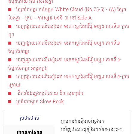
ដំបូងដោយ រស់ សេរីសុទ្ធា
ស្អែកបែកគ្នា កាស្សែត White Cloud (No 75-5) - (A) ស្អែក
បែកគ្នា - ក្រប - កាស្សែត បទទី ៣ នៅ Side A
ចេញផ្សាយនៅលើសៀវភៅ មរតកស្នាដៃកវីរៀមច្បង ភាគទី២-ក្រប
មុខ
ចេញផ្សាយនៅលើសៀវភៅ មរតកស្នាដៃកវីរៀមច្បង ភាគទី២-
ស្អែកបែកគ្នា
ចេញផ្សាយនៅលើសៀវភៅ មរតកស្នាដៃកវីរៀមច្បង ភាគទី២-
ស្អែកបែកគ្នា-អក្សរភ្លេង
ចេញផ្សាយនៅលើសៀវភៅ មរតកស្នាដៃកវីរៀមច្បង ភាគទី២-ក្រប
ក្រោយ
ដឹកនាំវង់ភ្លេងប្រគំដោយ ងិន សុខគ្រវ៉ារ
ប្រគំជាចង្វាក់ Slow Rock
រូបថតថាស
ក្រុមការងារពុំអាចស្វែងរក
ឃើញថាសចម្រៀងរបស់បទនេះទេ។
រូបថតកាសែ្សត