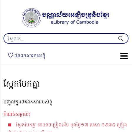
ថតឯកសាររបស់ខ្ញុំ
ស្អែកបែកគ្នា
បញ្ចូលក្នុងថតឯកសាររបស់ខ្ញុំ
កំណត់សម្គាល់៖
ស្អែកបែកគ្នា ជាបទចម្រៀងដើម មុនថ្ងៃ១៧ មេសា ១៩៧៥ ច្រៀង