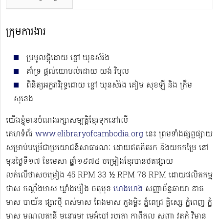
ក្រុមការងារ
ប្រមូលផ្ដុំដោយ ខ្ចៅ ឃុនសំរ៉ង
គាំទ្រ ផ្ដល់យោបល់ដោយ យង់ វិបុល
ពិនិត្យអក្ខរាវិរុទ្ធដោយ ខ្ចៅ ឃុនសំរ៉ង គៀម សុខឡី​​​​​​ និង ក្រឹម
សុខេង
យើងខ្ញុំមានបំណងរក្សាសម្បត្តិខ្មែរទុកនៅលើ
គេហទំព័រ
www.elibraryofcambodia.org
នេះ ព្រមទាំងផ្សព្វផ្សាយ
សម្រាប់បម្រើជាប្រយោជន៍សាធារណៈ ដោយឥតគិតរក និងយកកម្រៃ នៅ
មុនថ្ងៃទី១៧ ខែមេសា ឆ្នាំ១៩៧៥ ចម្រៀងខ្មែរបានថតផ្សាយ
លក់លើថាសចម្រៀង 45 RPM 33 ½ RPM 78 RPM​ ដោយផលិតកម្ម
ថាស កណ្ដឹងមាស ឃ្លាំងមឿង ចតុមុខ
ហេងហេង
សញ្ញាច័ន្ទឆាយា នាគ
មាស បាយ័ន ផ្សារថ្មី ពស់មាស ពែងមាស ភួងម្លិះ ភ្នំពេជ្រ គ្លិស្សេ ភ្នំពេញ ភ្នំ
មាស មណ្ឌលតន្រ្តី មនោរម្យ មេអំបៅ រូបតោ កាពីតូល សញ្ញា វត្តភ្នំ វិមាន