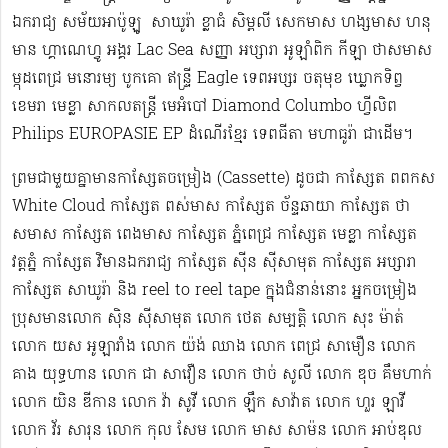
ឯករាជ្យ សម័យអាប៉ូឡូ ​​​ សាឃូរ៉ា ខ្លាធំ សិម្ពលី សេកមាស ហង្សមាស ហនុ
មាន ហ្គាណេហ្វូ​ អង្គរ Lac Sea សញ្ញា អប្សារា អូឡាំពិក កីឡា ថាសមាស
ម្កុដពេជ្រ មនោរម្យ បូកគោ ឥន្ទ្រី Eagle ទេពអប្សរ ចតុមុខ ឃ្លោកទិព្វ
ខេមរា មេខ្លា សាកលតន្ត្រី មេអំបៅ Diamond Columbo ហ្វីលិព
Philips EUROPASIE EP ដំណើរខ្មែរ​ ទេពធីតា មហាធូរ៉ា ជាដើម​។
ព្រមជាមួយគ្នាមានកាសែ្សតចម្រៀង (Cassette) ដូចជា កាស្សែត ពពកស
White Cloud កាស្សែត ពស់មាស កាស្សែត ច័ន្ទឆាយា កាស្សែត ថា
សមាស កាស្សែត ពេងមាស កាស្សែត ភ្នំពេជ្រ កាស្សែត មេខ្លា កាស្សែត
វត្តភ្នំ កាស្សែត វិមានឯករាជ្យ កាស្សែត ស៊ីន ស៊ីសាមុត កាស្សែត អប្សារា
កាស្សែត សាឃូរ៉ា និង reel to reel tape ក្នុងជំនាន់នោះ អ្នកចម្រៀង
ប្រុសមាន​លោក ស៊ិន ស៊ីសាមុត លោក ​ថេត សម្បត្តិ លោក សុះ ម៉ាត់
លោក យស អូឡារាំង លោក យ៉ង់ ឈាង លោក ពេជ្រ សាមឿន លោក
គាង យុទ្ធហាន លោក ជា សាវឿន លោក ថាច់ សូលី លោក ឌុច គឹមហាក់
លោក យិន ឌីកាន លោក វ៉ា សូវី លោក ឡឹក សាវ៉ាត លោក ហួរ ឡាវី
លោក វ័រ សារុន​ លោក កុល សែម លោក មាស សាម៉ន លោក អាប់ឌុល