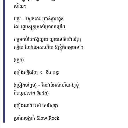
ហើយ។
បន្ទរ – ស្អែកនេះ ព្រាត់គ្នារហូត
លែងជួបភក្ត្រស្រស់ត្រាណត្រើយ
កម្មមកបំបែក
ឱ្យ
ឃ្លាត ឃ្លាតទៅមិនវិលវិញ
ឡើយ វិលវល់អស់ហើយ
ឱ្យ
ខ្ញុំគិតម្ដេចទៅ។
(ភ្លេង)
ច្រៀងឡើងវិញ ១ និង បន្ទរ
(ច្រៀងបន្ថែម) – វិលវល់អស់ហើយ
ឱ្យ
ខ្ញុំ
គិតម្ដេចទៅ។ (២ដង)
ច្រៀងដោយ រស់ សេរីសុទ្ធា
ប្រគំជាចង្វាក់ Slow Rock