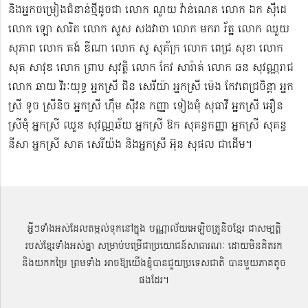
និងអ្នកចម្រៀងជំនាន់​ថ្មីដូចជា លោក ណូយ វ៉ាន់ណេត លោក ឯក ស៊ីដេ​​
លោក ឡោ សារិត លោក​​ សួស សងវាចា​ លោក មករា រ័ត្ន លោក ឈួយ
សុភាព លោក គង់ ឌីណា លោក សូ សុភ័ក្រ លោក ពេជ្រ សុខា លោក
សុត​ សាវុឌ លោក ព្រាប សុវត្ថិ លោក កែវ សារ៉ាត់ លោក ឆន សុវណ្ណរាជ
លោក ឆាយ វិរៈយុទ្ធ អ្នកស្រី ជិន សេរីយ៉ា អ្នកស្រី ម៉េង កែវពេជ្រចិន្តា អ្នក
ស្រី ទូច ស្រីនិច អ្នកស្រី ហ៊ឹម ស៊ីវន កញ្ញា​ ទៀងមុំ សុធាវី​​​ អ្នកស្រី អឿន
ស្រីមុំ អ្នកស្រី ឈួន សុវណ្ណឆ័យ អ្នកស្រី ឱក សុគន្ធកញ្ញា អ្នកស្រី សុគន្ធ
នីសា អ្នកស្រី សាត សេរីយ៉ង​ និងអ្នកស្រី​ អ៊ុន សុផល ជាដើម។
អ្វីៗទាំងអស់ដែលតម្កល់ទុកនៅក្នុង បណ្ណាល័យអេឡិចត្រូនិចខ្មែរ ជាសម្បតិ្ត
របស់ខ្មែរទាំងអស់គ្នា សម្រាប់បម្រើជាប្រយោជន៍សាធារណៈ ដោយមិនគិតរក
និងយកកម្រៃ ព្រមទាំង អាចឱ្យយើងខ្ញុំបានជួយប្រទេសជាតិ បានមួយភាគតូច
ផងដែរ។