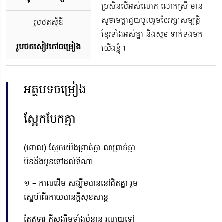
ប្រសិនបើអស់លោក លោកស្រី មាន
សូមមេត្តាជួយចូលរួមថែរក្សាសម្បត្តិ
រូបថតស៊ីឌី
ខ្មែរទាំងអស់គ្នា និងសូម ទាក់ទងមក
រូបថតសៀវភៅចម្រៀង
យើងខ្ញុំ។
អត្ថបទចម្រៀង
ស្អែកបែកគ្នា
(ពោល) ស្អែកយើងព្រាត់គ្នា
លាព្រាត់គ្នា
មិនដឹងអូនទៅដល់ទីណា
១ – កាលដើម សង្ឃឹមបាននៅជិតគ្នា
រួម
ស្នេហ៍
ពីរកាយ
បានក្ដីសុខសាន្ដ
តែឥឡូវ ក្ដីសង្ឃឹមទាំងប៉ុន្មាន
រលាយទៅ