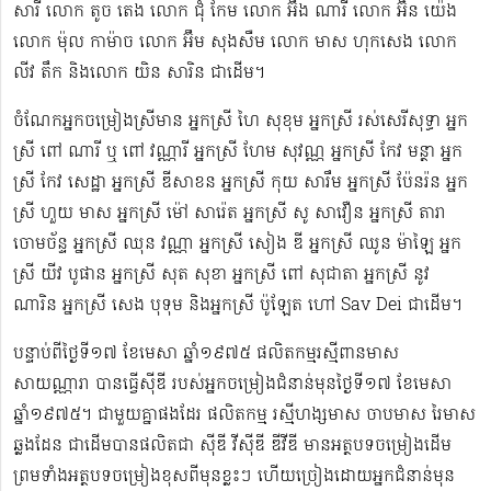
សារី លោក តូច តេង លោក ជុំ កែម លោក អ៊ឹង ណារី លោក អ៊ិន យ៉េង​​
លោក ម៉ុល កាម៉ាច លោក អ៊ឹម សុងសឺម ​លោក មាស ហុក​សេង លោក​ ​​
លីវ តឹក និងលោក យិន សារិន ជាដើម។
ចំណែកអ្នកចម្រៀងស្រីមាន អ្នកស្រី ហៃ សុខុម​ អ្នកស្រី រស់សេរី​សុទ្ធា អ្នក
ស្រី ពៅ ណារី ឬ ពៅ វណ្ណារី អ្នកស្រី ហែម សុវណ្ណ អ្នកស្រី កែវ មន្ថា អ្នក
ស្រី កែវ សេដ្ឋា អ្នកស្រី ឌី​សាខន អ្នកស្រី កុយ សារឹម អ្នកស្រី ប៉ែនរ៉ន អ្នក
ស្រី ហួយ មាស អ្នកស្រី ម៉ៅ សារ៉េត ​អ្នកស្រី សូ សាវឿន អ្នកស្រី តារា
ចោម​ច័ន្ទ អ្នកស្រី ឈុន វណ្ណា អ្នកស្រី សៀង ឌី អ្នកស្រី ឈូន ម៉ាឡៃ អ្នក
ស្រី យីវ​ បូផាន​ អ្នកស្រី​ សុត សុខា អ្នកស្រី ពៅ សុជាតា អ្នកស្រី នូវ
ណារិន អ្នកស្រី សេង បុទុម និងអ្នកស្រី ប៉ូឡែត ហៅ Sav Dei ជាដើម។
បន្ទាប់​ពីថ្ងៃទី១៧ ខែមេសា ឆ្នាំ១៩៧៥​ ផលិតកម្មរស្មីពានមាស
សាយណ្ណារា បានធ្វើស៊ីឌី ​របស់អ្នកចម្រៀងជំនាន់មុនថ្ងៃទី១៧ ខែមេសា
ឆ្នាំ១៩៧៥។ ជាមួយគ្នាផងដែរ ផលិតកម្ម រស្មីហង្សមាស ចាបមាស រៃមាស​
ឆ្លងដែន ជាដើមបានផលិតជា ស៊ីឌី វីស៊ីឌី ឌីវីឌី មានអត្ថបទចម្រៀងដើម
ព្រមទាំងអត្ថបទចម្រៀងខុសពីមុន​ខ្លះៗ ហើយច្រៀងដោយអ្នកជំនាន់មុន