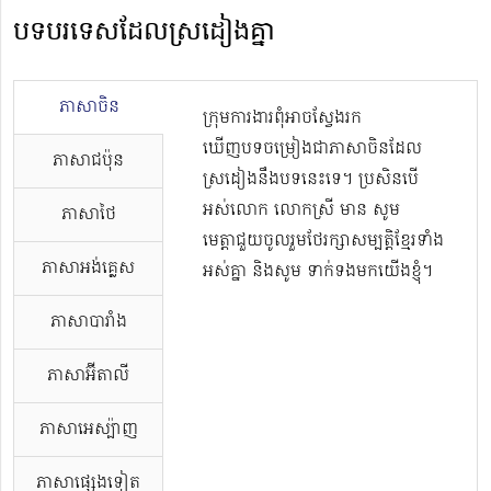
បទបរទេសដែលស្រដៀងគ្នា
ភាសាចិន
ក្រុមការងារពុំអាចស្វែងរក
ឃើញបទចម្រៀងជាភាសាចិនដែល
ភាសាជប៉ុន
ស្រដៀងនឹងបទនេះទេ។ ប្រសិនបើ
អស់លោក លោកស្រី មាន សូម
ភាសាថៃ
មេត្តាជួយចូលរួមថែរក្សាសម្បត្តិខ្មែរទាំង
ភាសាអង់គ្លេស
អស់គ្នា និងសូម ទាក់ទងមកយើងខ្ញុំ។
ភាសាបារាំង
ភាសាអ៊ីតាលី
ភាសាអេស្ប៉ាញ
ភាសាផ្សេងទៀត