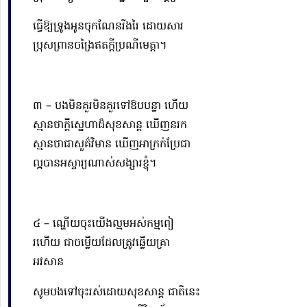
ធ្វើឱ្យទ្រូងអូនចុកណែនរីងរៃ ដោយសារ
ប្រុសព្រានចង្រៃឥតក្តីប្រណីមេត្តា។
៣ – បងមិនគួរមិនគួរទៅឱបបន្លា ហើយ
ស្មានថាក្តីស្នេហាដ៏សុខសាន្ត ឃើញនរក
ស្មានថាជាសួគ៌វិមាន ឃើញអាក្រក់ប្រែជា
ល្អបានអស្ចារ្យណាស់សង្សារខ្ញុំ។
៤ – ណ្ហើយចុះយើងល្មមអស់កម្មពៀ
រហើយ ជាចម្លើយដែលត្រូវឆ្លើយគ្រា
អវសាន
សូមបងទៅចុះរស់ដោយសុខសាន្ត ជាតិនេះ