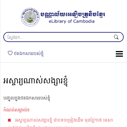
ថតឯកសាររបស់ខ្ញុំ
អស្ចារ្យណាស់សង្សារខ្ញុំ
បញ្ចូលក្នុងថតឯកសាររបស់ខ្ញុំ
កំណត់សម្គាល់៖
អស្ចារ្យណាស់សង្សារខ្ញុំ ជាបទចម្រៀងដើម មុនថ្ងៃ១៧ មេសា