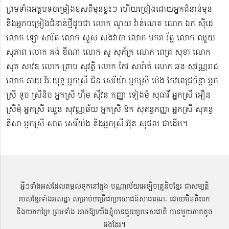
ព្រមទាំងអត្ថបទចម្រៀងខុសពីមុន​ខ្លះៗ ហើយច្រៀងដោយអ្នកជំនាន់មុន
និងអ្នកចម្រៀងជំនាន់​ថ្មីដូចជា លោក ណូយ វ៉ាន់ណេត លោក ឯក ស៊ីដេ​​
លោក ឡោ សារិត លោក​​ សួស សងវាចា​ លោក មករា រ័ត្ន លោក ឈួយ
សុភាព លោក គង់ ឌីណា លោក សូ សុភ័ក្រ លោក ពេជ្រ សុខា លោក
សុត​ សាវុឌ លោក ព្រាប សុវត្ថិ លោក កែវ សារ៉ាត់ លោក ឆន សុវណ្ណរាជ
លោក ឆាយ វិរៈយុទ្ធ អ្នកស្រី ជិន សេរីយ៉ា អ្នកស្រី ម៉េង កែវពេជ្រចិន្តា អ្នក
ស្រី ទូច ស្រីនិច អ្នកស្រី ហ៊ឹម ស៊ីវន កញ្ញា​ ទៀងមុំ សុធាវី​​​ អ្នកស្រី អឿន
ស្រីមុំ អ្នកស្រី ឈួន សុវណ្ណឆ័យ អ្នកស្រី ឱក សុគន្ធកញ្ញា អ្នកស្រី សុគន្ធ
នីសា អ្នកស្រី សាត សេរីយ៉ង​ និងអ្នកស្រី​ អ៊ុន សុផល ជាដើម។
អ្វីៗទាំងអស់ដែលតម្កល់ទុកនៅក្នុង បណ្ណាល័យអេឡិចត្រូនិចខ្មែរ ជាសម្បតិ្ត
របស់ខ្មែរទាំងអស់គ្នា សម្រាប់បម្រើជាប្រយោជន៍សាធារណៈ ដោយមិនគិតរក
និងយកកម្រៃ ព្រមទាំង អាចឱ្យយើងខ្ញុំបានជួយប្រទេសជាតិ បានមួយភាគតូច
ផងដែរ។