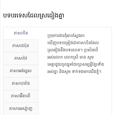
បទបរទេសដែលស្រដៀងគ្នា
ភាសាចិន
ក្រុមការងារពុំអាចស្វែងរក
ឃើញបទចម្រៀងជាភាសាចិនដែល
ភាសាជប៉ុន
ស្រដៀងនឹងបទនេះទេ។ ប្រសិនបើ
អស់លោក លោកស្រី មាន សូម
ភាសាថៃ
មេត្តាជួយចូលរួមថែរក្សាសម្បត្តិខ្មែរទាំង
ភាសាអង់គ្លេស
អស់គ្នា និងសូម ទាក់ទងមកយើងខ្ញុំ។
ភាសាបារាំង
ភាសាអ៊ីតាលី
ភាសាអេស្ប៉ាញ