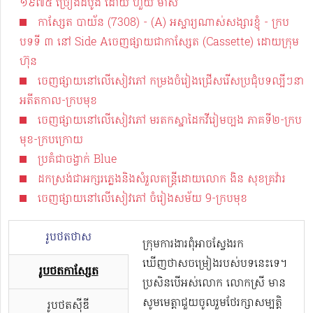
១៩៧៥ ច្រៀងដំបូង ដោយ ហួយ មាស
កាសែ្សត បាយ័ន (7308) - (A) អស្ចារ្យណាស់សង្សារខ្ញុំ - ក្រប
បទទី ៣ នៅ Side Aចេញផ្សាយជាកាស្សែត (Cassette) ដោយក្រុម
ហ៊ុន
ចេញផ្សាយនៅលើសៀវភៅ កម្រងចំរៀងជ្រើសរើសប្រជុំបទល្បីៗនា
អតីតកាល-ក្របមុខ
ចេញផ្សាយនៅលើសៀវភៅ មរតកស្នាដៃកវីរៀមច្បង ភាគទី២-ក្រប
មុខ-ក្របក្រោយ
ប្រគំជាចង្វាក់ Blue
ដកស្រង់ជាអក្សរភ្លេងនិងសំរួលតន្រ្តីដោយលោក ងិន សុខគ្រវ៉ារ
ចេញផ្សាយនៅលើសៀវភៅ ចំរៀងសម័យ 9-ក្របមុខ
រូបថតថាស
ក្រុមការងារពុំអាចស្វែងរក
ឃើញថាសចម្រៀងរបស់បទនេះទេ។
រូបថតកាសែ្សត
ប្រសិនបើអស់លោក លោកស្រី មាន
សូមមេត្តាជួយចូលរួមថែរក្សាសម្បត្តិ
រូបថតស៊ីឌី