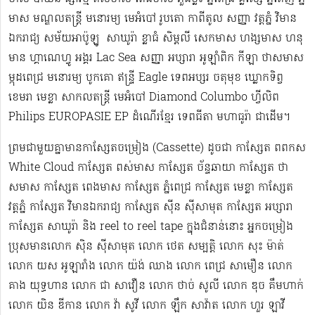
មាស មណ្ឌលតន្រ្តី មនោរម្យ មេអំបៅ រូបតោ កាពីតូល សញ្ញា វត្តភ្នំ វិមាន
ឯករាជ្យ សម័យអាប៉ូឡូ ​​​ សាឃូរ៉ា ខ្លាធំ សិម្ពលី សេកមាស ហង្សមាស ហនុ
មាន ហ្គាណេហ្វូ​ អង្គរ Lac Sea សញ្ញា អប្សារា អូឡាំពិក កីឡា ថាសមាស
ម្កុដពេជ្រ មនោរម្យ បូកគោ ឥន្ទ្រី Eagle ទេពអប្សរ ចតុមុខ ឃ្លោកទិព្វ
ខេមរា មេខ្លា សាកលតន្ត្រី មេអំបៅ Diamond Columbo ហ្វីលិព
Philips EUROPASIE EP ដំណើរខ្មែរ​ ទេពធីតា មហាធូរ៉ា ជាដើម​។
ព្រមជាមួយគ្នាមានកាសែ្សតចម្រៀង (Cassette) ដូចជា កាស្សែត ពពកស
White Cloud កាស្សែត ពស់មាស កាស្សែត ច័ន្ទឆាយា កាស្សែត ថា
សមាស កាស្សែត ពេងមាស កាស្សែត ភ្នំពេជ្រ កាស្សែត មេខ្លា កាស្សែត
វត្តភ្នំ កាស្សែត វិមានឯករាជ្យ កាស្សែត ស៊ីន ស៊ីសាមុត កាស្សែត អប្សារា
កាស្សែត សាឃូរ៉ា និង reel to reel tape ក្នុងជំនាន់នោះ អ្នកចម្រៀង
ប្រុសមាន​លោក ស៊ិន ស៊ីសាមុត លោក ​ថេត សម្បត្តិ លោក សុះ ម៉ាត់
លោក យស អូឡារាំង លោក យ៉ង់ ឈាង លោក ពេជ្រ សាមឿន លោក
គាង យុទ្ធហាន លោក ជា សាវឿន លោក ថាច់ សូលី លោក ឌុច គឹមហាក់
លោក យិន ឌីកាន លោក វ៉ា សូវី លោក ឡឹក សាវ៉ាត លោក ហួរ ឡាវី