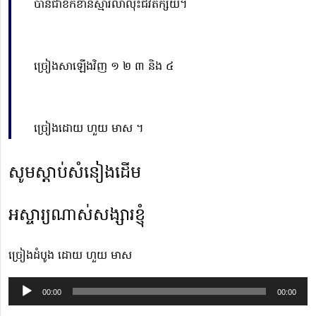
បានជាខកខានស្មារលាលុះជីវិតក្ស័យ។
ច្រៀងសាឡើងវិញ ១ ២ ៣ និង ៤
ច្រៀងដោយ ហួយ មាស ។
សូមស្ដាប់សំនៀងដើម
អស្ចារ្យណាស់សង្សារខ្ញុំ
ច្រៀងដំបូង ដោយ ហួយ មាស
Audio
00:00
00:00
Player