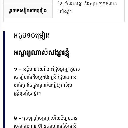
ខ្មែរទាំងអស់គ្នា និងសូម ទាក់ទងមក
រូបថតសៀវភៅចម្រៀង
យើងខ្ញុំ។
អត្ថបទចម្រៀង
អស្ចារ្យណាស់សង្សារខ្ញុំ
១ – សម្តីមានន័យពីរោះផ្អែមឆ្ងាញ់ ដូចស
របាញ់ចាក់ដើមទ្រូងឱរាស្រី ផ្អែមណាស់
មាត់ក្រៅតែក្នុងគ្មានន័យធ្វើឱ្យរាល់រូប
ស្ត្រីខូចក្តីប្រាថ្នា។
២ – ស្រឡាញ់រួចក្នាញ់ហើយបំភ្លេចបាន
ប្រុសកល្យាណហ៊ានស្នេហាក្បត់ចិត្តស្រី