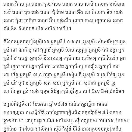
លោក វ័រ សារុន​ លោក កុល សែម លោក មាស សាម៉ន លោក អាប់ឌុល
សារី លោក តូច តេង លោក ជុំ កែម លោក អ៊ឹង ណារី លោក អ៊ិន យ៉េង​​
លោក ម៉ុល កាម៉ាច លោក អ៊ឹម សុងសឺម ​លោក មាស ហុក​សេង លោក​ ​​
លីវ តឹក និងលោក យិន សារិន ជាដើម។
ចំណែកអ្នកចម្រៀងស្រីមាន អ្នកស្រី ហៃ សុខុម​ អ្នកស្រី រស់សេរី​សុទ្ធា អ្នក
ស្រី ពៅ ណារី ឬ ពៅ វណ្ណារី អ្នកស្រី ហែម សុវណ្ណ អ្នកស្រី កែវ មន្ថា អ្នក
ស្រី កែវ សេដ្ឋា អ្នកស្រី ឌី​សាខន អ្នកស្រី កុយ សារឹម អ្នកស្រី ប៉ែនរ៉ន អ្នក
ស្រី ហួយ មាស អ្នកស្រី ម៉ៅ សារ៉េត ​អ្នកស្រី សូ សាវឿន អ្នកស្រី តារា
ចោម​ច័ន្ទ អ្នកស្រី ឈុន វណ្ណា អ្នកស្រី សៀង ឌី អ្នកស្រី ឈូន ម៉ាឡៃ អ្នក
ស្រី យីវ​ បូផាន​ អ្នកស្រី​ សុត សុខា អ្នកស្រី ពៅ សុជាតា អ្នកស្រី នូវ
ណារិន អ្នកស្រី សេង បុទុម និងអ្នកស្រី ប៉ូឡែត ហៅ Sav Dei ជាដើម។
បន្ទាប់​ពីថ្ងៃទី១៧ ខែមេសា ឆ្នាំ១៩៧៥​ ផលិតកម្មរស្មីពានមាស
សាយណ្ណារា បានធ្វើស៊ីឌី ​របស់អ្នកចម្រៀងជំនាន់មុនថ្ងៃទី១៧ ខែមេសា
ឆ្នាំ១៩៧៥។ ជាមួយគ្នាផងដែរ ផលិតកម្ម រស្មីហង្សមាស ចាបមាស រៃមាស​
ឆ្លងដែន ជាដើមបានផលិតជា ស៊ីឌី វីស៊ីឌី ឌីវីឌី មានអត្ថបទចម្រៀងដើម