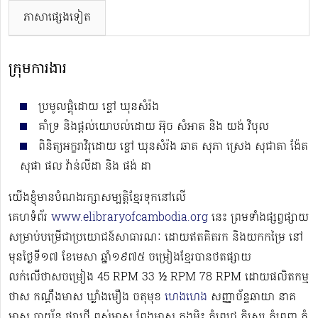
ភាសាផ្សេងទៀត
ក្រុមការងារ
ប្រមូលផ្តុំដោយ ខ្ចៅ ឃុនសំរ៉ង
គាំទ្រ និងផ្ដល់យោបល់ដោយ អ៊ុច សំអាត និង យង់ វិបុល
ពិនិត្យអក្ខរាវិរុដោយ ខ្ចៅ ឃុនសំរ៉ង ឆាត សុភា ស្រេង សុជាតា ង៉ែត
សុផា ផល វ៉ាន់លីដា និង ផង់ ដា
យើងខ្ញុំមានបំណងរក្សាសម្បត្តិខ្មែរទុកនៅលើ
គេហទំព័រ
www.elibraryofcambodia.org
នេះ ព្រមទាំងផ្សព្វផ្សាយ
សម្រាប់បម្រើជាប្រយោជន៍សាធារណៈ ដោយឥតគិតរក និងយកកម្រៃ នៅ
មុនថ្ងៃទី១៧ ខែមេសា ឆ្នាំ១៩៧៥ ចម្រៀងខ្មែរបានថតផ្សាយ
លក់លើថាសចម្រៀង 45 RPM 33 ½ RPM 78 RPM​ ដោយផលិតកម្ម
ថាស កណ្ដឹងមាស ឃ្លាំងមឿង ចតុមុខ
ហេងហេង
សញ្ញាច័ន្ទឆាយា នាគ
មាស បាយ័ន ផ្សារថ្មី ពស់មាស ពែងមាស ភួងម្លិះ ភ្នំពេជ្រ គ្លិស្សេ ភ្នំពេញ ភ្នំ