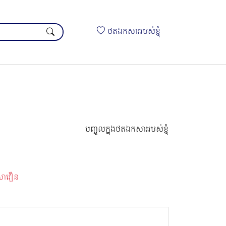
ថតឯកសាររបស់ខ្ញុំ
បញ្ចូលក្នុងថតឯកសាររបស់ខ្ញុំ
 សាវឿន