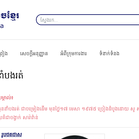
ព្រៀង
សេចក្ដីអនុញ្ញាត
អំពីក្រុមការងារ
ទំនាក់ទំនង
ាំបងរត់
ម្គាល់៖
អូននាំបងរត់ ជាចម្រៀងដើម មុនថ្ងៃ១៧ មេសា ១៩៧៥ ច្រៀងដំបូងដោយ​ សូ
្រគំជាចង្វាក់ សារ៉ាវ៉ាន់
រូបថតថាស