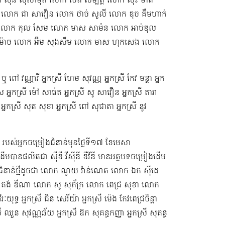
ក ស៊ិន ស៊ីសាមុត លោក ​ថេត សម្បត្តិ លោក សុះ ម៉ាត់
លោក ជា សាវឿន លោក ថាច់ សូលី លោក ឌុច គឹមហាក់
រុន​ លោក កុល សែម លោក មាស សាម៉ន លោក អាប់ឌុល
ាម៉ាច លោក អ៊ឹម សុងសឺម ​លោក មាស ហុក​សេង លោក​ ​​
ឬ ពៅ វណ្ណារី អ្នកស្រី ហែម សុវណ្ណ អ្នកស្រី កែវ មន្ថា អ្នក
ស អ្នកស្រី ម៉ៅ សារ៉េត ​អ្នកស្រី សូ សាវឿន អ្នកស្រី តារា
អ្នកស្រី​ សុត សុខា អ្នកស្រី ពៅ សុជាតា អ្នកស្រី នូវ
ី ​របស់អ្នកចម្រៀងជំនាន់មុនថ្ងៃទី១៧ ខែមេសា
មបានផលិតជា ស៊ីឌី វីស៊ីឌី ឌីវីឌី មានអត្ថបទចម្រៀងដើម
ជំនាន់​ថ្មីដូចជា លោក ណូយ វ៉ាន់ណេត លោក ឯក ស៊ីដេ​​
គង់ ឌីណា លោក សូ សុភ័ក្រ លោក ពេជ្រ សុខា លោក
 អ្នកស្រី ជិន សេរីយ៉ា អ្នកស្រី ម៉េង កែវពេជ្រចិន្តា
នកស្រី ឈួន សុវណ្ណឆ័យ អ្នកស្រី ឱក សុគន្ធកញ្ញា អ្នកស្រី សុគន្ធ