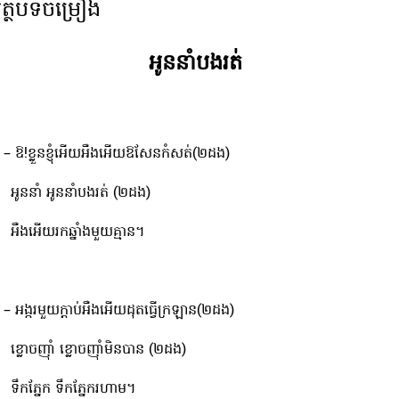
ត្ថបទចម្រៀង
អូននាំបងរត់
 – ឱ!ខ្លួនខ្ញុំអើយអឺងអើយឱសែនកំសត់(២ដង)
ូននាំ អូននាំបងរត់ (២ដង)
ឺងអើយរកឆ្នាំងមួយគ្មាន។
 – អង្ករមួយក្តាប់អឺងអើយដុតធ្វើក្រឡាន(២ដង)
្លោចញុាំ ខ្លោចញុាំមិនបាន (២ដង)
ឹកភ្នែក ទឹកភ្នែករហាម។