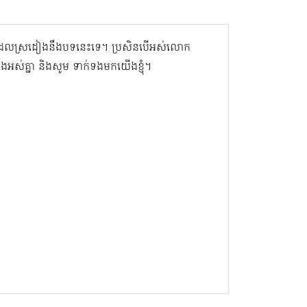
volume.
ិនដែលស្រដៀងនឹងបទនេះទេ។ ប្រសិនបើអស់លោក
ាំងអស់គ្នា និងសូម ទាក់ទងមកយើងខ្ញុំ។