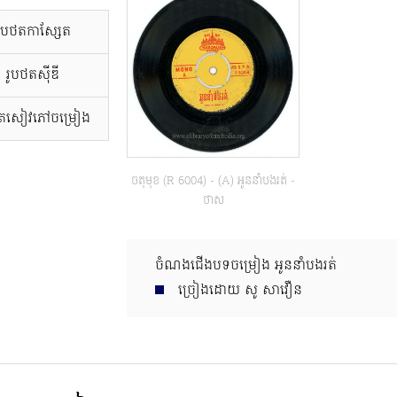
រូបថតកាសែ្សត
រូបថតស៊ីឌី
ថតសៀវភៅចម្រៀង
ចតុមុខ (R 6004) - (A) អូននាំបងរត់ -
ថាស
ចំណងជើងបទចម្រៀង អូននាំបងរត់
ច្រៀងដោយ​ សូ សាវឿន