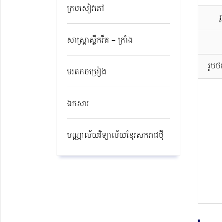
ក្របសៀវភៅ
សាស្ត្រាស្លឹករឹត – ក្រាំង
រូប
មរតកចម្រៀង
ឯកសារ
បណ្ណាល័យវិទ្យាល័យខ្មែរសករាជថ្មី​