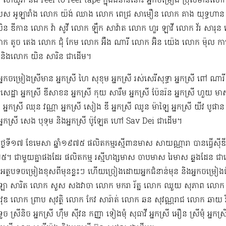
 សាឃូរ៉ា និង reel to reel tape ក្នុងជំនាន់នោះ អ្នកចម្រៀង ប្រុសមាន​លោ
 អូឡារាំង លោក យ៉ង់ ឈាង លោក ពេជ្រ សាមឿន លោក គាង យុទ្ធហាន 
ន ឌីកាន លោក វ៉ា សូវី លោក ឡឹក សាវ៉ាត លោក ហួរ ឡាវី លោក វ័រ សា
ោក តូច តេង លោក ជុំ កែម លោក អ៊ឹង ណារី លោក អ៊ិន យ៉េង​​ លោក ម៉ុល ក
ក និងលោក យិន សារិន ជាដើម។
កចម្រៀងស្រីមាន អ្នកស្រី ហៃ សុខុម​ អ្នកស្រី រស់សេរី​សុទ្ធា អ្នកស្រី ពៅ ណារី 
 សេដ្ឋា អ្នកស្រី ឌី​សាខន អ្នកស្រី កុយ សារឹម អ្នកស្រី ប៉ែនរ៉ន អ្នកស្រី ហួយ មា
ទ អ្នកស្រី ឈុន វណ្ណា អ្នកស្រី សៀង ឌី អ្នកស្រី ឈូន ម៉ាឡៃ អ្នកស្រី យីវ​ បូផាន​ 
្នកស្រី សេង បុទុម និងអ្នកស្រី ប៉ូឡែត ហៅ Sav Dei ជាដើម។
​ពីថ្ងៃទី១៧ ខែមេសា ឆ្នាំ១៩៧៥​ ផលិតកម្មរស្មីពានមាស សាយណ្ណារា បានធ្វើស៊ីឌ
៧៥។ ជាមួយគ្នាផងដែរ ផលិតកម្ម រស្មីហង្សមាស ចាបមាស រៃមាស​ ឆ្លងដែន ជាដើ
ងអត្ថបទចម្រៀងខុសពីមុន​ខ្លះៗ ហើយច្រៀងដោយអ្នកជំនាន់មុន និងអ្នកចម្រៀង
 សារិត លោក​​ សួស សងវាចា​ លោក មករា រ័ត្ន លោក ឈួយ សុភាព លោក 
វុឌ លោក ព្រាប សុវត្ថិ លោក កែវ សារ៉ាត់ លោក ឆន សុវណ្ណរាជ លោក ឆាយ វិរៈយុទ្ធ
 ទូច ស្រីនិច អ្នកស្រី ហ៊ឹម ស៊ីវន កញ្ញា​ ទៀងមុំ សុធាវី​​​ អ្នកស្រី អឿន ស្រីមុំ អ្