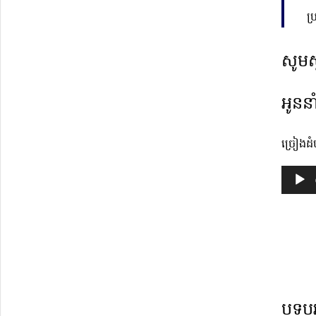
ប្
សូមស
អូននា
ច្រៀងដ
Audio
Player
បទបរ