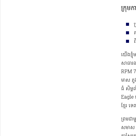
ក្រុមក
ប
ព
យើងខ្ញុ
សាធារណ
RPM 78
មាស ភួងម
ធំ សិម្
Eagle 
ខ្មែរ​ ទ
ព្រមជា
សមាស កា