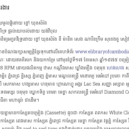
ារងារ
្រមូលផ្ដុំដោយ ខ្ចៅ ឃុនសំរ៉ង
គាំទ្រ ផ្ដល់យោបល់ដោយ យង់វិបុល
ិនិត្យអក្ខរាវិរុទ្ធដោយ​ ខ្ចៅ ឃុនសំរ៉ង នី ម៉ានីត សេង ណារីនក្រឹម សុខេងគួ សៀ
ំមានបំណងរក្សាសម្បត្តិខ្មែរទុកនៅលើគេហទំព័រ
www.elibraryofcambodia
ៈ ដោយឥតគិតរក និងយកកម្រៃ នៅមុនថ្ងៃទី១៧ ខែមេសា ឆ្នាំ១៩៧៥ ចម្
 RPM​ ដោយផលិតកម្ម ថាស កណ្ដឹងមាស ឃ្លាំងមឿង ចតុមុខ
ហេងហេង
សញ
្លិះ ភ្នំពេជ្រ គ្លិស្សេ ភ្នំពេញ ភ្នំមាស មណ្ឌលតន្រ្តី មនោរម្យ មេអំបៅ រូបតោ កាពីត
ពលី សេកមាស ហង្សមាស ហនុមាន ហ្គាណេហ្វូ​ អង្គរ Lac Sea សញ្ញា អប្សារា អូឡ
ទេពអប្សរ ចតុមុខ ឃ្លោកទិព្វ ខេមរា មេខ្លា សាកលតន្ត្រី មេអំបៅ Diam
េពធីតា មហាធូរ៉ា ជាដើម​។
មួយគ្នាមានកាសែ្សតចម្រៀង (Cassette) ដូចជា កាស្សែត ពពកស White Clo
ស្សែត ពេងមាស កាស្សែត ភ្នំពេជ្រ កាស្សែត មេខ្លា កាស្សែត វត្តភ្នំ កាស្សែត 