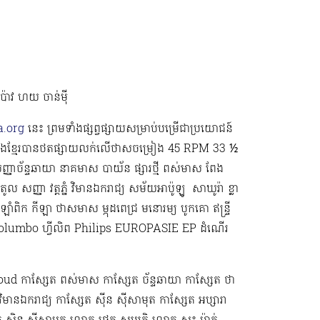
វប៉ាវ ហយ ចាន់ម៉ី
.org
នេះ ព្រមទាំងផ្សព្វផ្សាយសម្រាប់បម្រើជាប្រយោជន៍
រៀងខ្មែរបានថតផ្សាយលក់លើថាសចម្រៀង 45 RPM 33 ½
្ញាច័ន្ទឆាយា នាគមាស បាយ័ន ផ្សារថ្មី ពស់មាស ពែង
ូល សញ្ញា វត្តភ្នំ វិមានឯករាជ្យ សម័យអាប៉ូឡូ ​​​ សាឃូរ៉ា ខ្លា
ាំពិក កីឡា ថាសមាស ម្កុដពេជ្រ មនោរម្យ បូកគោ ឥន្ទ្រី
ond Columbo ហ្វីលិព Philips EUROPASIE EP ដំណើរ
ud កាស្សែត ពស់មាស កាស្សែត ច័ន្ទឆាយា កាស្សែត ថា
វិមានឯករាជ្យ កាស្សែត ស៊ីន ស៊ីសាមុត កាស្សែត អប្សារា