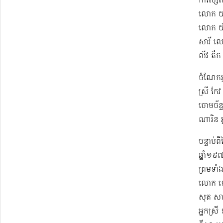
កាស្សែត
លោក យស
លោក យិ
សារី ល
លីវ តឹ
ចំណែកអ្ន
ស្រី កែវ
ចោម​ច័ន្
ណារិន អ
បន្ទាប់
ឆ្នាំ១៩
ព្រមទាំ
លោក ឡោ
សុត​ សា
អ្នកស្រី