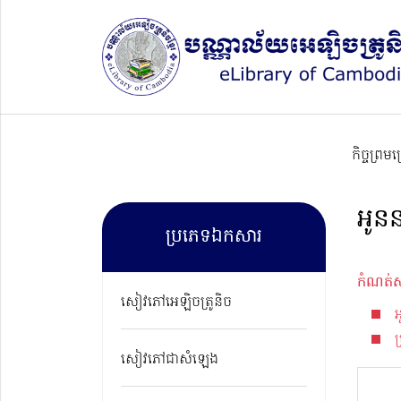
កិច្ចព្រម
អូនន
ប្រភេទឯកសារ
កំណត់ស
សៀវភៅអេឡិចត្រូនិច
ប
សៀវភៅជាសំឡេង