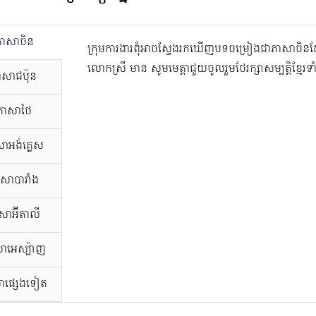
ភាសាចិន
ក្រុមការងារពុំអាចស្វែងរកឃើញបទចម្រៀងជាភាសាច
លោកស្រី មាន សូមមេត្តាជួយចូលរួមថែរក្សាសម្បត្តិខ្មែរទ
ាសាជប៉ុន
ភាសាថៃ
ាអង់គ្លេស
សាបារាំង
សាអ៊ីតាលី
ាអេស្ប៉ាញ
ាផ្សេងទៀត