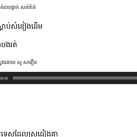
រគំជាចង្វាក់ សារ៉ាវ៉ាន់
្ដាប់សំនៀងដើម
ំបងរត់
ំបូងដោយ​ សូ សាវឿន
00:00
ទេសដែលស្រដៀងគ្នា