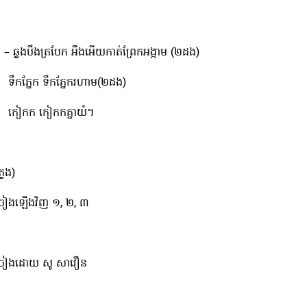
 – ឆ្លងបឹងត្របែក អឺងអើយកាត់ព្រែកអង្កាម​ (២ដង)
 ទឹកភ្នែក ទឹកភ្នែករហាម(២ដង)
ៀកក កៀកកគ្នាយំ។
្លេង)
្រៀងឡើងវិញ ១, ២, ៣
្រៀងដោយ សូ សាវឿន