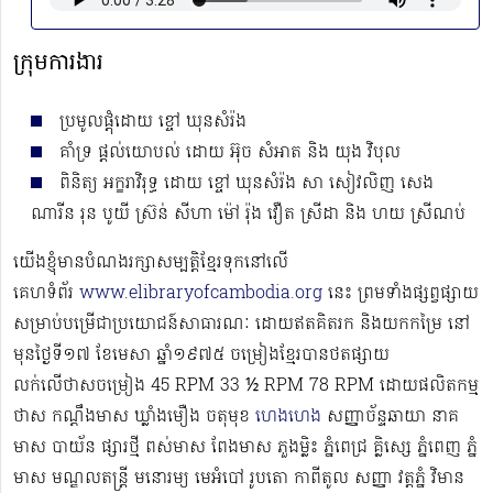
ក្រុមការងារ
ប្រមូលផ្ដុំដោយ ខ្ចៅ ឃុនសំរ៉ង
គាំទ្រ ផ្ដល់យោបល់ ដោយ អ៊ុច សំអាត និង យុង វិបុល
ពិនិត្យ អក្ខរាវិរុទ្ធ ​ដោយ ខ្ចៅ ឃុនសំរ៉ង សា សៀវលិញ សេង
ណារីន រុន បូយី ស្រ៊ន់​​​ សីហា​ ម៉ៅ រ៉ុង វឿត ស្រីដា និង ហយ ស្រីណប់
យើងខ្ញុំមានបំណងរក្សាសម្បត្តិខ្មែរទុកនៅលើ
គេហទំព័រ
www.elibraryofcambodia.org
នេះ ព្រមទាំងផ្សព្វផ្សាយ
សម្រាប់បម្រើជាប្រយោជន៍សាធារណៈ ដោយឥតគិតរក និងយកកម្រៃ នៅ
មុនថ្ងៃទី១៧ ខែមេសា ឆ្នាំ១៩៧៥ ចម្រៀងខ្មែរបានថតផ្សាយ
លក់លើថាសចម្រៀង 45 RPM 33 ½ RPM 78 RPM​ ដោយផលិតកម្ម
ថាស កណ្ដឹងមាស ឃ្លាំងមឿង ចតុមុខ
ហេងហេង
សញ្ញាច័ន្ទឆាយា នាគ
មាស បាយ័ន ផ្សារថ្មី ពស់មាស ពែងមាស ភួងម្លិះ ភ្នំពេជ្រ គ្លិស្សេ ភ្នំពេញ ភ្នំ
មាស មណ្ឌលតន្រ្តី មនោរម្យ មេអំបៅ រូបតោ កាពីតូល សញ្ញា វត្តភ្នំ វិមាន