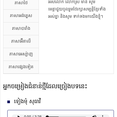
អស់លោក លោកស្រី មាន សូម
ភាសាថៃ
មេត្តាជួយចូលរួមថែរក្សាសម្បត្តិខ្មែរទាំង
ភាសាអង់គ្លេស
អស់គ្នា និងសូម ទាក់ទងមកយើងខ្ញុំ។
ភាសាបារាំង
ភាសាអ៊ីតាលី
ភាសាអេស្ប៉ាញ
ភាសាផ្សេងទៀត
អ្នកចម្រៀងជំនាន់ថ្មីដែលច្រៀងបទនេះ
ទៀងមុំ សុធាវី