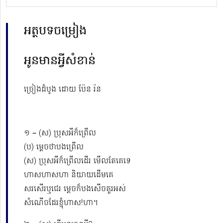
អត្ថបទចម្រៀង
អូនមានអ្វីសំខាន់
ច្រៀងដំបូង ដោយ ប៉ែន រ៉ន
១ – (ស) ប្រុសអីក៏ព្រើល
(ប) ម្តេចថាបងព្រើល
(ស) ប្រុសអីក៏ព្រើលដើរ មើលតែគេទេ
ហាសហាសហា និយាយដើមគេ
សរសើរឬជេរ ម្តេចក៏បងសើចគួរអស់
សំណើចដែរខ្ញុំហាស!ហា។