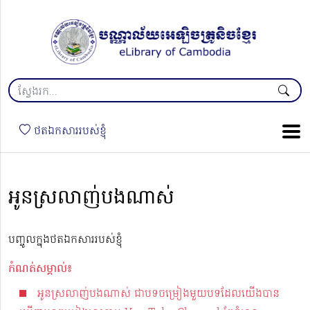
ថតឯកសាររបស់ខ្ញុំ
អូនស្រលាញ់បងណាស់
បញ្ចូលក្នុងថតឯកសាររបស់ខ្ញុំ
កំណត់សម្គាល់៖
អូនស្រលាញ់បងណាស់ ជាបទចម្រៀងមួយបទដែលយើងបាន