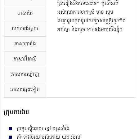
ស្រដៀងនឹងបទនេះទេ។ ប្រសិនបើ
អស់លោក លោកស្រី មាន សូម
ភាសាថៃ
មេត្តាជួយចូលរួមថែរក្សាសម្បត្តិខ្មែរទាំង
ភាសាអង់គ្លេស
អស់គ្នា និងសូម ទាក់ទងមកយើងខ្ញុំ។
ភាសាបារាំង
ភាសាអ៊ីតាលី
ភាសាអេស្ប៉ាញ
ភាសាផ្សេងទៀត
ក្រុមការងារ
ប្រមូលផ្ដុំដោយ ខ្ចៅ ឃុនសំរ៉ង
គាំទ្រផ្ដល់យោបល់ដោយ យង់ វិបុល