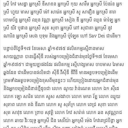
ស្រី កែវ សេដ្ឋា អ្នកស្រី ឌី​សាខន អ្នកស្រី កុយ សារឹម អ្នកស្រី ប៉ែនរ៉ន អ្នក
ស្រី ហួយ មាស អ្នកស្រី ម៉ៅ សារ៉េត ​អ្នកស្រី សូ សាវឿន អ្នកស្រី តារា
ចោម​ច័ន្ទ អ្នកស្រី ឈុន វណ្ណា អ្នកស្រី សៀង ឌី អ្នកស្រី ឈូន ម៉ាឡៃ អ្នក
ស្រី យីវ​ បូផាន​ អ្នកស្រី​ សុត សុខា អ្នកស្រី ពៅ សុជាតា អ្នកស្រី នូវ
ណារិន អ្នកស្រី សេង បុទុម និងអ្នកស្រី ប៉ូឡែត ហៅ Sav Dei ជាដើម។
បន្ទាប់​ពីថ្ងៃទី១៧ ខែមេសា ឆ្នាំ១៩៧៥​ ផលិតកម្មរស្មីពានមាស
សាយណ្ណារា បានធ្វើស៊ីឌី ​របស់អ្នកចម្រៀងជំនាន់មុនថ្ងៃទី១៧ ខែមេសា
ឆ្នាំ១៩៧៥។ ជាមួយគ្នាផងដែរ ផលិតកម្ម រស្មីហង្សមាស ចាបមាស រៃមាស​
ឆ្លងដែន ជាដើមបានផលិតជា ស៊ីឌី វីស៊ីឌី ឌីវីឌី មានអត្ថបទចម្រៀងដើម
ព្រមទាំងអត្ថបទចម្រៀងខុសពីមុន​ខ្លះៗ ហើយច្រៀងដោយអ្នកជំនាន់មុន
និងអ្នកចម្រៀងជំនាន់​ថ្មីដូចជា លោក ណូយ វ៉ាន់ណេត លោក ឯក ស៊ីដេ​​
លោក ឡោ សារិត លោក​​ សួស សងវាចា​ លោក មករា រ័ត្ន លោក ឈួយ
សុភាព លោក គង់ ឌីណា លោក សូ សុភ័ក្រ លោក ពេជ្រ សុខា លោក
សុត​ សាវុឌ លោក ព្រាប សុវត្ថិ លោក កែវ សារ៉ាត់ លោក ឆន សុវណ្ណរាជ
លោក ឆាយ វិរៈយុទ្ធ អ្នកស្រី ជិន សេរីយ៉ា អ្នកស្រី ម៉េង កែវពេជ្រចិន្តា អ្នក