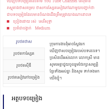
ឃើញបទចម្រៀងនេះតាម You Tube Channel តែពុំមាន
ភស្តុតាងថាសគម្រប ថាសការស្សែតសៀវភៅណាមួយបញ្ជាក់ថា
ជាបទចម្រៀងដែលមានចំណងជើងត្រឹមត្រូវយោងណានោះទេ
ច្រៀងដោយ រស់ សេរីសុទ្ធា
ប្រគំជាចង្វាក់ Medium
រូបថតថាស
ក្រុមការងារពុំអាចស្វែងរក
ឃើញថាសចម្រៀងរបស់បទនេះទេ។
រូបថតកាសែ្សត
ប្រសិនបើអស់លោក លោកស្រី មាន
សូមមេត្តាជួយចូលរួមថែរក្សាសម្បត្តិ
រូបថតស៊ីឌី
ខ្មែរទាំងអស់គ្នា និងសូម ទាក់ទងមក
រូបថតសៀវភៅចម្រៀង
យើងខ្ញុំ។
អត្ថបទចម្រៀង