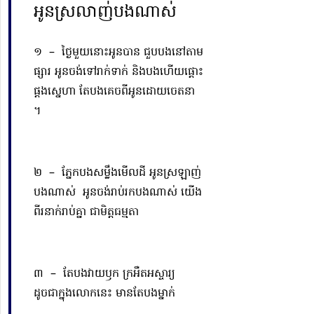
អូនស្រលាញ់បងណាស់
១ – ថ្ងៃមួយនោះអូនបាន ជួបបងនៅតាម
ផ្សារ​ អូនចង់ទៅរាក់ទាក់​ និងបងហើយផ្ដោះ
ផ្ដងស្នេហា តែបងគេចពីអូនដោយចេតនា
។
២ – ភ្នែកបងសម្លឹងមើលដី អូនស្រឡាញ់
បងណាស់ អូនចង់រាប់រកបងណាស់ យើង
ពីរនាក់រាប់គ្នា ជាមិត្តធម្មតា
៣ – តែបងវាយឫក ក្រអឺតអស្ចារ្យ
ដូចជាក្នុងលោកនេះ មានតែបងម្នាក់