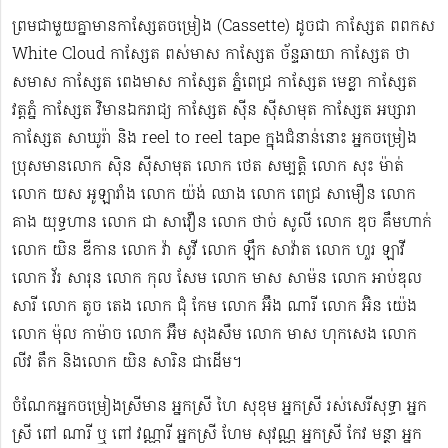
ព្រមជាមួយគ្នាមានកាសែ្សតចម្រៀង (Cassette) ដូចជា កាស្សែត ពពកស
White Cloud កាស្សែត ពស់មាស កាស្សែត ច័ន្ទឆាយា កាស្សែត ថា
សមាស កាស្សែត ពេងមាស កាស្សែត ភ្នំពេជ្រ កាស្សែត មេខ្លា កាស្សែត
វត្តភ្នំ កាស្សែត វិមានឯករាជ្យ កាស្សែត ស៊ីន ស៊ីសាមុត កាស្សែត អប្សារា
កាស្សែត សាឃូរ៉ា និង reel to reel tape ក្នុងជំនាន់នោះ អ្នកចម្រៀង
ប្រុសមាន​លោក ស៊ិន ស៊ីសាមុត លោក ​ថេត សម្បត្តិ លោក សុះ ម៉ាត់
លោក យស អូឡារាំង លោក យ៉ង់ ឈាង លោក ពេជ្រ សាមឿន លោក
គាង យុទ្ធហាន លោក ជា សាវឿន លោក ថាច់ សូលី លោក ឌុច គឹមហាក់
លោក យិន ឌីកាន លោក វ៉ា សូវី លោក ឡឹក សាវ៉ាត លោក ហួរ ឡាវី
លោក វ័រ សារុន​ លោក កុល សែម លោក មាស សាម៉ន លោក អាប់ឌុល
សារី លោក តូច តេង លោក ជុំ កែម លោក អ៊ឹង ណារី លោក អ៊ិន យ៉េង​​
លោក ម៉ុល កាម៉ាច លោក អ៊ឹម សុងសឺម ​លោក មាស ហុក​សេង លោក​ ​​
លីវ តឹក និងលោក យិន សារិន ជាដើម។
ចំណែកអ្នកចម្រៀងស្រីមាន អ្នកស្រី ហៃ សុខុម​ អ្នកស្រី រស់សេរី​សុទ្ធា អ្នក
ស្រី ពៅ ណារី ឬ ពៅ វណ្ណារី អ្នកស្រី ហែម សុវណ្ណ អ្នកស្រី កែវ មន្ថា អ្នក