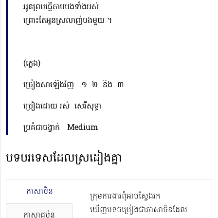
អូនព្រមធ្វើតាមបងទាំងអស់
ព្រោះតែអូនស្រលាញ់បងមួយ ។
(ភ្លេង)
ច្រៀងសាឡើងវិញ ១ ២ និង ៣
ច្រៀងដោយ
រស់ សេរីសុទ្ធា
ប្រគំជាចង្វាក់ Medium
បទបរទេសដែលស្រដៀងគ្នា
ភាសាចិន
ក្រុមការងារពុំអាចស្វែងរក
ឃើញបទចម្រៀងជាភាសាចិនដែល
ភាសាជប៉ុន