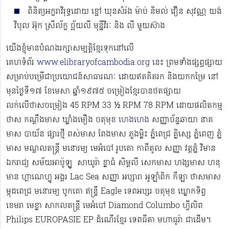
ពិនិត្យអក្ខរាវិរុទ្ធដោយ ខ្ចៅ ឃុនសំរ៉ង ម៉ាប់ និមល់ វឿន សុវណ្ណ យង់
វិបុល អ៊ុក​ ស្រីល័ក្ខ ច្ឆ័យលី មុន្នីវិរៈ និង លី មួយស៊ាង
យើងខ្ញុំមានបំណងរក្សាសម្បត្តិខ្មែរទុកនៅលើ
គេហទំព័រ
www.elibraryofcambodia.org
នេះ ព្រមទាំងផ្សព្វផ្សាយ
សម្រាប់បម្រើជាប្រយោជន៍សាធារណៈ ដោយឥតគិតរក និងយកកម្រៃ នៅ
មុនថ្ងៃទី១៧ ខែមេសា ឆ្នាំ១៩៧៥ ចម្រៀងខ្មែរបានថតផ្សាយ
លក់លើថាសចម្រៀង 45 RPM 33 ½ RPM 78 RPM​ ដោយផលិតកម្ម
ថាស កណ្ដឹងមាស ឃ្លាំងមឿង ចតុមុខ
ហេងហេង
សញ្ញាច័ន្ទឆាយា នាគ
មាស បាយ័ន ផ្សារថ្មី ពស់មាស ពែងមាស ភួងម្លិះ ភ្នំពេជ្រ គ្លិស្សេ ភ្នំពេញ ភ្នំ
មាស មណ្ឌលតន្រ្តី មនោរម្យ មេអំបៅ រូបតោ កាពីតូល សញ្ញា វត្តភ្នំ វិមាន
ឯករាជ្យ សម័យអាប៉ូឡូ ​​​ សាឃូរ៉ា ខ្លាធំ សិម្ពលី សេកមាស ហង្សមាស ហនុ
មាន ហ្គាណេហ្វូ​ អង្គរ Lac Sea សញ្ញា អប្សារា អូឡាំពិក កីឡា ថាសមាស
ម្កុដពេជ្រ មនោរម្យ បូកគោ ឥន្ទ្រី Eagle ទេពអប្សរ ចតុមុខ ឃ្លោកទិព្វ
ខេមរា មេខ្លា សាកលតន្ត្រី មេអំបៅ Diamond Columbo ហ្វីលិព
Philips EUROPASIE EP ដំណើរខ្មែរ​ ទេពធីតា មហាធូរ៉ា ជាដើម​។