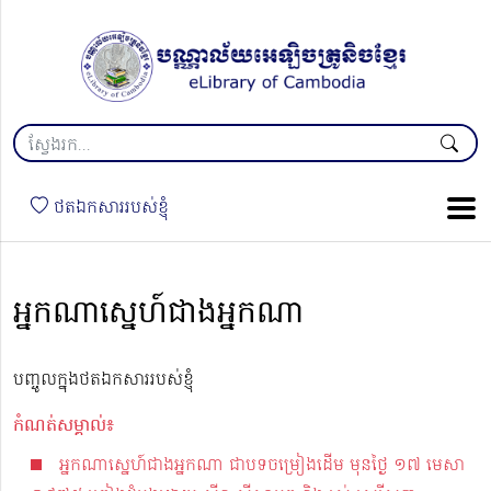
ថតឯកសាររបស់ខ្ញុំ
អ្នកណាស្នេហ៍ជាងអ្នកណា
បញ្ចូលក្នុងថតឯកសាររបស់ខ្ញុំ
កំណត់សម្គាល់៖
អ្នកណាស្នេហ៍ជាងអ្នកណា ជាបទចម្រៀងដើម មុនថ្ងៃ ១៧ មេសា