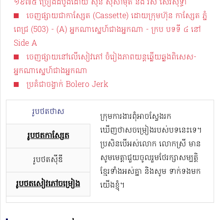
១៩៧៥ ច្រៀងដំបូងដោយ ស៊ីន ស៊ីសាមុត និង រស់ សេរីសុទ្ធា
ចេញផ្សាយជាកាស្សែត (Cassette) ដោយក្រុមហ៊ុន កាស្សែត ភ្នំ
ពេជ្រ (503) - (A) អ្នកណាស្នេហ៍ជាងអ្នកណា - ក្រប បទទី ៤ នៅ
Side A
ចេញផ្សាយនៅលើសៀវភៅ ចំរៀងភាពយន្តឆ្លើយឆ្លងពិសេស-
អ្នកណាស្នេហ៍ជាងអ្នកណា
ប្រគំជាចង្វាក់ Bolero Jerk
រូបថតថាស
ក្រុមការងារពុំអាចស្វែងរក
ឃើញថាសចម្រៀងរបស់បទនេះទេ។
រូបថតកាសែ្សត
ប្រសិនបើអស់លោក លោកស្រី មាន
សូមមេត្តាជួយចូលរួមថែរក្សាសម្បត្តិ
រូបថតស៊ីឌី
ខ្មែរទាំងអស់គ្នា និងសូម ទាក់ទងមក
រូបថតសៀវភៅចម្រៀង
យើងខ្ញុំ។