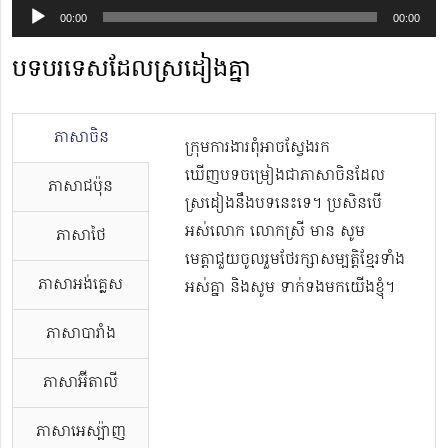
Audio
00:00
00:00
Player
បទបរទេសដែលស្រដៀងគ្នា
ភាសាចិន
ក្រុមការងារពុំអាចស្វែងរក
ឃើញបទចម្រៀងជាភាសាចិនដែល
ភាសាជប៉ុន
ស្រដៀងនឹងបទនេះទេ។ ប្រសិនបើ
អស់លោក លោកស្រី មាន សូម
ភាសាថៃ
មេត្តាជួយចូលរួមថែរក្សាសម្បត្តិខ្មែរទាំង
ភាសាអង់គ្លេស
អស់គ្នា និងសូម ទាក់ទងមកយើងខ្ញុំ។
ភាសាបារាំង
ភាសាអ៊ីតាលី
ភាសាអេស្ប៉ាញ