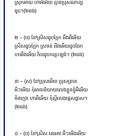
ស្រុកអាយ ហាអឺអើយ គ្មានប្រុសណាល្អ
ដូច។(២ដង)
២ – (ប)​ នែ!ស្រីសដូចក្អែក អឺងអឺអើយ
ស្រីសដូចក្អែក ស្រទន់ អឺងអើយដូចដែក
ហាអឺងអើយ វិលដូចកន្តេះឡង់។ (២ដង)
៣ – (ស) នែ!ប្រុសអើយ ប្រុសព្រាន
អឺៗអើយ កុំអាលនិយាយលេងខ្លួនខ្ញុំអឺអើយ
មិនក្មេង ហាអឺអើយ កុំស្ដីលេងផ្ដេសផ្ដាស។
(២ដង)
៤ – (ប) នែ!ស្រីស ដេរអាវ អឺៗអើងអើយ