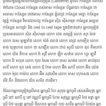
ព្រមជាមួយគ្នាមានកាសែ្សតចម្រៀង (Cassette) ដូចជា កាស្សែត ពពកស
White Cloud កាស្សែត ពស់មាស កាស្សែត ច័ន្ទឆាយា កាស្សែត ថា
សមាស កាស្សែត ពេងមាស កាស្សែត ភ្នំពេជ្រ កាស្សែត មេខ្លា កាស្សែត
វត្តភ្នំ កាស្សែត វិមានឯករាជ្យ កាស្សែត ស៊ីន ស៊ីសាមុត កាស្សែត អប្សារា
កាស្សែត សាឃូរ៉ា និង reel to reel tape ក្នុងជំនាន់នោះ អ្នកចម្រៀង
ប្រុសមាន​លោក ស៊ិន ស៊ីសាមុត លោក ​ថេត សម្បត្តិ លោក សុះ ម៉ាត់
លោក យស អូឡារាំង លោក យ៉ង់ ឈាង លោក ពេជ្រ សាមឿន លោក
គាង យុទ្ធហាន លោក ជា សាវឿន លោក ថាច់ សូលី លោក ឌុច គឹមហាក់
លោក យិន ឌីកាន លោក វ៉ា សូវី លោក ឡឹក សាវ៉ាត លោក ហួរ ឡាវី
លោក វ័រ សារុន​ លោក កុល សែម លោក មាស សាម៉ន លោក អាប់ឌុល
សារី លោក តូច តេង លោក ជុំ កែម លោក អ៊ឹង ណារី លោក អ៊ិន យ៉េង​​
លោក ម៉ុល កាម៉ាច លោក អ៊ឹម សុងសឺម ​លោក មាស ហុក​សេង លោក​ ​​
លីវ តឹក និងលោក យិន សារិន ជាដើម។
ចំណែកអ្នកចម្រៀងស្រីមាន អ្នកស្រី ហៃ សុខុម​ អ្នកស្រី រស់សេរី​សុទ្ធា អ្នក
ស្រី ពៅ ណារី ឬ ពៅ វណ្ណារី អ្នកស្រី ហែម សុវណ្ណ អ្នកស្រី កែវ មន្ថា អ្នក
ស្រី កែវ សេដ្ឋា អ្នកស្រី ឌី​សាខន អ្នកស្រី កុយ សារឹម អ្នកស្រី ប៉ែនរ៉ន អ្នក