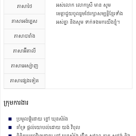
អស់លោក លោកស្រី មាន សូម
ភាសាថៃ
មេត្តាជួយចូលរួមថែរក្សាសម្បត្តិខ្មែរទាំង
ភាសាអង់គ្លេស
អស់គ្នា និងសូម ទាក់ទងមកយើងខ្ញុំ។
ភាសាបារាំង
ភាសាអ៊ីតាលី
ភាសាអេស្ប៉ាញ
ភាសាផ្សេងទៀត
ក្រុមការងារ
ប្រមូលផ្តុំដោយ ខ្ចៅ ឃុនសំរ៉ង
គាំទ្រ ផ្តល់យោបល់ដោយ យង់ វិបុល