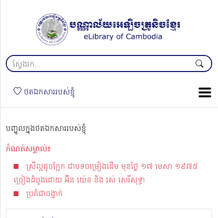
ថតឯកសាររបស់ខ្ញុំ
បញ្ចូលក្នុងថតឯកសាររបស់ខ្ញុំ
កំណត់សម្គាល់៖
ស្រីល្អដូចក្អែក ជាបទចម្រៀងដើម មុនថ្ងៃ ១៧ មេសា ១៩៧៥
ច្រៀងដំបូងដោយ អ៊ិន យ៉េន និង រស់ សេរីសុទ្ធា
ប្រគំជាចង្វាក់