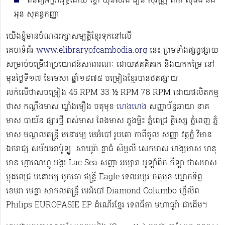
ពិនិត្យអក្ខរាវិរុទ្ធដោយ ខ្ចៅ ឃុនសំរ៉ង វឿន សុវណ្ណ គាត សុផង់ និង
អុន សុគន្ធកញ្ញា
យើងខ្ញុំមានបំណងរក្សាសម្បត្តិខ្មែរទុកនៅលើ
គេហទំព័រ
www.elibraryofcambodia.org
នេះ ព្រមទាំងផ្សព្វផ្សាយ
សម្រាប់បម្រើជាប្រយោជន៍សាធារណៈ ដោយឥតគិតរក និងយកកម្រៃ នៅ
មុនថ្ងៃទី១៧ ខែមេសា ឆ្នាំ១៩៧៥ ចម្រៀងខ្មែរបានថតផ្សាយ
លក់លើថាសចម្រៀង 45 RPM 33 ½ RPM 78 RPM​ ដោយផលិតកម្ម
ថាស កណ្ដឹងមាស ឃ្លាំងមឿង ចតុមុខ
ហេងហេង
សញ្ញាច័ន្ទឆាយា នាគ
មាស បាយ័ន ផ្សារថ្មី ពស់មាស ពែងមាស ភួងម្លិះ ភ្នំពេជ្រ គ្លិស្សេ ភ្នំពេញ ភ្នំ
មាស មណ្ឌលតន្រ្តី មនោរម្យ មេអំបៅ រូបតោ កាពីតូល សញ្ញា វត្តភ្នំ វិមាន
ឯករាជ្យ សម័យអាប៉ូឡូ ​​​ សាឃូរ៉ា ខ្លាធំ សិម្ពលី សេកមាស ហង្សមាស ហនុ
មាន ហ្គាណេហ្វូ​ អង្គរ Lac Sea សញ្ញា អប្សារា អូឡាំពិក កីឡា ថាសមាស
ម្កុដពេជ្រ មនោរម្យ បូកគោ ឥន្ទ្រី Eagle ទេពអប្សរ ចតុមុខ ឃ្លោកទិព្វ
ខេមរា មេខ្លា សាកលតន្ត្រី មេអំបៅ Diamond Columbo ហ្វីលិព
Philips EUROPASIE EP ដំណើរខ្មែរ​ ទេពធីតា មហាធូរ៉ា ជាដើម​។