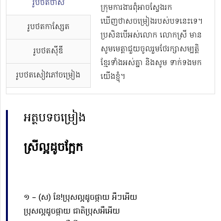
រូបថតថាស
ក្រុមការងារពុំអាចស្វែងរក
ឃើញថាសចម្រៀងរបស់បទនេះទេ។
រូបថតកាសែ្សត
ប្រសិនបើអស់លោក លោកស្រី មាន
សូមមេត្តាជួយចូលរួមថែរក្សាសម្បត្តិ
រូបថតស៊ីឌី
ខ្មែរទាំងអស់គ្នា និងសូម ទាក់ទងមក
រូបថតសៀវភៅចម្រៀង
យើងខ្ញុំ។
អត្ថបទចម្រៀង
ស្រីល្អដូចក្អែក
១ – (ស) នែ!ប្រុសល្អដូចផ្កាយ អឺៗអើយ
ប្រុសល្អដូចផ្កាយ ជាតិប្រុសអឺអើយ