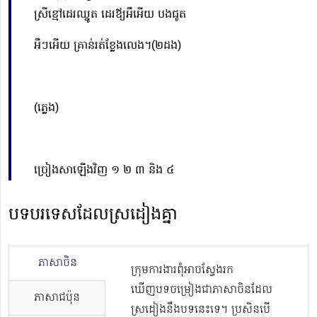
ស្រីខ្មៅដេរឈ្នូត ដេរឪ្យអឺអើយ បងជូត
អឺៗអើយ គ្រាន់រត់ខ្លែងលេង។(២ដង)
(ភ្លេង)
ច្រៀងសាឡើងវិញ ១ ២ ៣ និង ៤
បទបរទេសដែលស្រដៀងគ្នា
ភាសាចិន
ក្រុមការងារពុំអាចស្វែងរក
ឃើញបទចម្រៀងជាភាសាចិនដែល
ភាសាជប៉ុន
ស្រដៀងនឹងបទនេះទេ។ ប្រសិនបើ