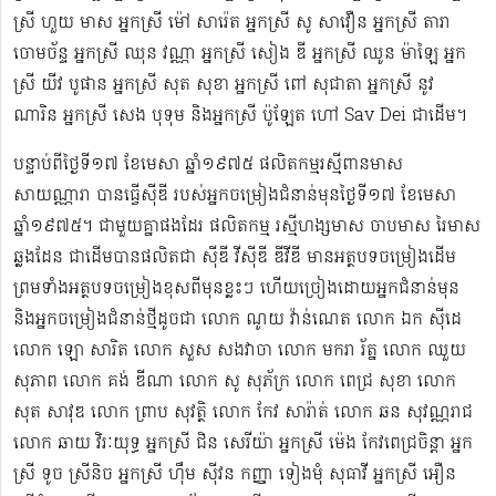
ស្រី ហួយ មាស អ្នកស្រី ម៉ៅ សារ៉េត ​អ្នកស្រី សូ សាវឿន អ្នកស្រី តារា
ចោម​ច័ន្ទ អ្នកស្រី ឈុន វណ្ណា អ្នកស្រី សៀង ឌី អ្នកស្រី ឈូន ម៉ាឡៃ អ្នក
ស្រី យីវ​ បូផាន​ អ្នកស្រី​ សុត សុខា អ្នកស្រី ពៅ សុជាតា អ្នកស្រី នូវ
ណារិន អ្នកស្រី សេង បុទុម និងអ្នកស្រី ប៉ូឡែត ហៅ Sav Dei ជាដើម។
បន្ទាប់​ពីថ្ងៃទី១៧ ខែមេសា ឆ្នាំ១៩៧៥​ ផលិតកម្មរស្មីពានមាស
សាយណ្ណារា បានធ្វើស៊ីឌី ​របស់អ្នកចម្រៀងជំនាន់មុនថ្ងៃទី១៧ ខែមេសា
ឆ្នាំ១៩៧៥។ ជាមួយគ្នាផងដែរ ផលិតកម្ម រស្មីហង្សមាស ចាបមាស រៃមាស​
ឆ្លងដែន ជាដើមបានផលិតជា ស៊ីឌី វីស៊ីឌី ឌីវីឌី មានអត្ថបទចម្រៀងដើម
ព្រមទាំងអត្ថបទចម្រៀងខុសពីមុន​ខ្លះៗ ហើយច្រៀងដោយអ្នកជំនាន់មុន
និងអ្នកចម្រៀងជំនាន់​ថ្មីដូចជា លោក ណូយ វ៉ាន់ណេត លោក ឯក ស៊ីដេ​​
លោក ឡោ សារិត លោក​​ សួស សងវាចា​ លោក មករា រ័ត្ន លោក ឈួយ
សុភាព លោក គង់ ឌីណា លោក សូ សុភ័ក្រ លោក ពេជ្រ សុខា លោក
សុត​ សាវុឌ លោក ព្រាប សុវត្ថិ លោក កែវ សារ៉ាត់ លោក ឆន សុវណ្ណរាជ
លោក ឆាយ វិរៈយុទ្ធ អ្នកស្រី ជិន សេរីយ៉ា អ្នកស្រី ម៉េង កែវពេជ្រចិន្តា អ្នក
ស្រី ទូច ស្រីនិច អ្នកស្រី ហ៊ឹម ស៊ីវន កញ្ញា​ ទៀងមុំ សុធាវី​​​ អ្នកស្រី អឿន