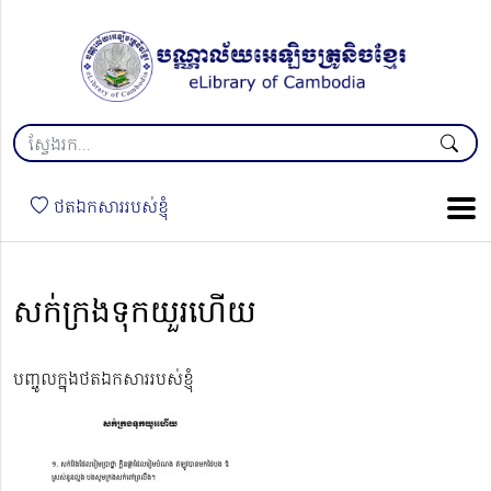
ថតឯកសាររបស់ខ្ញុំ
សក់ក្រងទុកយួរហើយ
បញ្ចូលក្នុងថតឯកសាររបស់ខ្ញុំ