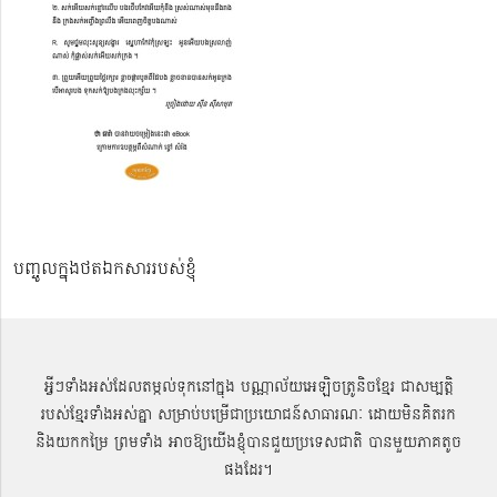
បញ្ចូលក្នុងថតឯកសាររបស់ខ្ញុំ
អ្វីៗទាំងអស់ដែលតម្កល់ទុកនៅក្នុង បណ្ណាល័យអេឡិចត្រូនិចខ្មែរ ជាសម្បតិ្ត
របស់ខ្មែរទាំងអស់គ្នា សម្រាប់បម្រើជាប្រយោជន៍សាធារណៈ ដោយមិនគិតរក
និងយកកម្រៃ ព្រមទាំង អាចឱ្យយើងខ្ញុំបានជួយប្រទេសជាតិ បានមួយភាគតូច
ផងដែរ។