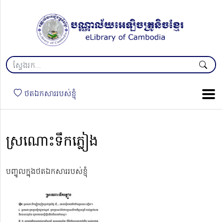
ថតឯកសាររបស់ខ្ញុំ
ស្រណោះទឹកភ្លៀង
បញ្ចូលក្នុងថតឯកសាររបស់ខ្ញុំ