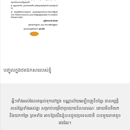
បញ្ចូលក្នុងថតឯកសាររបស់ខ្ញុំ
អ្វីៗទាំងអស់ដែលតម្កល់ទុកនៅក្នុង បណ្ណាល័យអេឡិចត្រូនិចខ្មែរ ជាសម្បតិ្ត
របស់ខ្មែរទាំងអស់គ្នា សម្រាប់បម្រើជាប្រយោជន៍សាធារណៈ ដោយមិនគិតរក
និងយកកម្រៃ ព្រមទាំង អាចឱ្យយើងខ្ញុំបានជួយប្រទេសជាតិ បានមួយភាគតូច
ផងដែរ។