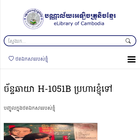
ថតឯកសាររបស់ខ្ញុំ
ច័ន្ទឆាយា H-1051B ប្រហារខ្ញុំទៅ
បញ្ចូលក្នុងថតឯកសាររបស់ខ្ញុំ