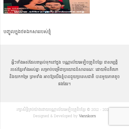
បញ្ចូលក្នុងថតឯកសាររបស់ខ្ញុំ
អ្វីៗទាំងអស់ដែលតម្កល់ទុកនៅក្នុង បណ្ណាល័យអេឡិចត្រូនិចខ្មែរ ជាសម្បតិ្ត
របស់ខ្មែរទាំងអស់គ្នា សម្រាប់បម្រើជាប្រយោជន៍សាធារណៈ ដោយមិនគិតរក
និងយកកម្រៃ ព្រមទាំង អាចឱ្យយើងខ្ញុំបានជួយប្រទេសជាតិ បានមួយភាគតូច
ផងដែរ។
រក្សាសិទ្ធិគ្រប់យ៉ាងដោយបណ្ណាល័យអេឡិចត្រូនិចខ្មែរ © 2012 - 2022 |
Designed & Developed by
Vannkorn