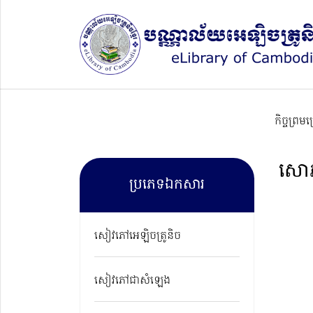
កិច្ចព្រម
សោភ័
ប្រភេទឯកសារ
សៀវភៅអេឡិចត្រូនិច
សៀវភៅជាសំឡេង