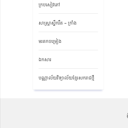
ក្របសៀវភៅ
សាស្ត្រាស្លឹករឹត – ក្រាំង
មរតកចម្រៀង
ឯកសារ
បណ្ណាល័យវិទ្យាល័យខ្មែរសករាជថ្មី​