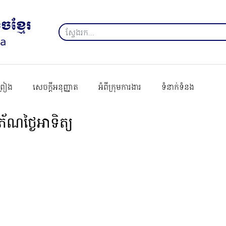
ព្រៀង
សេចក្ដីអនុញ្ញាត
អំពីក្រុមការងារ
ទំនាក់ទំនង
ណថ្ងៃអាទិត្យ