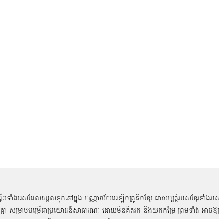
អ្វីៗទាំងអស់ដែលតម្កល់ទុកនៅក្នុង បណ្ណាល័យអេឡិចត្រូនិចខ្មែរ ជាសម្បតិ្តរបស់ខ្មែរទាំងអស
គ្នា សម្រាប់បម្រើជាប្រយោជន៍សាធារណៈ ដោយមិនគិតរក និងយកកម្រៃ ព្រមទាំង អាចឱ្យ