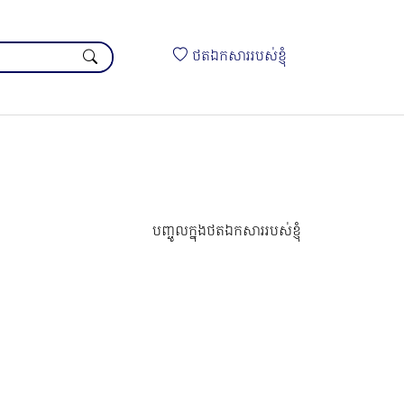
ថតឯកសាររបស់ខ្ញុំ
បញ្ចូលក្នុងថតឯកសាររបស់ខ្ញុំ