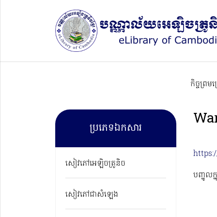
កិច្ចព្រម
War
ប្រភេទឯកសារ
https
សៀវភៅអេឡិចត្រូនិច
បញ្ចូលក្
សៀវភៅជាសំឡេង