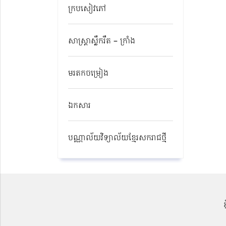
ក្របសៀវភៅ
សាស្ត្រាស្លឹករឹត – ក្រាំង
មរតកចម្រៀង
ឯកសារ
បណ្ណាល័យវិទ្យាល័យខ្មែរសករាជថ្មី​