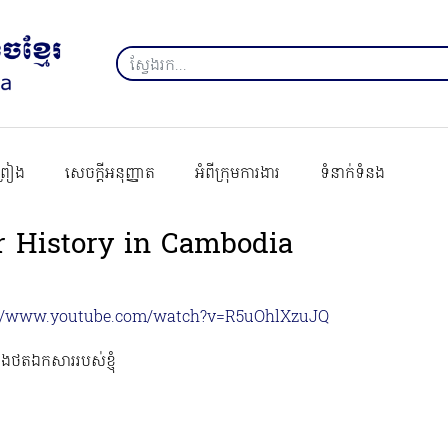
ព្រៀង
សេចក្ដីអនុញ្ញាត
អំពីក្រុមការងារ
ទំនាក់ទំនង
 History in Cambodia
://www.youtube.com/watch?v=R5uOhlXzuJQ
នុងថតឯកសាររបស់ខ្ញុំ