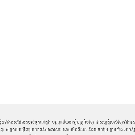
អ្វីៗទាំងអស់ដែលតម្កល់ទុកនៅក្នុង បណ្ណាល័យអេឡិចត្រូនិចខ្មែរ ជាសម្បតិ្តរបស់ខ្មែរទាំងអស
គ្នា សម្រាប់បម្រើជាប្រយោជន៍សាធារណៈ ដោយមិនគិតរក និងយកកម្រៃ ព្រមទាំង អាចឱ្យ