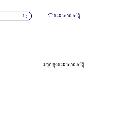
ថតឯកសាររបស់ខ្ញុំ
បញ្ចូលក្នុងថតឯកសាររបស់ខ្ញុំ