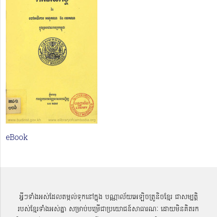
eBook
អ្វីៗទាំងអស់ដែលតម្កល់ទុកនៅក្នុង បណ្ណាល័យអេឡិចត្រូនិចខ្មែរ ជាសម្បតិ្ត
របស់ខ្មែរទាំងអស់គ្នា សម្រាប់បម្រើជាប្រយោជន៍សាធារណៈ ដោយមិនគិតរក