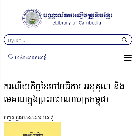
ថតឯកសាររបស់ខ្ញុំ
ករណីយកិច្ចនៃចៅអធិការ អនុគុណ និង
មេគណក្នុងព្រះរាជាណាចក្រកម្ពុជា
បញ្ចូលក្នុងថតឯកសាររបស់ខ្ញុំ