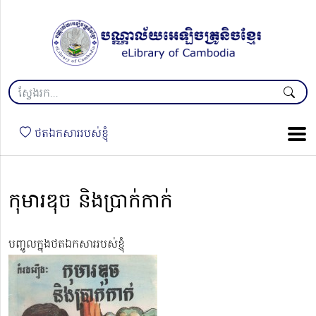
ថតឯកសាររបស់ខ្ញុំ
កុមារឌុច និងប្រាក់កាក់
បញ្ចូលក្នុងថតឯកសាររបស់ខ្ញុំ