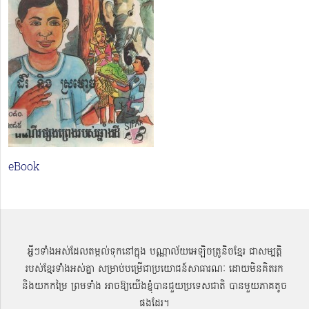
eBook
អ្វីៗទាំងអស់ដែលតម្កល់ទុកនៅក្នុង បណ្ណាល័យអេឡិចត្រូនិចខ្មែរ ជាសម្បតិ្ត
របស់ខ្មែរទាំងអស់គ្នា សម្រាប់បម្រើជាប្រយោជន៍សាធារណៈ ដោយមិនគិតរក
និងយកកម្រៃ ព្រមទាំង អាចឱ្យយើងខ្ញុំបានជួយប្រទេសជាតិ បានមួយភាគតូច
ផងដែរ។