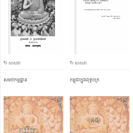
សាសនា
សាសនា
សមថកម្មដ្ឋាន
​កម្ពុជាក្នុងពុទ្ធចក្រ