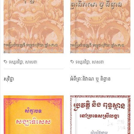
ទស្សនវិជ្ជា
សាសនា
ទស្សនវិជ្ជា
សាសនា
សុវិជ្ជា
អំពីព្រៈនិវាណ ឬ និព្វាន