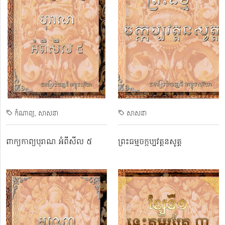
កំណាព្យ
សាសនា
សាសនា
ពាក្យកាព្យបុរាណ អំពីសីល ៥
ព្រះធម្មចក្កប្បវត្តនសូត្ត