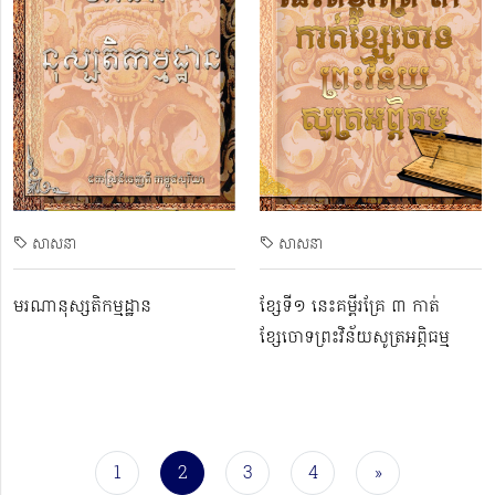
សាសនា
សាសនា
មរណានុស្សតិកម្មដ្ឋាន
ខ្សែទី​​១ នេះគម្ពីរគ្រែ​ ៣ កាត់
ខ្សែចោទព្រះវិន័យសូត្រអព្ភិធម្ម
1
2
3
4
»