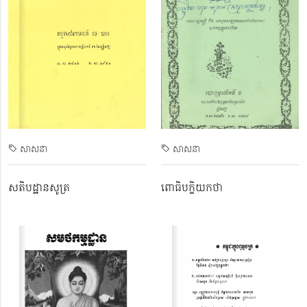
សាសនា
សាសនា
សតិបដ្ឋានសូត្រ
ពោធិបក្ខិយកថា