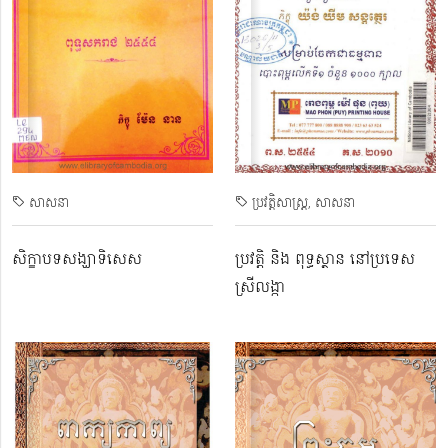
សាសនា
ប្រវត្តិសាស្ត្រ
សាសនា
សិក្ខាបទសង្ឃាទិសេស
ប្រវត្តិ និង ពុទ្ធស្ថាន នៅប្រទេស
ស្រីលង្កា