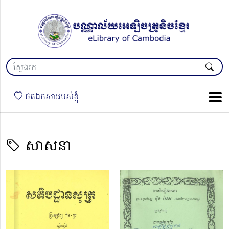
ថតឯកសាររបស់ខ្ញុំ
សាសនា