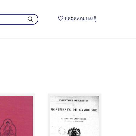
ថតឯកសាររបស់ខ្ញុំ