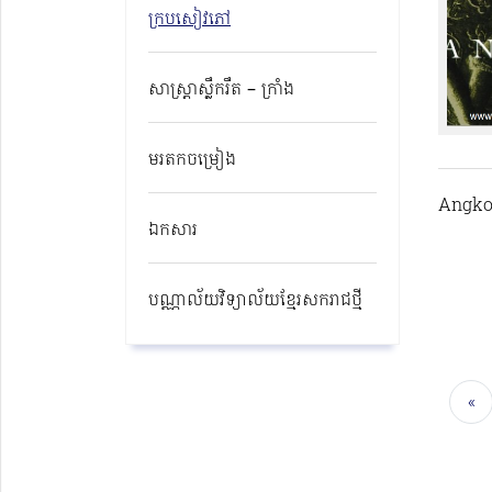
ក្របសៀវភៅ
សាស្ត្រាស្លឹករឹត – ក្រាំង
មរតកចម្រៀង
Angko
ឯកសារ
បណ្ណាល័យវិទ្យាល័យខ្មែរសករាជថ្មី​
«