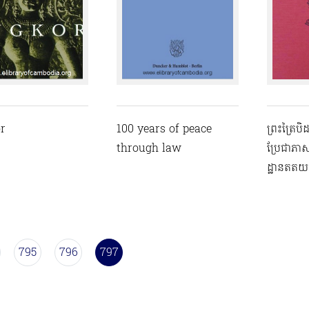
r
100 years of peace
ព្រះត្រៃបិ
through law
ប្រែជាភាស
ដ្ឋានតត
795
796
797