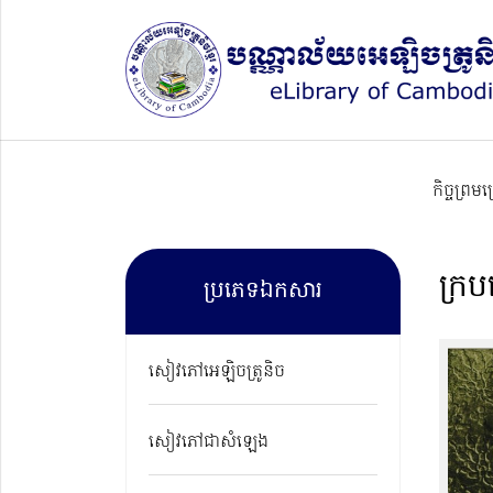
កិច្ចព្រម
ក្រ
ប្រភេទឯកសារ
សៀវភៅអេឡិចត្រូនិច
សៀវភៅជាសំឡេង