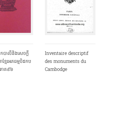
ដកបាលី​និងសេចក្តី
Inventaire descriptif
ាខ្មែរអភធម្មបិដកប
des monuments du
យភាគ៩៦
Cambodge