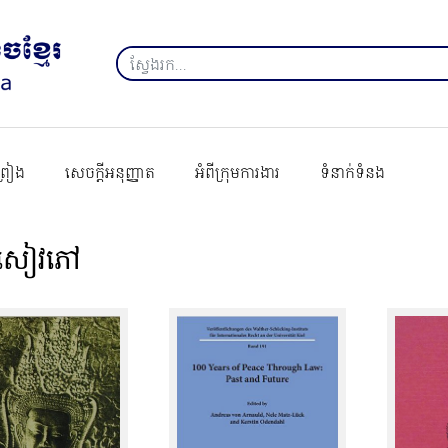
ព្រៀង
សេចក្ដីអនុញ្ញាត
អំពីក្រុមការងារ
ទំនាក់ទំនង
បសៀវភៅ