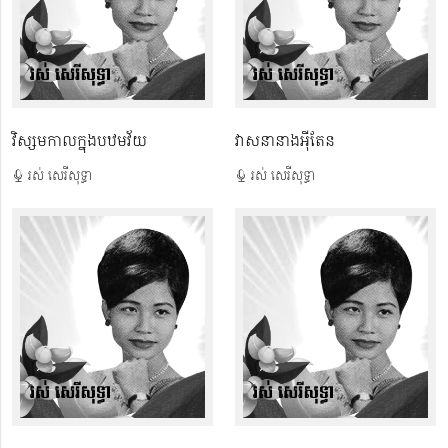
វិស្សមកាល​ក្នុង​បឋមវ័យ
វាសនានាងអុីតែន
រស់ សេរីសុទ្ធា
រស់ សេរីសុទ្ធា