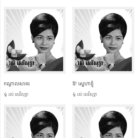
កណ្ដាលសាគរ
ឱ! ស្នេហាខ្ញុំ
រស់ សេរីសុទ្ធា
រស់ សេរីសុទ្ធា