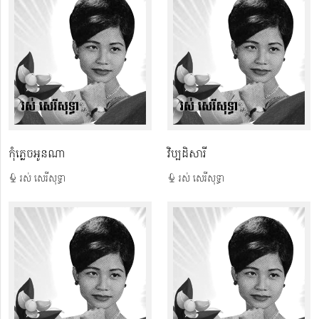
កុំ​ភ្លេច​អូន​ណា
វិប្បដិសារី
រស់ សេរីសុទ្ធា
រស់ សេរីសុទ្ធា