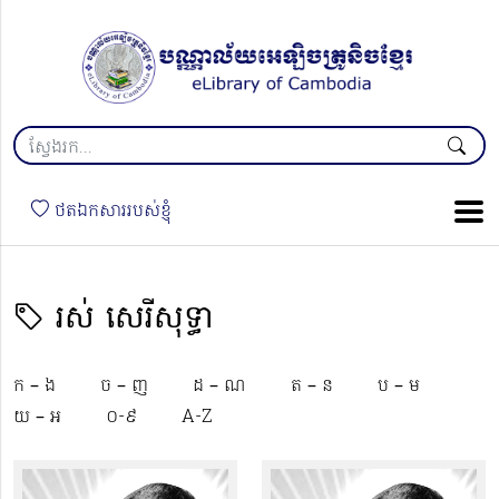
ថតឯកសាររបស់ខ្ញុំ
រស់ សេរីសុទ្ធា
ក – ង
ច – ញ
ដ – ណ
ត – ន
ប – ម
យ – អ
០-៩
A-Z