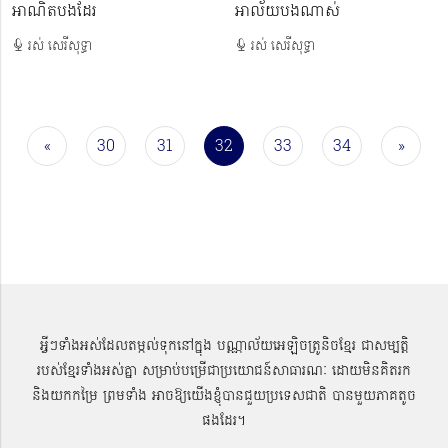
ឤណិតបងដែរ
អាល័យបងណាស់
រស់ សេរីសុទ្ធា
រស់ សេរីសុទ្ធា
«
30
31
32
33
34
»
អ្វីៗទាំងអស់ដែលតម្កល់ទុកនៅក្នុង បណ្ណាល័យអេឡិចត្រូនិចខ្មែរ ជាសម្បតិ្ត
របស់ខ្មែរទាំងអស់គ្នា សម្រាប់បម្រើជាប្រយោជន៍សាធារណៈ ដោយមិនគិតរក
និងយកកម្រៃ ព្រមទាំង អាចឱ្យយើងខ្ញុំបានជួយប្រទេសជាតិ បានមួយភាគតូច
ផងដែរ។