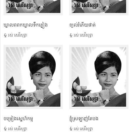
ឃ្វាលពពកឃ្វាលទឹកភ្លៀង
ខ្យល់រំភើយផាត់
រស់ សេរីសុទ្ធា
រស់ សេរីសុទ្ធា
ចម្រៀងស្នេហ៍កម្ម
ខ្ញុំស្រឡាញ់តែបង
រស់ សេរីសុទ្ធា
រស់ សេរីសុទ្ធា